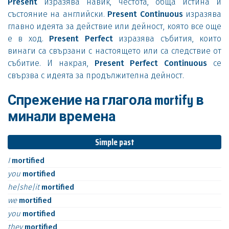
Present
изразява навик, честота, обща истина и
състояние на английски.
Present Continuous
изразява
главно идеята за действие или дейност, която все още
е в ход.
Present Perfect
изразява събития, които
винаги са свързани с настоящето или са следствие от
събитие. И накрая,
Present Perfect Continuous
се
свързва с идеята за продължителна дейност.
Спрежение на глагола mortify в
минали времена
Simple past
I
mortified
you
mortified
he|she|it
mortified
we
mortified
you
mortified
they
mortified