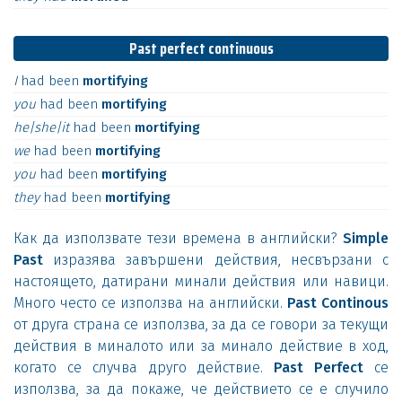
Past perfect continuous
I
had
been
mortifying
you
had
been
mortifying
he|she|it
had
been
mortifying
we
had
been
mortifying
you
had
been
mortifying
they
had
been
mortifying
Как да използвате тези времена в английски?
Simple
Past
изразява завършени действия, несвързани с
настоящето, датирани минали действия или навици.
Много често се използва на английски.
Past Continous
от друга страна се използва, за да се говори за текущи
действия в миналото или за минало действие в ход,
когато се случва друго действие.
Past Perfect
се
използва, за да покаже, че действието се е случило