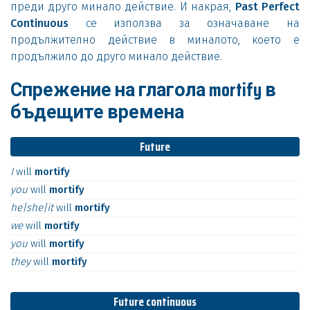
преди друго минало действие. И накрая,
Past Perfect
Continuous
се използва за означаване на
продължително действие в миналото, което е
продължило до друго минало действие.
Спрежение на глагола mortify в
бъдещите времена
Future
I
will
mortify
you
will
mortify
he|she|it
will
mortify
we
will
mortify
you
will
mortify
they
will
mortify
Future continuous