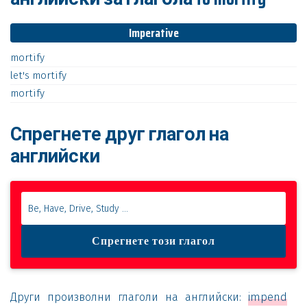
Imperative
mortify
let's
mortify
mortify
Спрегнете друг глагол на
английски
Други произволни глаголи на английски:
impend