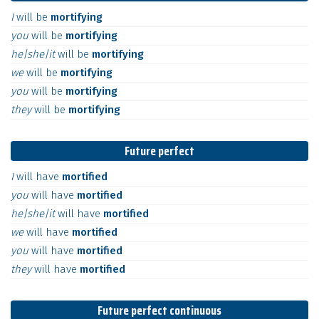
I
will
be
mortifying
you
will
be
mortifying
he|she|it
will
be
mortifying
we
will
be
mortifying
you
will
be
mortifying
they
will
be
mortifying
Future perfect
I
will
have
mortified
you
will
have
mortified
he|she|it
will
have
mortified
we
will
have
mortified
you
will
have
mortified
they
will
have
mortified
Future perfect continuous