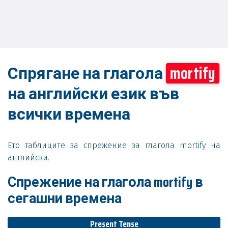
Спрягане на глагола
mortify
на английски език във
всички времена
Ето таблиците за спрежение за глагола mortify на
английски.
Спрежение на глагола mortify в
сегашни времена
Present Tense