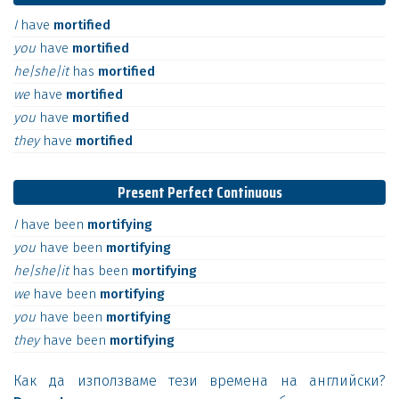
I
have
mortified
you
have
mortified
he|she|it
has
mortified
we
have
mortified
you
have
mortified
they
have
mortified
Present Perfect Continuous
I
have
been
mortifying
you
have
been
mortifying
he|she|it
has
been
mortifying
we
have
been
mortifying
you
have
been
mortifying
they
have
been
mortifying
Как да използваме тези времена на английски?