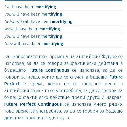
I
will
have
been
mortifying
you
will
have
been
mortifying
he|she|it
will
have
been
mortifying
we
will
have
been
mortifying
you
will
have
been
mortifying
they
will
have
been
mortifying
Как използвате тези времена на английски? Футуре се
използва, за да се говори за фактически действия в
бъдещето.
Future Continuous
се използва, за да се
говори за неща, които ще се случат в бъдеще.
Future
Perfect
е време, което не се използва често в
английския език - то се употребява, за да се говори за
бъдещо фактическо действие преди друго. И накрая,
Future Perfect Continuous
се използва много рядко,
това време се употребява, за да се говори за бъдещо
действие в ход и преди друго.