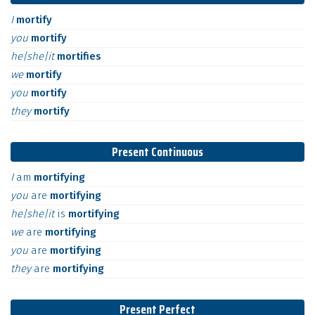
I
mortify
you
mortify
he|she|it
mortifies
we
mortify
you
mortify
they
mortify
Present Continuous
I
am
mortifying
you
are
mortifying
he|she|it
is
mortifying
we
are
mortifying
you
are
mortifying
they
are
mortifying
Present Perfect