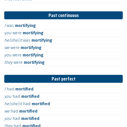
Past continuous
I
was
mortifying
you
were
mortifying
he|she|it
was
mortifying
we
were
mortifying
you
were
mortifying
they
were
mortifying
Past perfect
I
had
mortified
you
had
mortified
he|she|it
had
mortified
we
had
mortified
you
had
mortified
they
had
mortified