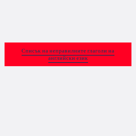
Списък на неправилните глаголи на
английски език