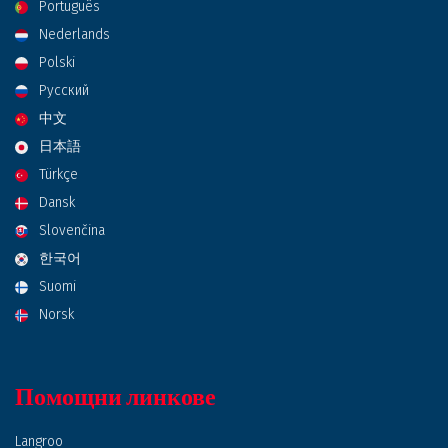
Português
Nederlands
Polski
Русский
中文
日本語
Türkçe
Dansk
Slovenčina
한국어
Suomi
Norsk
Помощни линкове
Langroo