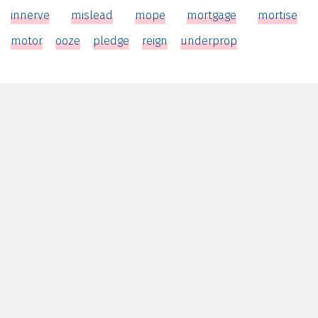
innerve
mislead
mope
mortgage
mortise
motor
ooze
pledge
reign
underprop