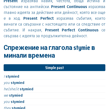
Present
изразява навик, честота, обща истина и
състояние на английски.
Present Continuous
изразява
главно идеята за действие или дейност, която все още
е в ход.
Present Perfect
изразява събития, които
винаги са свързани с настоящето или са следствие от
събитие. И накрая,
Present Perfect Continuous
се
свързва с идеята за продължителна дейност.
Спрежение на глагола stymie в
минали времена
Simple past
I
stymied
you
stymied
he|she|it
stymied
we
stymied
you
stymied
they
stymied