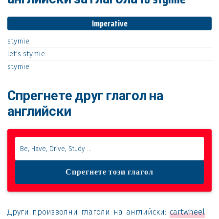
Imperative
stymie
let's
stymie
stymie
Спрегнете друг глагол на
английски
Други произволни глаголи на английски:
cartwheel