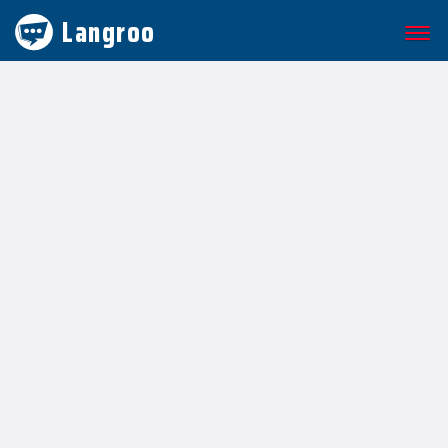
Langroo