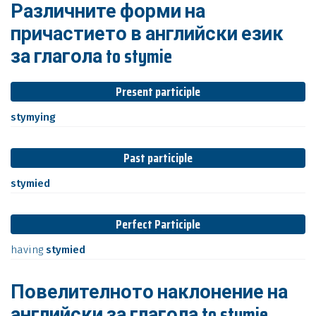
Различните форми на
причастието в английски език
за глагола to stymie
Present participle
stymying
Past participle
stymied
Perfect Participle
having
stymied
Повелителното наклонение на
английски за глагола to stymie