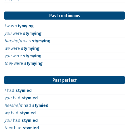
Past continuous
I
was
stymying
you
were
stymying
he|she|it
was
stymying
we
were
stymying
you
were
stymying
they
were
stymying
Past perfect
I
had
stymied
you
had
stymied
he|she|it
had
stymied
we
had
stymied
you
had
stymied
they
had
stymied