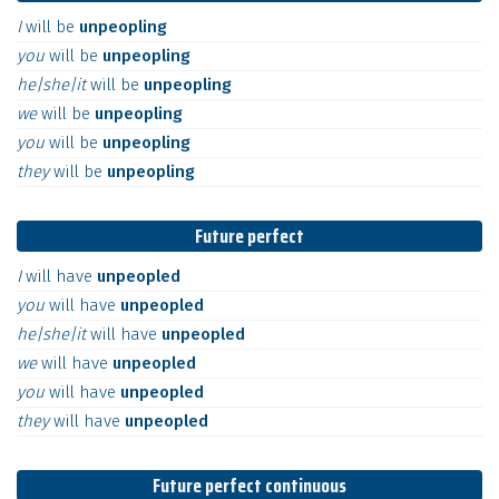
I
will
be
unpeopling
you
will
be
unpeopling
he|she|it
will
be
unpeopling
we
will
be
unpeopling
you
will
be
unpeopling
they
will
be
unpeopling
Future perfect
I
will
have
unpeopled
you
will
have
unpeopled
he|she|it
will
have
unpeopled
we
will
have
unpeopled
you
will
have
unpeopled
they
will
have
unpeopled
Future perfect continuous