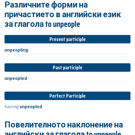
Различните форми на
причастието в английски език
за глагола to unpeople
Present participle
unpeopling
Past participle
unpeopled
Perfect Participle
having
unpeopled
Повелителното наклонение на
английски за глагола to unpeople