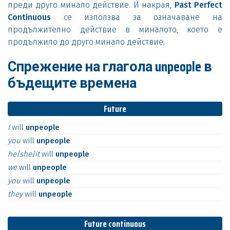
преди друго минало действие. И накрая,
Past Perfect
Continuous
се използва за означаване на
продължително действие в миналото, което е
продължило до друго минало действие.
Спрежение на глагола unpeople в
бъдещите времена
Future
I
will
unpeople
you
will
unpeople
he|she|it
will
unpeople
we
will
unpeople
you
will
unpeople
they
will
unpeople
Future continuous