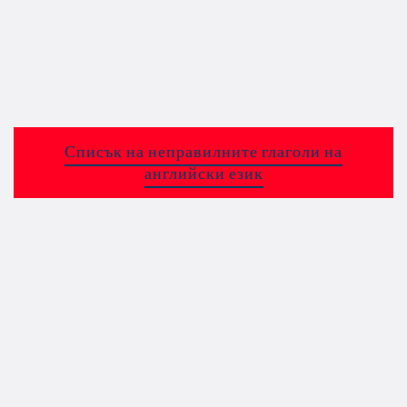
Списък на неправилните глаголи на
английски език