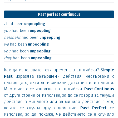
Past perfect continuous
I
had
been
unpeopling
you
had
been
unpeopling
he|she|it
had
been
unpeopling
we
had
been
unpeopling
you
had
been
unpeopling
they
had
been
unpeopling
Как да използвате тези времена в английски?
Simple
Past
изразява завършени действия, несвързани с
настоящето, датирани минали действия или навици.
Много често се използва на английски.
Past Continous
от друга страна се използва, за да се говори за текущи
действия в миналото или за минало действие в ход,
когато се случва друго действие.
Past Perfect
се
използва, за да покаже, че действието се е случило