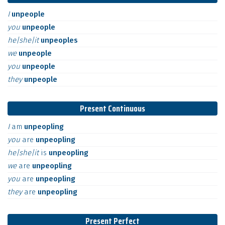
I
unpeople
you
unpeople
he|she|it
unpeoples
we
unpeople
you
unpeople
they
unpeople
Present Continuous
I
am
unpeopling
you
are
unpeopling
he|she|it
is
unpeopling
we
are
unpeopling
you
are
unpeopling
they
are
unpeopling
Present Perfect