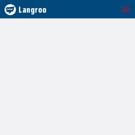
Langroo