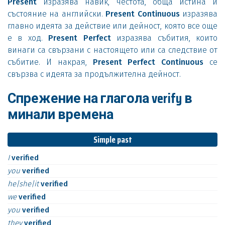
Present
изразява навик, честота, обща истина и
състояние на английски.
Present Continuous
изразява
главно идеята за действие или дейност, която все още
е в ход.
Present Perfect
изразява събития, които
винаги са свързани с настоящето или са следствие от
събитие. И накрая,
Present Perfect Continuous
се
свързва с идеята за продължителна дейност.
Спрежение на глагола verify в
минали времена
Simple past
I
verified
you
verified
he|she|it
verified
we
verified
you
verified
they
verified