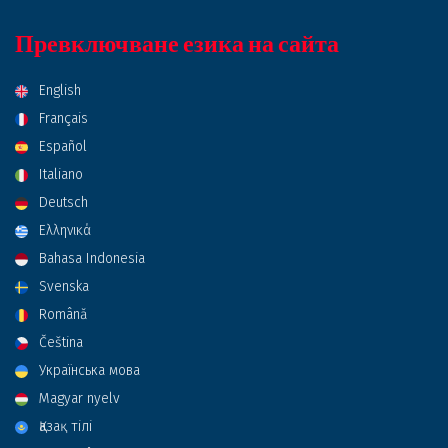
Превключване езика на сайта
English
Français
Español
Italiano
Deutsch
Ελληνικά
Bahasa Indonesia
Svenska
Română
Čeština
Українська мова
Magyar nyelv
Қазақ тілі