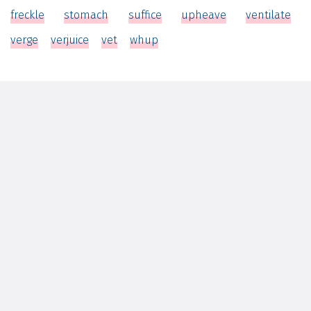
freckle
stomach
suffice
upheave
ventilate
verge
verjuice
vet
whup