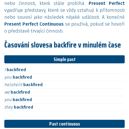
nebo činnosti, která stále probíhá.
Present Perfect
vyjadřuje představy, které se vždy vztahují k přítomnosti
nebo souvisí jako následek nějaké události. A konečně
Present Perfect Continuous
se používá, pokud se hovoří
o představě trvající činnosti.
Časování slovesa backfire v minulém čase
Simple past
I
backfired
you
backfired
he|she|it
backfired
we
backfired
you
backfired
they
backfired
Past continuous