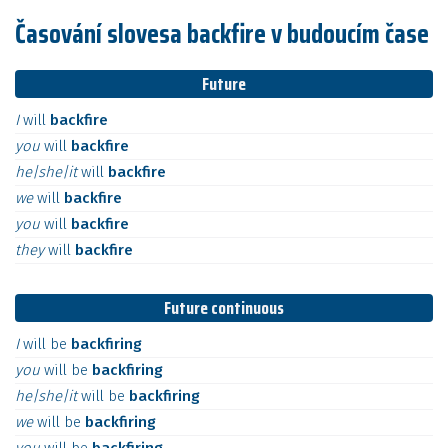
Časování slovesa backfire v budoucím čase
Future
I
will
backfire
you
will
backfire
he|she|it
will
backfire
we
will
backfire
you
will
backfire
they
will
backfire
Future continuous
I
will
be
backfiring
you
will
be
backfiring
he|she|it
will
be
backfiring
we
will
be
backfiring