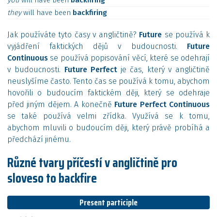
you
will
have
been
backfiring
they
will
have
been
backfiring
Jak používáte tyto časy v angličtině?
Future
se používá k
vyjádření faktických dějů v budoucnosti.
Future
Continuous
se používá popisování věcí, které se odehrají
v budoucnosti.
Future Perfect
je čas, který v angličtině
neuslyšíme často. Tento čas se používá k tomu, abychom
hovořili o budoucím faktickém ději, který se odehraje
před jiným dějem. A konečně
Future Perfect Continuous
se také používá velmi zřídka. Využívá se k tomu,
abychom mluvili o budoucím ději, který právě probíhá a
předchází jinému.
Různé tvary příčestí v angličtině pro
sloveso to backfire
Present participle