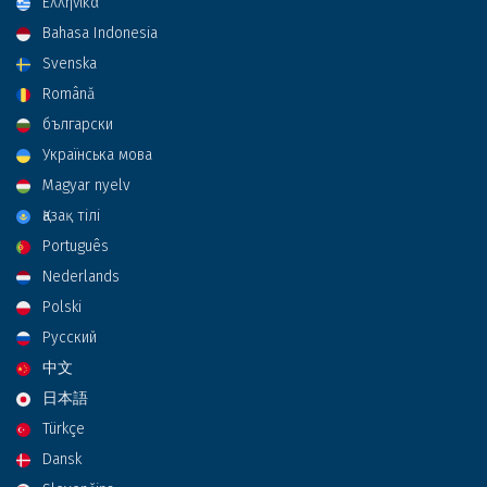
Ελληνικά
Bahasa Indonesia
Svenska
Română
български
Українська мова
Magyar nyelv
Қазақ тілі
Português
Nederlands
Polski
Русский
中文
日本語
Türkçe
Dansk