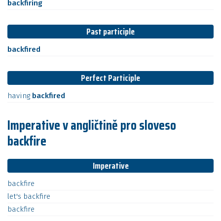
backfiring
Past participle
backfired
Perfect Participle
having
backfired
Imperative v angličtině pro sloveso
backfire
Imperative
backfire
let's
backfire
backfire