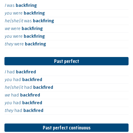
I
was
backfiring
you
were
backfiring
he|she|it
was
backfiring
we
were
backfiring
you
were
backfiring
they
were
backfiring
Past perfect
I
had
backfired
you
had
backfired
he|she|it
had
backfired
we
had
backfired
you
had
backfired
they
had
backfired
Past perfect continuous