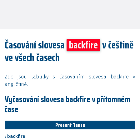
Časování slovesa
backfire
v češtině
ve všech časech
Zde jsou tabulky s časováním slovesa backfire v
angličtině.
Vyčasování slovesa backfire v přítomném
čase
Present Tense
I
backfire