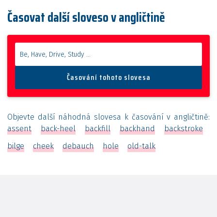
Časovat další sloveso v angličtině
Objevte další náhodná slovesa k časování v angličtině:
assent
back-heel
backfill
backhand
backstroke
bilge
cheek
debauch
hole
old-talk