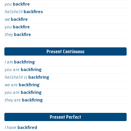
you
backfire
he|she|it
backfires
we
backfire
you
backfire
they
backfire
Present Continuous
I
am
backfiring
you
are
backfiring
he|she|it
is
backfiring
we
are
backfiring
you
are
backfiring
they
are
backfiring
Present Perfect
I
have
backfired