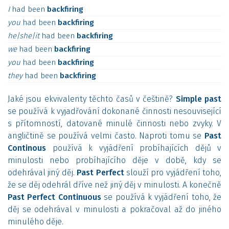
I
had
been
backfiring
you
had
been
backfiring
he|she|it
had
been
backfiring
we
had
been
backfiring
you
had
been
backfiring
they
had
been
backfiring
Jaké jsou ekvivalenty těchto časů v češtině?
Simple past
se používá k vyjadřování dokonané činnosti nesouvisející
s přítomností, datované minulé činnosti nebo zvyky. V
angličtině se používá velmi často. Naproti tomu se
Past
Continous
používá k vyjádření probíhajících dějů v
minulosti nebo probíhajícího děje v době, kdy se
odehrával jiný děj.
Past Perfect
slouží pro vyjádření toho,
že se děj odehrál dříve než jiný děj v minulosti. A konečně
Past Perfect Continuous
se používá k vyjádření toho, že
děj se odehrával v minulosti a pokračoval až do jiného
minulého děje.