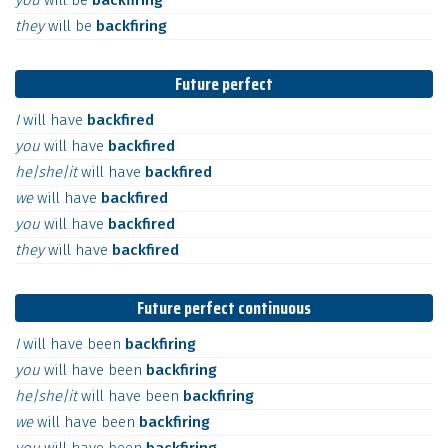
you
will
be
backfiring
they
will
be
backfiring
Future perfect
I
will
have
backfired
you
will
have
backfired
he|she|it
will
have
backfired
we
will
have
backfired
you
will
have
backfired
they
will
have
backfired
Future perfect continuous
I
will
have
been
backfiring
you
will
have
been
backfiring
he|she|it
will
have
been
backfiring
we
will
have
been
backfiring