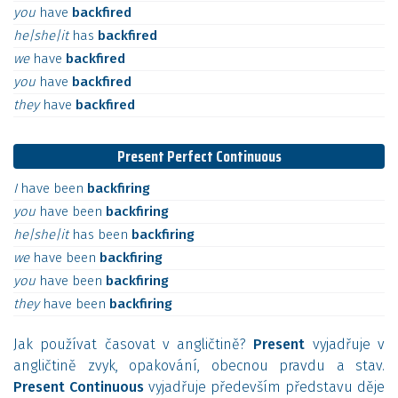
you
have
backfired
he|she|it
has
backfired
we
have
backfired
you
have
backfired
they
have
backfired
Present Perfect Continuous
I
have
been
backfiring
you
have
been
backfiring
he|she|it
has
been
backfiring
we
have
been
backfiring
you
have
been
backfiring
they
have
been
backfiring
Jak používat časovat v angličtině?
Present
vyjadřuje v
angličtině zvyk, opakování, obecnou pravdu a stav.
Present Continuous
vyjadřuje především představu děje