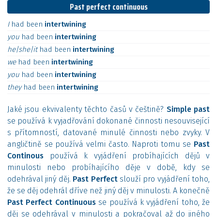
Past perfect continuous
I
had
been
intertwining
you
had
been
intertwining
he|she|it
had
been
intertwining
we
had
been
intertwining
you
had
been
intertwining
they
had
been
intertwining
Jaké jsou ekvivalenty těchto časů v češtině?
Simple past
se používá k vyjadřování dokonané činnosti nesouvisející
s přítomností, datované minulé činnosti nebo zvyky. V
angličtině se používá velmi často. Naproti tomu se
Past
Continous
používá k vyjádření probíhajících dějů v
minulosti nebo probíhajícího děje v době, kdy se
odehrával jiný děj.
Past Perfect
slouží pro vyjádření toho,
že se děj odehrál dříve než jiný děj v minulosti. A konečně
Past Perfect Continuous
se používá k vyjádření toho, že
děj se odehrával v minulosti a pokračoval až do jiného