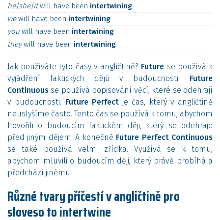
he|she|it
will
have
been
intertwining
we
will
have
been
intertwining
you
will
have
been
intertwining
they
will
have
been
intertwining
Jak používáte tyto časy v angličtině?
Future
se používá k
vyjádření faktických dějů v budoucnosti.
Future
Continuous
se používá popisování věcí, které se odehrají
v budoucnosti.
Future Perfect
je čas, který v angličtině
neuslyšíme často. Tento čas se používá k tomu, abychom
hovořili o budoucím faktickém ději, který se odehraje
před jiným dějem. A konečně
Future Perfect Continuous
se také používá velmi zřídka. Využívá se k tomu,
abychom mluvili o budoucím ději, který právě probíhá a
předchází jinému.
Různé tvary příčestí v angličtině pro
sloveso to intertwine