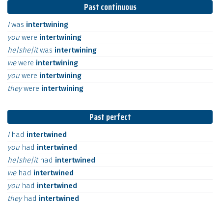
Past continuous
I
was
intertwining
you
were
intertwining
he|she|it
was
intertwining
we
were
intertwining
you
were
intertwining
they
were
intertwining
Past perfect
I
had
intertwined
you
had
intertwined
he|she|it
had
intertwined
we
had
intertwined
you
had
intertwined
they
had
intertwined