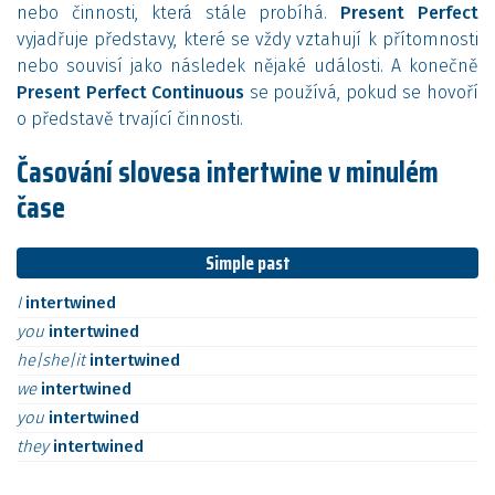
nebo činnosti, která stále probíhá.
Present Perfect
vyjadřuje představy, které se vždy vztahují k přítomnosti
nebo souvisí jako následek nějaké události. A konečně
Present Perfect Continuous
se používá, pokud se hovoří
o představě trvající činnosti.
Časování slovesa intertwine v minulém
čase
Simple past
I
intertwined
you
intertwined
he|she|it
intertwined
we
intertwined
you
intertwined
they
intertwined