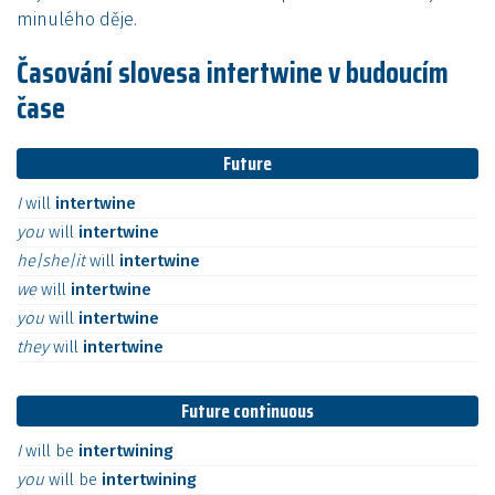
minulého děje.
Časování slovesa intertwine v budoucím
čase
Future
I
will
intertwine
you
will
intertwine
he|she|it
will
intertwine
we
will
intertwine
you
will
intertwine
they
will
intertwine
Future continuous
I
will
be
intertwining
you
will
be
intertwining