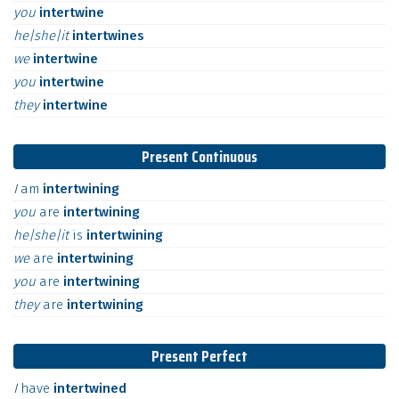
you
intertwine
he|she|it
intertwines
we
intertwine
you
intertwine
they
intertwine
Present Continuous
I
am
intertwining
you
are
intertwining
he|she|it
is
intertwining
we
are
intertwining
you
are
intertwining
they
are
intertwining
Present Perfect
I
have
intertwined