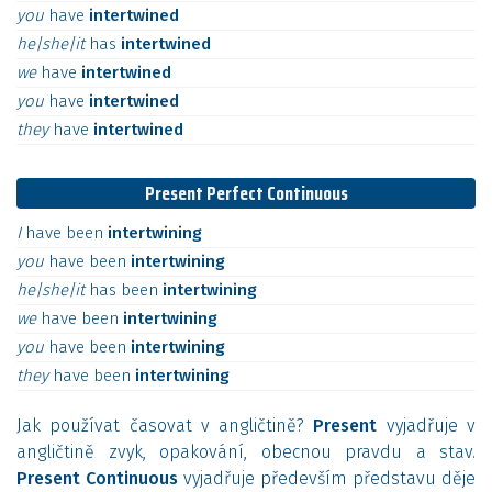
you
have
intertwined
he|she|it
has
intertwined
we
have
intertwined
you
have
intertwined
they
have
intertwined
Present Perfect Continuous
I
have
been
intertwining
you
have
been
intertwining
he|she|it
has
been
intertwining
we
have
been
intertwining
you
have
been
intertwining
they
have
been
intertwining
Jak používat časovat v angličtině?
Present
vyjadřuje v
angličtině zvyk, opakování, obecnou pravdu a stav.
Present Continuous
vyjadřuje především představu děje