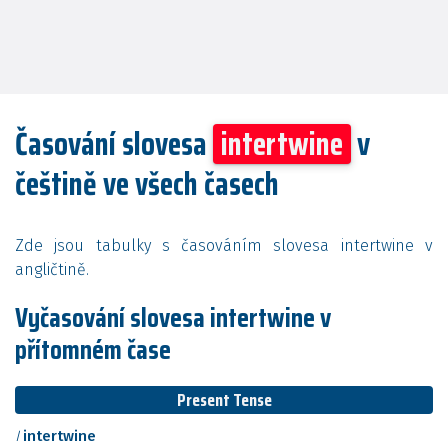
Časování slovesa
intertwine
v
češtině ve všech časech
Zde jsou tabulky s časováním slovesa intertwine v
angličtině.
Vyčasování slovesa intertwine v
přítomném čase
Present Tense
I
intertwine