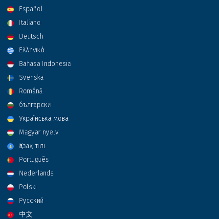
Español
Italiano
Deutsch
Ελληνικά
Bahasa Indonesia
Svenska
Română
български
Українська мова
Magyar nyelv
Қазақ тілі
Português
Nederlands
Polski
Русский
中文