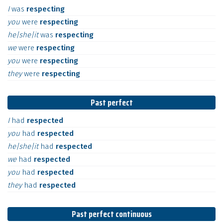
I
was
respecting
you
were
respecting
he|she|it
was
respecting
we
were
respecting
you
were
respecting
they
were
respecting
Past perfect
I
had
respected
you
had
respected
he|she|it
had
respected
we
had
respected
you
had
respected
they
had
respected
Past perfect continuous