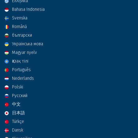
Ελληνικά
Bahasa Indonesia
Svenska
Română
български
Українська мова
Magyar nyelv
Қазақ тілі
Português
Nederlands
Polski
Русский
中文
日本語
Türkçe
Dansk