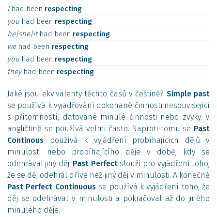
I
had
been
respecting
you
had
been
respecting
he|she|it
had
been
respecting
we
had
been
respecting
you
had
been
respecting
they
had
been
respecting
Jaké jsou ekvivalenty těchto časů v češtině?
Simple past
se používá k vyjadřování dokonané činnosti nesouvisející
s přítomností, datované minulé činnosti nebo zvyky. V
angličtině se používá velmi často. Naproti tomu se
Past
Continous
používá k vyjádření probíhajících dějů v
minulosti nebo probíhajícího děje v době, kdy se
odehrával jiný děj.
Past Perfect
slouží pro vyjádření toho,
že se děj odehrál dříve než jiný děj v minulosti. A konečně
Past Perfect Continuous
se používá k vyjádření toho, že
děj se odehrával v minulosti a pokračoval až do jiného
minulého děje.