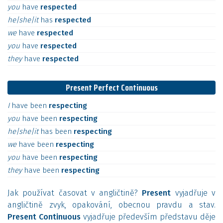
you
have
respected
he|she|it
has
respected
we
have
respected
you
have
respected
they
have
respected
Present Perfect Continuous
I
have
been
respecting
you
have
been
respecting
he|she|it
has
been
respecting
we
have
been
respecting
you
have
been
respecting
they
have
been
respecting
Jak používat časovat v angličtině?
Present
vyjadřuje v
angličtině zvyk, opakování, obecnou pravdu a stav.
Present Continuous
vyjadřuje především představu děje