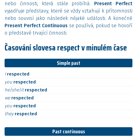
nebo činnosti, která stále probíhá.
Present Perfect
vyjadřuje představy, které se vždy vztahují k přítomnosti
nebo souvisí jako následek nějaké události. A konečně
Present Perfect Continuous
se používá, pokud se hovoří
o představě trvající činnosti.
Časování slovesa respect v minulém čase
Simple past
I
respected
you
respected
he|she|it
respected
we
respected
you
respected
they
respected
Past continuous