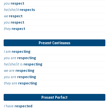
you
respect
he|she|it
respects
we
respect
you
respect
they
respect
Present Continuous
I
am
respecting
you
are
respecting
he|she|it
is
respecting
we
are
respecting
you
are
respecting
they
are
respecting
Present Perfect
I
have
respected