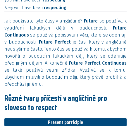
you
will
have
been
respecting
they
will
have
been
respecting
Jak používáte tyto časy v angličtině?
Future
se používá k
vyjádření faktických dějů v budoucnosti.
Future
Continuous
se používá popisování věcí, které se odehrají
v budoucnosti.
Future Perfect
je čas, který v angličtině
neuslyšíme často. Tento čas se používá k tomu, abychom
hovořili o budoucím faktickém ději, který se odehraje
před jiným dějem. A konečně
Future Perfect Continuous
se také používá velmi zřídka. Využívá se k tomu,
abychom mluvili o budoucím ději, který právě probíhá a
předchází jinému.
Různé tvary příčestí v angličtině pro
sloveso to respect
Present participle