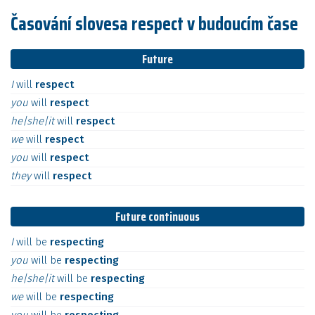
Časování slovesa respect v budoucím čase
Future
I
will
respect
you
will
respect
he|she|it
will
respect
we
will
respect
you
will
respect
they
will
respect
Future continuous
I
will
be
respecting
you
will
be
respecting
he|she|it
will
be
respecting
we
will
be
respecting