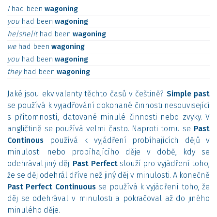
I
had
been
wagoning
you
had
been
wagoning
he|she|it
had
been
wagoning
we
had
been
wagoning
you
had
been
wagoning
they
had
been
wagoning
Jaké jsou ekvivalenty těchto časů v češtině?
Simple past
se používá k vyjadřování dokonané činnosti nesouvisející
s přítomností, datované minulé činnosti nebo zvyky. V
angličtině se používá velmi často. Naproti tomu se
Past
Continous
používá k vyjádření probíhajících dějů v
minulosti nebo probíhajícího děje v době, kdy se
odehrával jiný děj.
Past Perfect
slouží pro vyjádření toho,
že se děj odehrál dříve než jiný děj v minulosti. A konečně
Past Perfect Continuous
se používá k vyjádření toho, že
děj se odehrával v minulosti a pokračoval až do jiného
minulého děje.