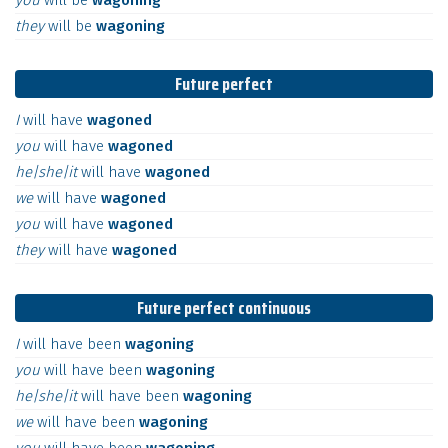
you
will
be
wagoning
they
will
be
wagoning
Future perfect
I
will
have
wagoned
you
will
have
wagoned
he|she|it
will
have
wagoned
we
will
have
wagoned
you
will
have
wagoned
they
will
have
wagoned
Future perfect continuous
I
will
have
been
wagoning
you
will
have
been
wagoning
he|she|it
will
have
been
wagoning
we
will
have
been
wagoning