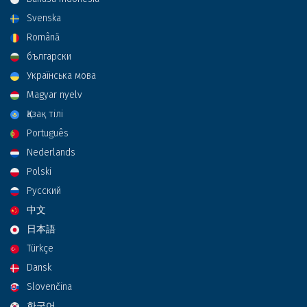
Svenska
Română
български
Українська мова
Magyar nyelv
Қазақ тілі
Português
Nederlands
Polski
Русский
中文
日本語
Türkçe
Dansk
Slovenčina
한국어