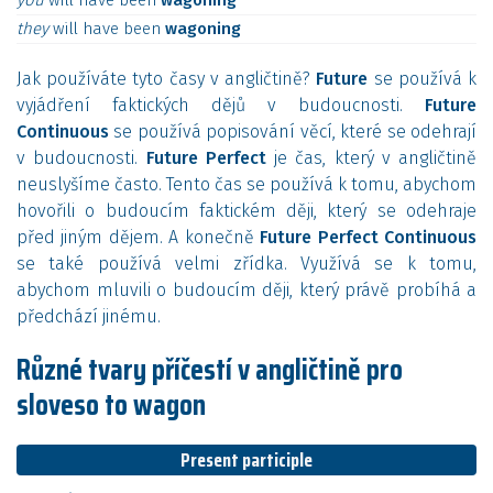
you
will
have
been
wagoning
they
will
have
been
wagoning
Jak používáte tyto časy v angličtině?
Future
se používá k
vyjádření faktických dějů v budoucnosti.
Future
Continuous
se používá popisování věcí, které se odehrají
v budoucnosti.
Future Perfect
je čas, který v angličtině
neuslyšíme často. Tento čas se používá k tomu, abychom
hovořili o budoucím faktickém ději, který se odehraje
před jiným dějem. A konečně
Future Perfect Continuous
se také používá velmi zřídka. Využívá se k tomu,
abychom mluvili o budoucím ději, který právě probíhá a
předchází jinému.
Různé tvary příčestí v angličtině pro
sloveso to wagon
Present participle