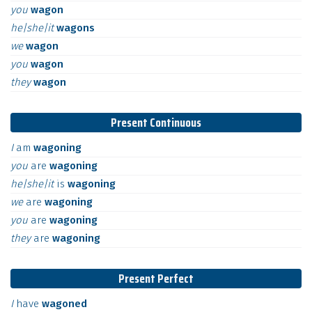
you
wagon
he|she|it
wagons
we
wagon
you
wagon
they
wagon
Present Continuous
I
am
wagoning
you
are
wagoning
he|she|it
is
wagoning
we
are
wagoning
you
are
wagoning
they
are
wagoning
Present Perfect
I
have
wagoned