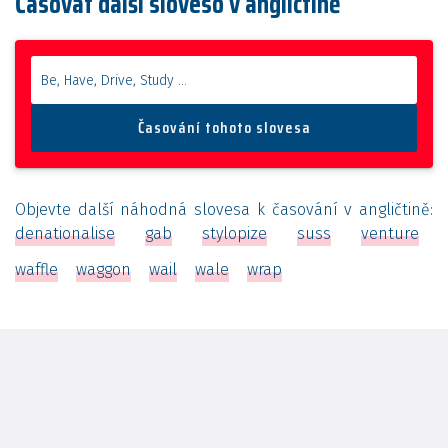
Časovat další sloveso v angličtině
Objevte další náhodná slovesa k časování v angličtině:
denationalise
gab
stylopize
suss
venture
waffle
waggon
wail
wale
wrap