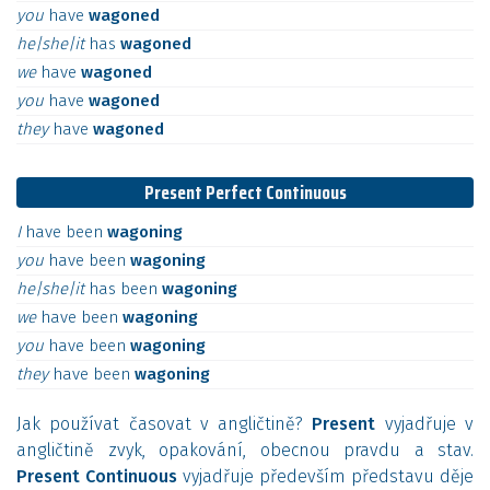
you
have
wagoned
he|she|it
has
wagoned
we
have
wagoned
you
have
wagoned
they
have
wagoned
Present Perfect Continuous
I
have
been
wagoning
you
have
been
wagoning
he|she|it
has
been
wagoning
we
have
been
wagoning
you
have
been
wagoning
they
have
been
wagoning
Jak používat časovat v angličtině?
Present
vyjadřuje v
angličtině zvyk, opakování, obecnou pravdu a stav.
Present Continuous
vyjadřuje především představu děje