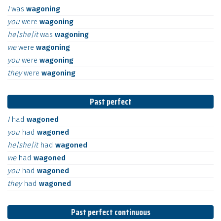
I
was
wagoning
you
were
wagoning
he|she|it
was
wagoning
we
were
wagoning
you
were
wagoning
they
were
wagoning
Past perfect
I
had
wagoned
you
had
wagoned
he|she|it
had
wagoned
we
had
wagoned
you
had
wagoned
they
had
wagoned
Past perfect continuous