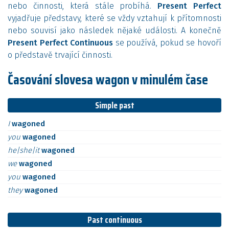
nebo činnosti, která stále probíhá.
Present Perfect
vyjadřuje představy, které se vždy vztahují k přítomnosti
nebo souvisí jako následek nějaké události. A konečně
Present Perfect Continuous
se používá, pokud se hovoří
o představě trvající činnosti.
Časování slovesa wagon v minulém čase
Simple past
I
wagoned
you
wagoned
he|she|it
wagoned
we
wagoned
you
wagoned
they
wagoned
Past continuous