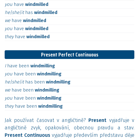
you
have
windmilled
he|she|it
has
windmilled
we
have
windmilled
you
have
windmilled
they
have
windmilled
Present Perfect Continuous
I
have
been
windmilling
you
have
been
windmilling
he|she|it
has
been
windmilling
we
have
been
windmilling
you
have
been
windmilling
they
have
been
windmilling
Jak používat časovat v angličtině?
Present
vyjadřuje v
angličtině zvyk, opakování, obecnou pravdu a stav.
Present Continuous
vyjadřuje především představu děje