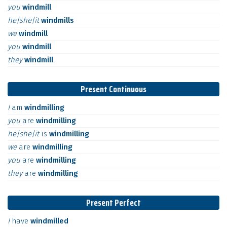
you
windmill
he|she|it
windmills
we
windmill
you
windmill
they
windmill
Present Continuous
I
am
windmilling
you
are
windmilling
he|she|it
is
windmilling
we
are
windmilling
you
are
windmilling
they
are
windmilling
Present Perfect
I
have
windmilled