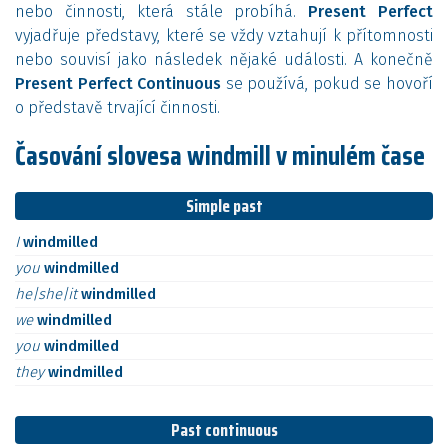
nebo činnosti, která stále probíhá.
Present Perfect
vyjadřuje představy, které se vždy vztahují k přítomnosti
nebo souvisí jako následek nějaké události. A konečně
Present Perfect Continuous
se používá, pokud se hovoří
o představě trvající činnosti.
Časování slovesa windmill v minulém čase
Simple past
I
windmilled
you
windmilled
he|she|it
windmilled
we
windmilled
you
windmilled
they
windmilled
Past continuous