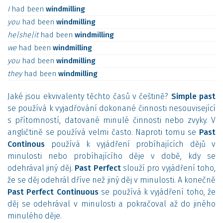
I
had
been
windmilling
you
had
been
windmilling
he|she|it
had
been
windmilling
we
had
been
windmilling
you
had
been
windmilling
they
had
been
windmilling
Jaké jsou ekvivalenty těchto časů v češtině?
Simple past
se používá k vyjadřování dokonané činnosti nesouvisející
s přítomností, datované minulé činnosti nebo zvyky. V
angličtině se používá velmi často. Naproti tomu se
Past
Continous
používá k vyjádření probíhajících dějů v
minulosti nebo probíhajícího děje v době, kdy se
odehrával jiný děj.
Past Perfect
slouží pro vyjádření toho,
že se děj odehrál dříve než jiný děj v minulosti. A konečně
Past Perfect Continuous
se používá k vyjádření toho, že
děj se odehrával v minulosti a pokračoval až do jiného
minulého děje.