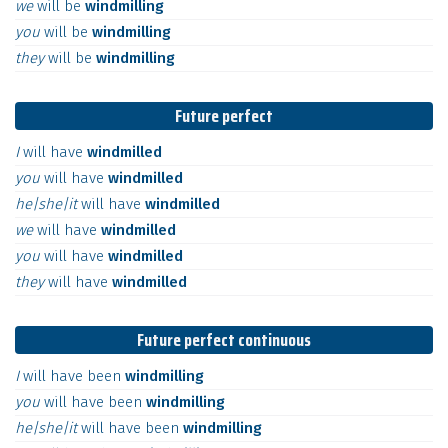
we
will
be
windmilling
you
will
be
windmilling
they
will
be
windmilling
Future perfect
I
will
have
windmilled
you
will
have
windmilled
he|she|it
will
have
windmilled
we
will
have
windmilled
you
will
have
windmilled
they
will
have
windmilled
Future perfect continuous
I
will
have
been
windmilling
you
will
have
been
windmilling
he|she|it
will
have
been
windmilling