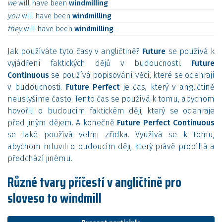
we
will
have
been
windmilling
you
will
have
been
windmilling
they
will
have
been
windmilling
Jak používáte tyto časy v angličtině?
Future
se používá k
vyjádření faktických dějů v budoucnosti.
Future
Continuous
se používá popisování věcí, které se odehrají
v budoucnosti.
Future Perfect
je čas, který v angličtině
neuslyšíme často. Tento čas se používá k tomu, abychom
hovořili o budoucím faktickém ději, který se odehraje
před jiným dějem. A konečně
Future Perfect Continuous
se také používá velmi zřídka. Využívá se k tomu,
abychom mluvili o budoucím ději, který právě probíhá a
předchází jinému.
Různé tvary příčestí v angličtině pro
sloveso to windmill