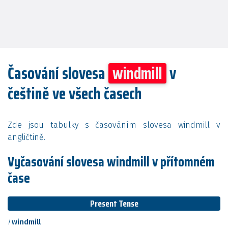
Časování slovesa
windmill
v
češtině ve všech časech
Zde jsou tabulky s časováním slovesa windmill v
angličtině.
Vyčasování slovesa windmill v přítomném
čase
Present Tense
I
windmill