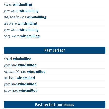
I
was
windmilling
you
were
windmilling
he|she|it
was
windmilling
we
were
windmilling
you
were
windmilling
they
were
windmilling
Past perfect
I
had
windmilled
you
had
windmilled
he|she|it
had
windmilled
we
had
windmilled
you
had
windmilled
they
had
windmilled
Past perfect continuous