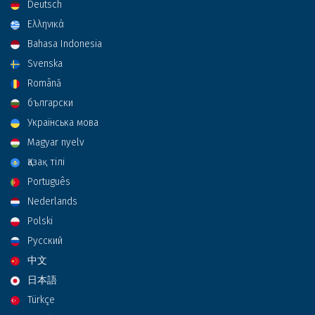
Deutsch
Ελληνικά
Bahasa Indonesia
Svenska
Română
български
Українська мова
Magyar nyelv
Қазақ тілі
Português
Nederlands
Polski
Русский
中文
日本語
Türkçe