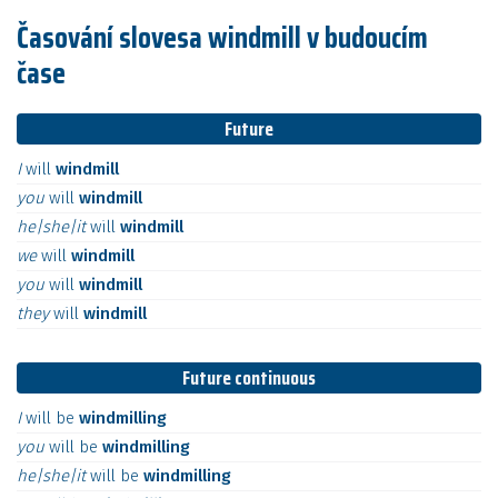
Časování slovesa windmill v budoucím
čase
Future
I
will
windmill
you
will
windmill
he|she|it
will
windmill
we
will
windmill
you
will
windmill
they
will
windmill
Future continuous
I
will
be
windmilling
you
will
be
windmilling
he|she|it
will
be
windmilling