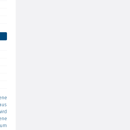
ene
aus
ird
ene
 um