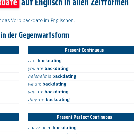
kdate
auf Englisch in allen Zeitformen
ür das Verb backdate im Englischen.
e in der Gegenwartsform
Present Continuous
I
am
backdating
you
are
backdating
he|she|it
is
backdating
we
are
backdating
you
are
backdating
they
are
backdating
Present Perfect Continuous
I
have
been
backdating