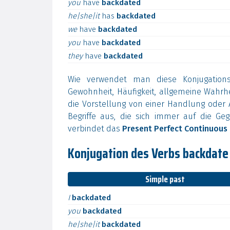
you
have
backdated
he|she|it
has
backdated
we
have
backdated
you
have
backdated
they
have
backdated
Wie verwendet man diese Konjugation
Gewohnheit, Häufigkeit, allgemeine Wahr
die Vorstellung von einer Handlung oder A
Begriffe aus, die sich immer auf die Geg
verbindet das
Present Perfect Continuous
Konjugation des Verbs backdate
Simple past
I
backdated
you
backdated
he|she|it
backdated