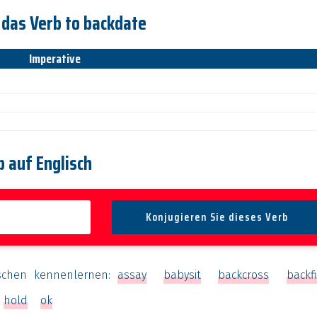
 das Verb to backdate
Imperative
b auf Englisch
schen kennenlernen:
assay
babysit
backcross
backfi
hold
ok