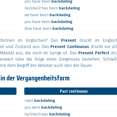
you
have
been
backdating
he|she|it
has
been
backdating
we
have
been
backdating
you
have
been
backdating
they
have
been
backdating
sformen im Englischen? Das
Present
drückt im Englisc
heit und Zustand aus. Das
Present Continuous
drückt vor al
ktivität aus, die noch im Gange ist. Das
Present Perfect
drü
enwart oder die Folge eines Ereignisses beziehen. Schließ
mit dem Begriff der Aktivität auch den der Dauer.
 in der Vergangenheitsform
Past continuous
I
was
backdating
you
were
backdating
he|she|it
was
backdating