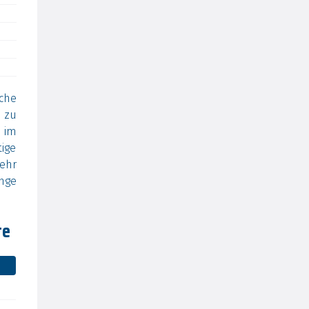
che
 zu
 im
ige
sehr
ange
te