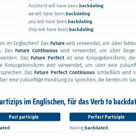
he|she|it
will
have
been
backdating
we
will
have
been
backdating
you
will
have
been
backdating
they
will
have
been
backdating
en im Englischen? Das
Future
wird verwendet, um über faktis
n. Das
Future Continuous
wird verwendet, um über Dinge
n werden. Das
Future Perfect
ist eine Konjugationsform, die
ese Konjugationsform wird verwendet, um über eine zukünft
 sprechen. Das
Future Perfect Continuous
schließlich wird 
ber eine zukünftige Handlung zu sprechen, die bereits im G
rtizips im Englischen, für das Verb to backda
Past participle
Perfect Participle
ated
having
backdated