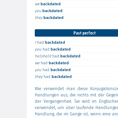
we
backdated
you
backdated
they
backdated
Past perfect
I
had
backdated
you
had
backdated
he|she|it
had
backdated
we
had
backdated
you
had
backdated
they
had
backdated
Wie verwendet man diese Konjugationsz
Handlungen aus, die nichts mit der Geg
der Vergangenheit. Sie wird im Englisch
verwendet, um über laufende Handlungen
Handlung, die im Gange ist, wenn eine an