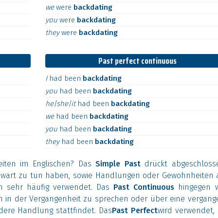
we
were
backdating
you
were
backdating
they
were
backdating
Past perfect continuous
I
had
been
backdating
you
had
been
backdating
he|she|it
had
been
backdating
we
had
been
backdating
you
had
been
backdating
they
had
been
backdating
eiten im Englischen? Das
Simple Past
drückt abgeschloss
enwart zu tun haben, sowie Handlungen oder Gewohnheiten 
en sehr häufig verwendet. Das
Past Continuous
hingegen w
 in der Vergangenheit zu sprechen oder über eine vergang
dere Handlung stattfindet. Das
Past Perfect
wird verwendet,