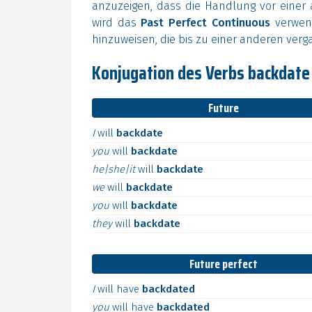
anzuzeigen, dass die Handlung vor einer
wird das
Past Perfect Continuous
verwend
hinzuweisen, die bis zu einer anderen ver
Konjugation des Verbs backdate 
Future
I
will
backdate
you
will
backdate
he|she|it
will
backdate
we
will
backdate
you
will
backdate
they
will
backdate
Future perfect
I
will
have
backdated
you
will
have
backdated