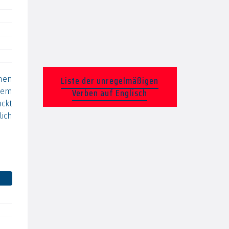
Liste der unregelmäßigen
hen
Verben auf Englisch
lem
ckt
lich