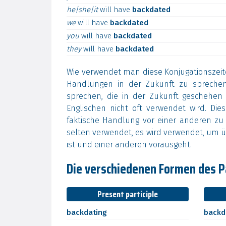
he|she|it
will
have
backdated
we
will
have
backdated
you
will
have
backdated
they
will
have
backdated
Wie verwendet man diese Konjugationszeit
Handlungen in der Zukunft zu spreche
sprechen, die in der Zukunft geschehe
Englischen nicht oft verwendet wird. Di
faktische Handlung vor einer anderen zu
selten verwendet, es wird verwendet, um ü
ist und einer anderen vorausgeht.
Die verschiedenen Formen des Pa
Present participle
backdating
backd