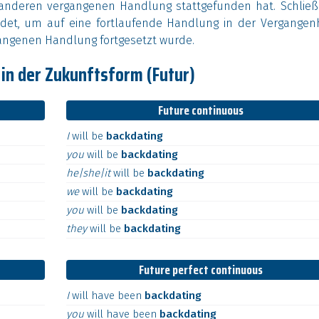
 anderen vergangenen Handlung stattgefunden hat. Schließl
et, um auf eine fortlaufende Handlung in der Vergangenh
gangenen Handlung fortgesetzt wurde.
in der Zukunftsform (Futur)
Future continuous
I
will
be
backdating
you
will
be
backdating
he|she|it
will
be
backdating
we
will
be
backdating
you
will
be
backdating
they
will
be
backdating
Future perfect continuous
I
will
have
been
backdating
you
will
have
been
backdating