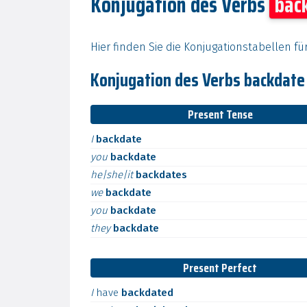
Konjugation des Verbs
bac
Hier finden Sie die Konjugationstabellen f
Konjugation des Verbs backdat
Present Tense
I
backdate
you
backdate
he|she|it
backdates
we
backdate
you
backdate
they
backdate
Present Perfect
I
have
backdated