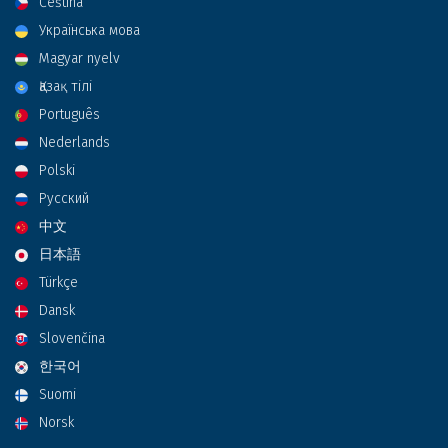
Čeština
Українська мова
Magyar nyelv
Қазақ тілі
Português
Nederlands
Polski
Русский
中文
日本語
Türkçe
Dansk
Slovenčina
한국어
Suomi
Norsk