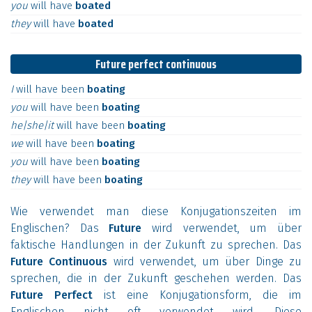
you
will
have
boated
they
will
have
boated
Future perfect continuous
I
will
have
been
boating
you
will
have
been
boating
he|she|it
will
have
been
boating
we
will
have
been
boating
you
will
have
been
boating
they
will
have
been
boating
Wie verwendet man diese Konjugationszeiten im
Englischen? Das
Future
wird verwendet, um über
faktische Handlungen in der Zukunft zu sprechen. Das
Future Continuous
wird verwendet, um über Dinge zu
sprechen, die in der Zukunft geschehen werden. Das
Future Perfect
ist eine Konjugationsform, die im
Englischen nicht oft verwendet wird. Diese