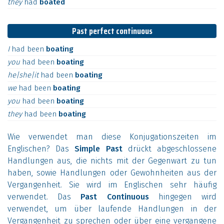
they
had
boated
Past perfect continuous
I
had
been
boating
you
had
been
boating
he|she|it
had
been
boating
we
had
been
boating
you
had
been
boating
they
had
been
boating
Wie verwendet man diese Konjugationszeiten im
Englischen? Das
Simple Past
drückt abgeschlossene
Handlungen aus, die nichts mit der Gegenwart zu tun
haben, sowie Handlungen oder Gewohnheiten aus der
Vergangenheit. Sie wird im Englischen sehr häufig
verwendet. Das
Past Continuous
hingegen wird
verwendet, um über laufende Handlungen in der
Vergangenheit zu sprechen oder über eine vergangene