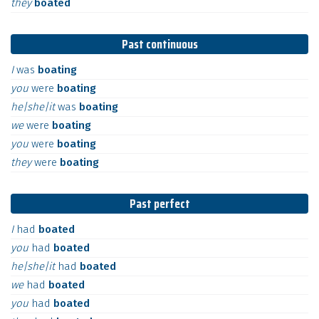
they
boated
Past continuous
I
was
boating
you
were
boating
he|she|it
was
boating
we
were
boating
you
were
boating
they
were
boating
Past perfect
I
had
boated
you
had
boated
he|she|it
had
boated
we
had
boated
you
had
boated