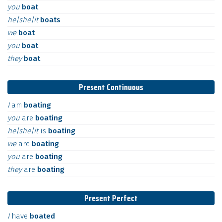
you
boat
he|she|it
boats
we
boat
you
boat
they
boat
Present Continuous
I
am
boating
you
are
boating
he|she|it
is
boating
we
are
boating
you
are
boating
they
are
boating
Present Perfect
I
have
boated