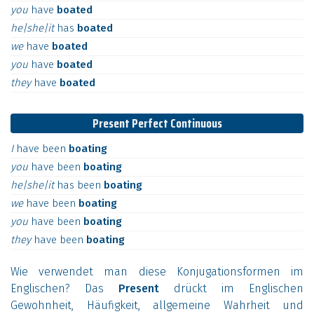
you
have
boated
he|she|it
has
boated
we
have
boated
you
have
boated
they
have
boated
Present Perfect Continuous
I
have
been
boating
you
have
been
boating
he|she|it
has
been
boating
we
have
been
boating
you
have
been
boating
they
have
been
boating
Wie verwendet man diese Konjugationsformen im
Englischen? Das
Present
drückt im Englischen
Gewohnheit, Häufigkeit, allgemeine Wahrheit und