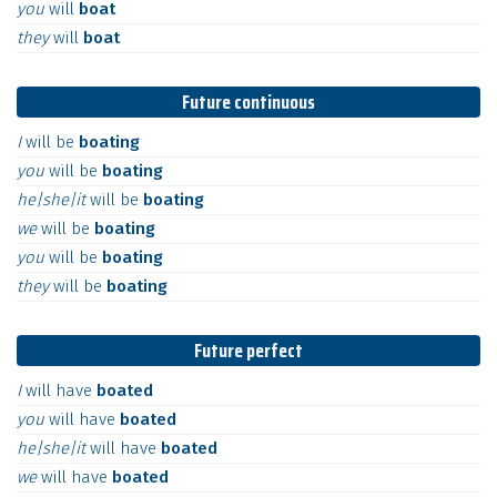
you
will
boat
they
will
boat
Future continuous
I
will
be
boating
you
will
be
boating
he|she|it
will
be
boating
we
will
be
boating
you
will
be
boating
they
will
be
boating
Future perfect
I
will
have
boated
you
will
have
boated
he|she|it
will
have
boated
we
will
have
boated