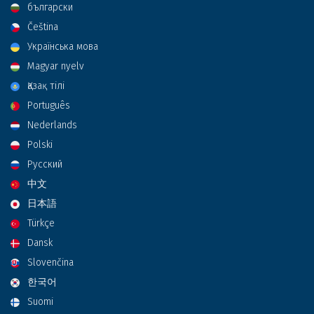
български
Čeština
Українська мова
Magyar nyelv
Қазақ тілі
Português
Nederlands
Polski
Русский
中文
日本語
Türkçe
Dansk
Slovenčina
한국어
Suomi