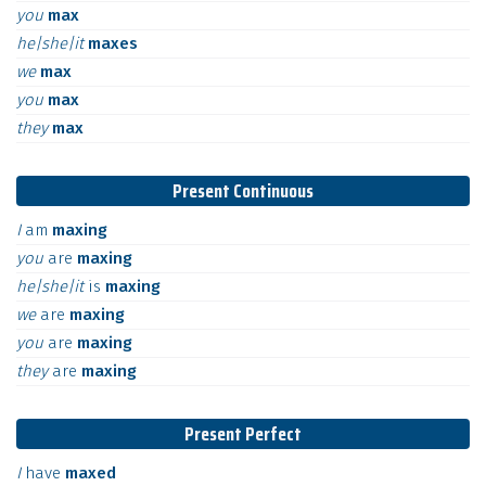
you
max
he|she|it
maxes
we
max
you
max
they
max
Present Continuous
I
am
maxing
you
are
maxing
he|she|it
is
maxing
we
are
maxing
you
are
maxing
they
are
maxing
Present Perfect
I
have
maxed