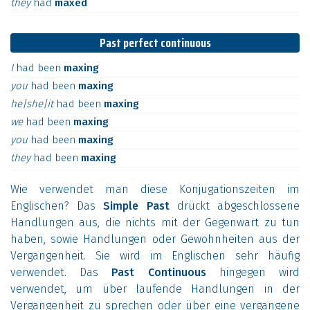
they
had
maxed
Past perfect continuous
I
had
been
maxing
you
had
been
maxing
he|she|it
had
been
maxing
we
had
been
maxing
you
had
been
maxing
they
had
been
maxing
Wie verwendet man diese Konjugationszeiten im
Englischen? Das
Simple Past
drückt abgeschlossene
Handlungen aus, die nichts mit der Gegenwart zu tun
haben, sowie Handlungen oder Gewohnheiten aus der
Vergangenheit. Sie wird im Englischen sehr häufig
verwendet. Das
Past Continuous
hingegen wird
verwendet, um über laufende Handlungen in der
Vergangenheit zu sprechen oder über eine vergangene