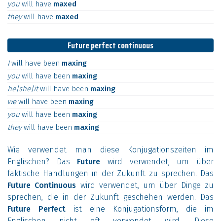
you
will
have
maxed
they
will
have
maxed
Future perfect continuous
I
will
have
been
maxing
you
will
have
been
maxing
he|she|it
will
have
been
maxing
we
will
have
been
maxing
you
will
have
been
maxing
they
will
have
been
maxing
Wie verwendet man diese Konjugationszeiten im
Englischen? Das
Future
wird verwendet, um über
faktische Handlungen in der Zukunft zu sprechen. Das
Future Continuous
wird verwendet, um über Dinge zu
sprechen, die in der Zukunft geschehen werden. Das
Future Perfect
ist eine Konjugationsform, die im
Englischen nicht oft verwendet wird. Diese