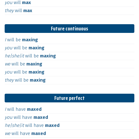
you
will
max
they
will
max
Future continuous
I
will
be
maxing
you
will
be
maxing
he|she|it
will
be
maxing
we
will
be
maxing
you
will
be
maxing
they
will
be
maxing
Future perfect
I
will
have
maxed
you
will
have
maxed
he|she|it
will
have
maxed
we
will
have
maxed