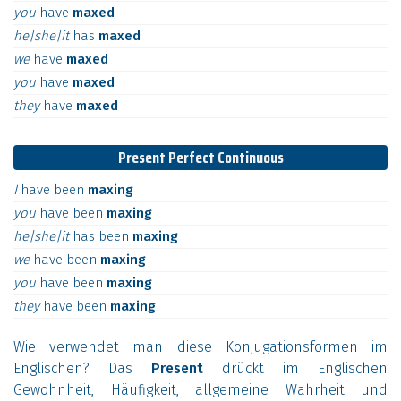
you
have
maxed
he|she|it
has
maxed
we
have
maxed
you
have
maxed
they
have
maxed
Present Perfect Continuous
I
have
been
maxing
you
have
been
maxing
he|she|it
has
been
maxing
we
have
been
maxing
you
have
been
maxing
they
have
been
maxing
Wie verwendet man diese Konjugationsformen im
Englischen? Das
Present
drückt im Englischen
Gewohnheit, Häufigkeit, allgemeine Wahrheit und