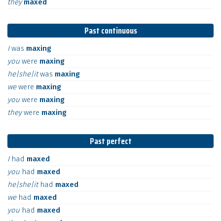
they
maxed
Past continuous
I
was
maxing
you
were
maxing
he|she|it
was
maxing
we
were
maxing
you
were
maxing
they
were
maxing
Past perfect
I
had
maxed
you
had
maxed
he|she|it
had
maxed
we
had
maxed
you
had
maxed