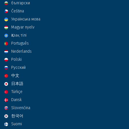
български
Čeština
Українська мова
Magyar nyelv
Қазақ тілі
Português
Nederlands
Polski
Русский
中文
日本語
Türkçe
Dansk
Slovenčina
한국어
Suomi