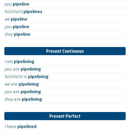
you
pipeline
he|she|it
pipelines
we
pipeline
you
pipeline
they
pipeline
Present Continuous
I
am
pipelining
you
are
pipelining
he|she|it
is
pipelining
we
are
pipelining
you
are
pipelining
they
are
pipelining
Present Perfect
I
have
pipelined