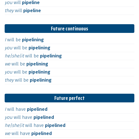
you
will
pipeline
they
will
pipeline
Future continuous
I
will
be
pipelining
you
will
be
pipelining
he|she|it
will
be
pipelining
we
will
be
pipelining
you
will
be
pipelining
they
will
be
pipelining
Future perfect
I
will
have
pipelined
you
will
have
pipelined
he|she|it
will
have
pipelined
we
will
have
pipelined