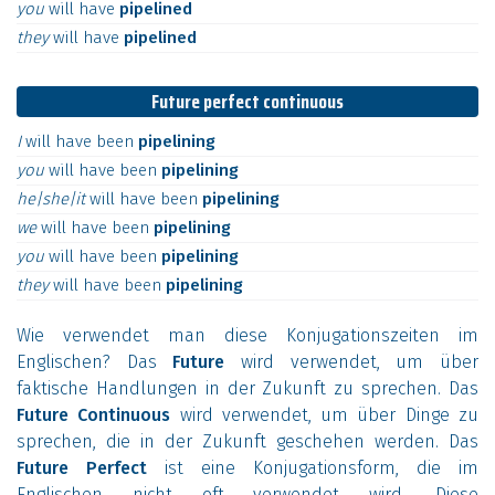
you
will
have
pipelined
they
will
have
pipelined
Future perfect continuous
I
will
have
been
pipelining
you
will
have
been
pipelining
he|she|it
will
have
been
pipelining
we
will
have
been
pipelining
you
will
have
been
pipelining
they
will
have
been
pipelining
Wie verwendet man diese Konjugationszeiten im
Englischen? Das
Future
wird verwendet, um über
faktische Handlungen in der Zukunft zu sprechen. Das
Future Continuous
wird verwendet, um über Dinge zu
sprechen, die in der Zukunft geschehen werden. Das
Future Perfect
ist eine Konjugationsform, die im
Englischen nicht oft verwendet wird. Diese