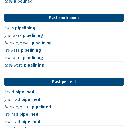
they
pipelined
Past continuous
I
was
pipelining
you
were
pipelining
he|she|it
was
pipelining
we
were
pipelining
you
were
pipelining
they
were
pipelining
Past perfect
I
had
pipelined
you
had
pipelined
he|she|it
had
pipelined
we
had
pipelined
you
had
pipelined