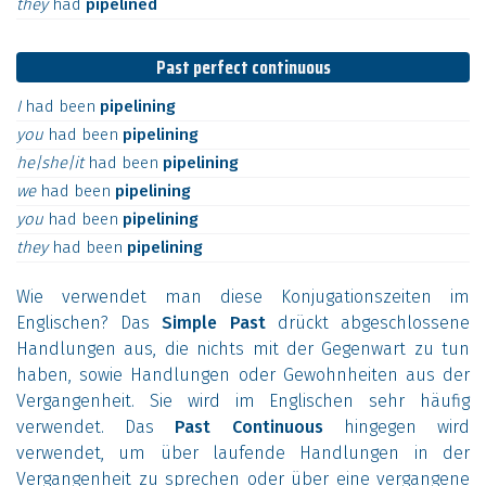
they
had
pipelined
Past perfect continuous
I
had
been
pipelining
you
had
been
pipelining
he|she|it
had
been
pipelining
we
had
been
pipelining
you
had
been
pipelining
they
had
been
pipelining
Wie verwendet man diese Konjugationszeiten im
Englischen? Das
Simple Past
drückt abgeschlossene
Handlungen aus, die nichts mit der Gegenwart zu tun
haben, sowie Handlungen oder Gewohnheiten aus der
Vergangenheit. Sie wird im Englischen sehr häufig
verwendet. Das
Past Continuous
hingegen wird
verwendet, um über laufende Handlungen in der
Vergangenheit zu sprechen oder über eine vergangene