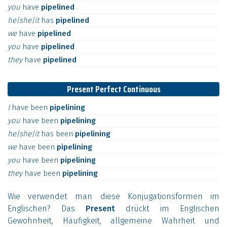
you
have
pipelined
he|she|it
has
pipelined
we
have
pipelined
you
have
pipelined
they
have
pipelined
Present Perfect Continuous
I
have
been
pipelining
you
have
been
pipelining
he|she|it
has
been
pipelining
we
have
been
pipelining
you
have
been
pipelining
they
have
been
pipelining
Wie verwendet man diese Konjugationsformen im
Englischen? Das
Present
drückt im Englischen
Gewohnheit, Häufigkeit, allgemeine Wahrheit und