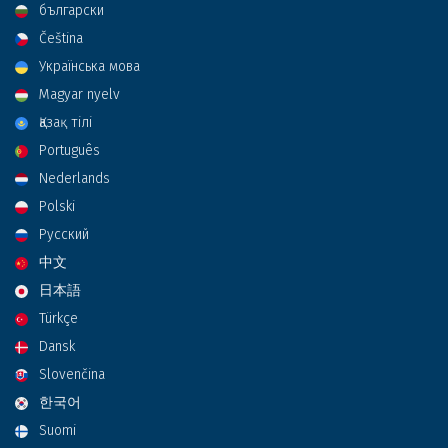
български
Čeština
Українська мова
Magyar nyelv
Қазақ тілі
Português
Nederlands
Polski
Русский
中文
日本語
Türkçe
Dansk
Slovenčina
한국어
Suomi