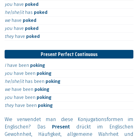
you
have
poked
he|she|it
has
poked
we
have
poked
you
have
poked
they
have
poked
Present Perfect Continuous
I
have
been
poking
you
have
been
poking
he|she|it
has
been
poking
we
have
been
poking
you
have
been
poking
they
have
been
poking
Wie verwendet man diese Konjugationsformen im
Englischen? Das
Present
drückt im Englischen
Gewohnheit, Häufigkeit, allgemeine Wahrheit und