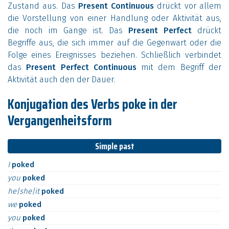
Zustand aus. Das
Present Continuous
drückt vor allem
die Vorstellung von einer Handlung oder Aktivität aus,
die noch im Gange ist. Das
Present Perfect
drückt
Begriffe aus, die sich immer auf die Gegenwart oder die
Folge eines Ereignisses beziehen. Schließlich verbindet
das
Present Perfect Continuous
mit dem Begriff der
Aktivität auch den der Dauer.
Konjugation des Verbs poke in der
Vergangenheitsform
Simple past
I
poked
you
poked
he|she|it
poked
we
poked
you
poked