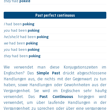
they
had
poked
Past perfect continuous
I
had
been
poking
you
had
been
poking
he|she|it
had
been
poking
we
had
been
poking
you
had
been
poking
they
had
been
poking
Wie verwendet man diese Konjugationszeiten im
Englischen? Das
Simple Past
drückt abgeschlossene
Handlungen aus, die nichts mit der Gegenwart zu tun
haben, sowie Handlungen oder Gewohnheiten aus der
Vergangenheit. Sie wird im Englischen sehr häufig
verwendet. Das
Past Continuous
hingegen wird
verwendet, um über laufende Handlungen in der
Vergangenheit zu sprechen oder über eine vergangene