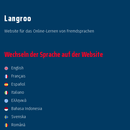
Langroo
Website für das Online-Lernen von Fremdsprachen
Wechseln der Sprache auf der Website
English
Français
Español
Italiano
Ελληνικά
Bahasa Indonesia
Svenska
Română