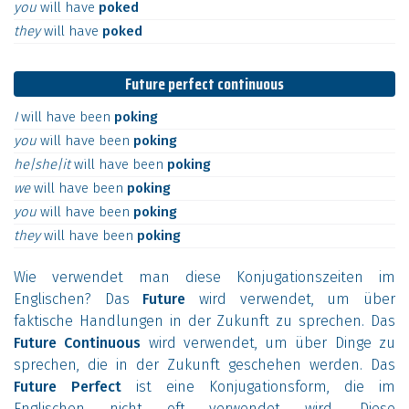
you
will
have
poked
they
will
have
poked
Future perfect continuous
I
will
have
been
poking
you
will
have
been
poking
he|she|it
will
have
been
poking
we
will
have
been
poking
you
will
have
been
poking
they
will
have
been
poking
Wie verwendet man diese Konjugationszeiten im
Englischen? Das
Future
wird verwendet, um über
faktische Handlungen in der Zukunft zu sprechen. Das
Future Continuous
wird verwendet, um über Dinge zu
sprechen, die in der Zukunft geschehen werden. Das
Future Perfect
ist eine Konjugationsform, die im
Englischen nicht oft verwendet wird. Diese