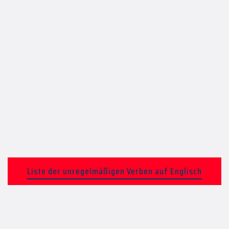
Liste der unregelmäßigen Verben auf Englisch