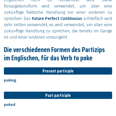
Konjugationsform wird verwendet, um über eine
zukünftige faktische Handlung vor einer anderen zu
sprechen. Das
Future Perfect Continuous
schließlich wird
sehr selten verwendet, es wird verwendet, um über eine
zukünftige Handlung zu sprechen, die bereits im Gange
ist und einer anderen vorausgeht.
Die verschiedenen Formen des Partizips
im Englischen, für das Verb to poke
Present participle
poking
Past participle
poked