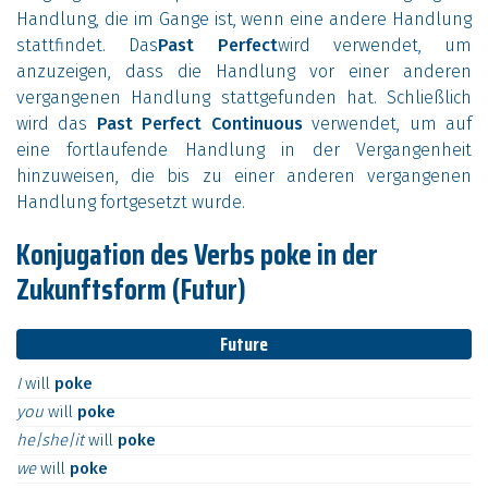
Handlung, die im Gange ist, wenn eine andere Handlung
stattfindet. Das
Past Perfect
wird verwendet, um
anzuzeigen, dass die Handlung vor einer anderen
vergangenen Handlung stattgefunden hat. Schließlich
wird das
Past Perfect Continuous
verwendet, um auf
eine fortlaufende Handlung in der Vergangenheit
hinzuweisen, die bis zu einer anderen vergangenen
Handlung fortgesetzt wurde.
Konjugation des Verbs poke in der
Zukunftsform (Futur)
Future
I
will
poke
you
will
poke
he|she|it
will
poke
we
will
poke