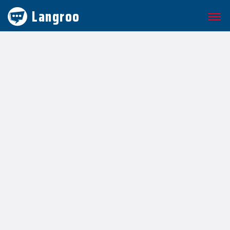
Langroo