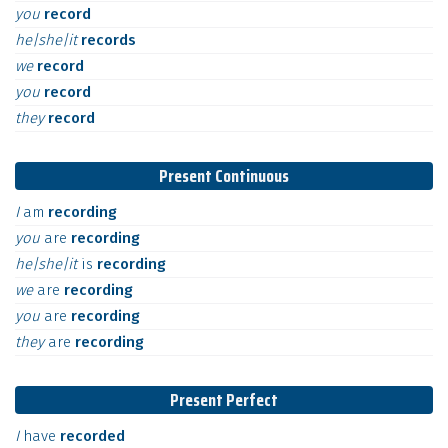
you
record
he|she|it
records
we
record
you
record
they
record
Present Continuous
I
am
recording
you
are
recording
he|she|it
is
recording
we
are
recording
you
are
recording
they
are
recording
Present Perfect
I
have
recorded