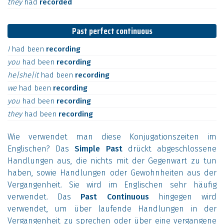
they
had
recorded
Past perfect continuous
I
had
been
recording
you
had
been
recording
he|she|it
had
been
recording
we
had
been
recording
you
had
been
recording
they
had
been
recording
Wie verwendet man diese Konjugationszeiten im
Englischen? Das
Simple Past
drückt abgeschlossene
Handlungen aus, die nichts mit der Gegenwart zu tun
haben, sowie Handlungen oder Gewohnheiten aus der
Vergangenheit. Sie wird im Englischen sehr häufig
verwendet. Das
Past Continuous
hingegen wird
verwendet, um über laufende Handlungen in der
Vergangenheit zu sprechen oder über eine vergangene