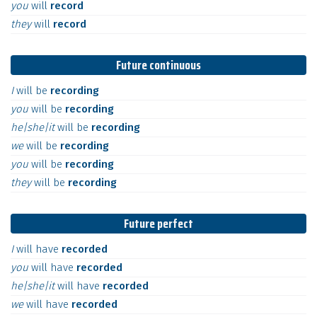
you
will
record
they
will
record
Future continuous
I
will
be
recording
you
will
be
recording
he|she|it
will
be
recording
we
will
be
recording
you
will
be
recording
they
will
be
recording
Future perfect
I
will
have
recorded
you
will
have
recorded
he|she|it
will
have
recorded
we
will
have
recorded