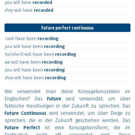
you
will
have
recorded
they
will
have
recorded
Future perfect continuous
I
will
have
been
recording
you
will
have
been
recording
he|she|it
will
have
been
recording
we
will
have
been
recording
you
will
have
been
recording
they
will
have
been
recording
Wie verwendet man diese Konjugationszeiten im
Englischen? Das
Future
wird verwendet, um über
faktische Handlungen in der Zukunft zu sprechen. Das
Future Continuous
wird verwendet, um über Dinge zu
sprechen, die in der Zukunft geschehen werden. Das
Future Perfect
ist eine Konjugationsform, die im
Englischen nicht oft verwendet wird. Diese