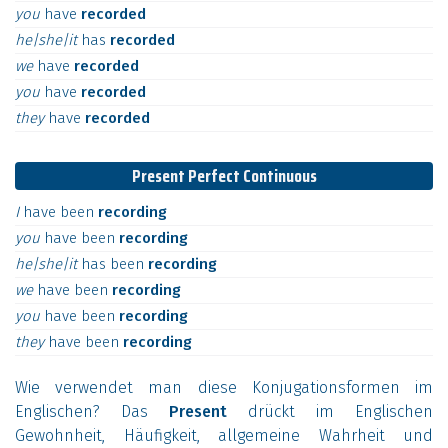
you
have
recorded
he|she|it
has
recorded
we
have
recorded
you
have
recorded
they
have
recorded
Present Perfect Continuous
I
have
been
recording
you
have
been
recording
he|she|it
has
been
recording
we
have
been
recording
you
have
been
recording
they
have
been
recording
Wie verwendet man diese Konjugationsformen im
Englischen? Das
Present
drückt im Englischen
Gewohnheit, Häufigkeit, allgemeine Wahrheit und