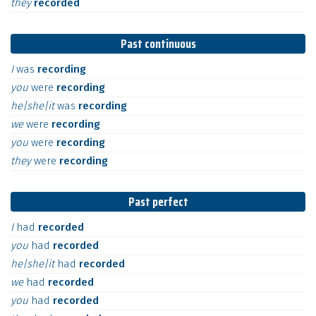
they
recorded
Past continuous
I
was
recording
you
were
recording
he|she|it
was
recording
we
were
recording
you
were
recording
they
were
recording
Past perfect
I
had
recorded
you
had
recorded
he|she|it
had
recorded
we
had
recorded
you
had
recorded