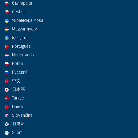
български
Čeština
Українська мова
Magyar nyelv
Қазақ тілі
Português
Nederlands
Polski
Русский
中文
日本語
Türkçe
Dansk
Slovenčina
한국어
Suomi