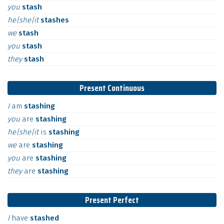
you
stash
he|she|it
stashes
we
stash
you
stash
they
stash
Present Continuous
I
am
stashing
you
are
stashing
he|she|it
is
stashing
we
are
stashing
you
are
stashing
they
are
stashing
Present Perfect
I
have
stashed