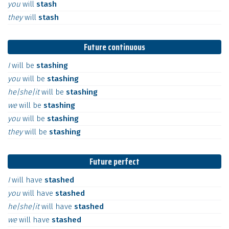
you
will
stash
they
will
stash
Future continuous
I
will
be
stashing
you
will
be
stashing
he|she|it
will
be
stashing
we
will
be
stashing
you
will
be
stashing
they
will
be
stashing
Future perfect
I
will
have
stashed
you
will
have
stashed
he|she|it
will
have
stashed
we
will
have
stashed