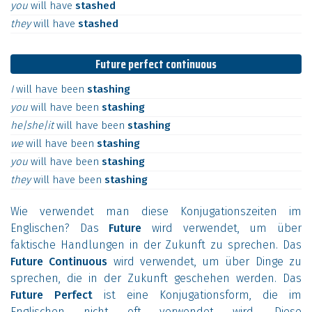
you
will
have
stashed
they
will
have
stashed
Future perfect continuous
I
will
have
been
stashing
you
will
have
been
stashing
he|she|it
will
have
been
stashing
we
will
have
been
stashing
you
will
have
been
stashing
they
will
have
been
stashing
Wie verwendet man diese Konjugationszeiten im
Englischen? Das
Future
wird verwendet, um über
faktische Handlungen in der Zukunft zu sprechen. Das
Future Continuous
wird verwendet, um über Dinge zu
sprechen, die in der Zukunft geschehen werden. Das
Future Perfect
ist eine Konjugationsform, die im
Englischen nicht oft verwendet wird. Diese