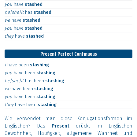
you
have
stashed
he|she|it
has
stashed
we
have
stashed
you
have
stashed
they
have
stashed
Present Perfect Continuous
I
have
been
stashing
you
have
been
stashing
he|she|it
has
been
stashing
we
have
been
stashing
you
have
been
stashing
they
have
been
stashing
Wie verwendet man diese Konjugationsformen im
Englischen? Das
Present
drückt im Englischen
Gewohnheit, Häufigkeit, allgemeine Wahrheit und