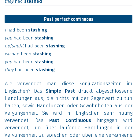
they
had
stashed
Past perfect continuous
I
had
been
stashing
you
had
been
stashing
he|she|it
had
been
stashing
we
had
been
stashing
you
had
been
stashing
they
had
been
stashing
Wie verwendet man diese Konjugationszeiten im
Englischen? Das
Simple Past
drückt abgeschlossene
Handlungen aus, die nichts mit der Gegenwart zu tun
haben, sowie Handlungen oder Gewohnheiten aus der
Vergangenheit. Sie wird im Englischen sehr häufig
verwendet. Das
Past Continuous
hingegen wird
verwendet, um über laufende Handlungen in der
Vergangenheit zu sprechen oder über eine vergangene