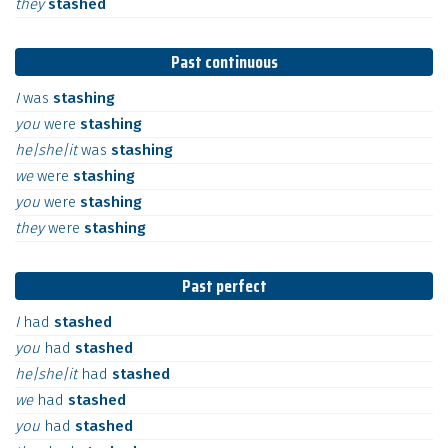
they
stashed
Past continuous
I
was
stashing
you
were
stashing
he|she|it
was
stashing
we
were
stashing
you
were
stashing
they
were
stashing
Past perfect
I
had
stashed
you
had
stashed
he|she|it
had
stashed
we
had
stashed
you
had
stashed