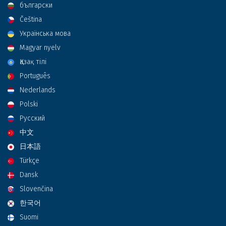
български
Čeština
Українська мова
Magyar nyelv
Қазақ тілі
Português
Nederlands
Polski
Русский
中文
日本語
Türkçe
Dansk
Slovenčina
한국어
Suomi