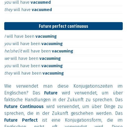
you
will
have
vacuumed
they
will
have
vacuumed
Future perfect continuous
I
will
have
been
vacuuming
you
will
have
been
vacuuming
he|she|it
will
have
been
vacuuming
we
will
have
been
vacuuming
you
will
have
been
vacuuming
they
will
have
been
vacuuming
Wie verwendet man diese Konjugationszeiten im
Englischen? Das
Future
wird verwendet, um über
faktische Handlungen in der Zukunft zu sprechen. Das
Future Continuous
wird verwendet, um über Dinge zu
sprechen, die in der Zukunft geschehen werden. Das
Future Perfect
ist eine Konjugationsform, die im
Englischen nicht oft verwendet wird. Diese