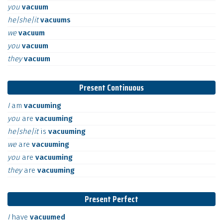
you
vacuum
he|she|it
vacuums
we
vacuum
you
vacuum
they
vacuum
Present Continuous
I
am
vacuuming
you
are
vacuuming
he|she|it
is
vacuuming
we
are
vacuuming
you
are
vacuuming
they
are
vacuuming
Present Perfect
I
have
vacuumed