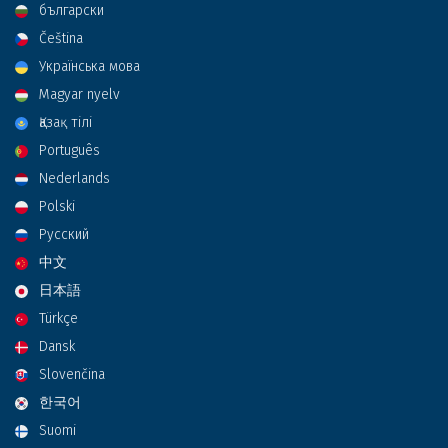
български
Čeština
Українська мова
Magyar nyelv
Қазақ тілі
Português
Nederlands
Polski
Русский
中文
日本語
Türkçe
Dansk
Slovenčina
한국어
Suomi