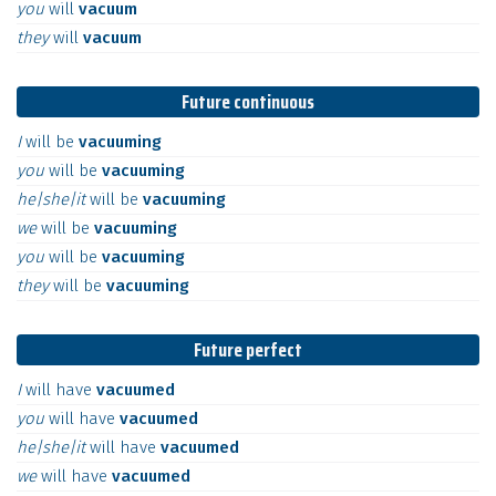
you
will
vacuum
they
will
vacuum
Future continuous
I
will
be
vacuuming
you
will
be
vacuuming
he|she|it
will
be
vacuuming
we
will
be
vacuuming
you
will
be
vacuuming
they
will
be
vacuuming
Future perfect
I
will
have
vacuumed
you
will
have
vacuumed
he|she|it
will
have
vacuumed
we
will
have
vacuumed