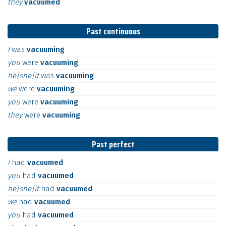
they
vacuumed
Past continuous
I
was
vacuuming
you
were
vacuuming
he|she|it
was
vacuuming
we
were
vacuuming
you
were
vacuuming
they
were
vacuuming
Past perfect
I
had
vacuumed
you
had
vacuumed
he|she|it
had
vacuumed
we
had
vacuumed
you
had
vacuumed