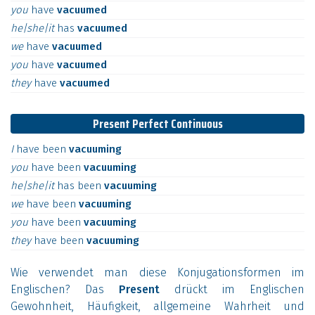
you
have
vacuumed
he|she|it
has
vacuumed
we
have
vacuumed
you
have
vacuumed
they
have
vacuumed
Present Perfect Continuous
I
have
been
vacuuming
you
have
been
vacuuming
he|she|it
has
been
vacuuming
we
have
been
vacuuming
you
have
been
vacuuming
they
have
been
vacuuming
Wie verwendet man diese Konjugationsformen im
Englischen? Das
Present
drückt im Englischen
Gewohnheit, Häufigkeit, allgemeine Wahrheit und