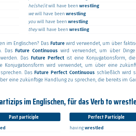
he|she|it
will
have
been
wrestling
we
will
have
been
wrestling
you
will
have
been
wrestling
they
will
have
been
wrestling
en im Englischen? Das
Future
wird verwendet, um über faktis
n. Das
Future Continuous
wird verwendet, um über Dinge
n werden. Das
Future Perfect
ist eine Konjugationsform, die
ese Konjugationsform wird verwendet, um über eine zukünft
 sprechen. Das
Future Perfect Continuous
schließlich wird 
ber eine zukünftige Handlung zu sprechen, die bereits im G
rtizips im Englischen, für das Verb to wrestl
Past participle
Perfect Participle
led
having
wrestled