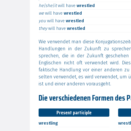
he|she|it
will
have
wrestled
we
will
have
wrestled
you
will
have
wrestled
they
will
have
wrestled
Wie verwendet man diese Konjugationszeit
Handlungen in der Zukunft zu spreche
sprechen, die in der Zukunft geschehe
Englischen nicht oft verwendet wird. Di
faktische Handlung vor einer anderen zu
selten verwendet, es wird verwendet, um ü
ist und einer anderen vorausgeht.
Die verschiedenen Formen des Pa
Present participle
wrestling
wrest