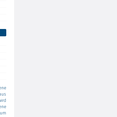
ene
aus
ird
ene
 um