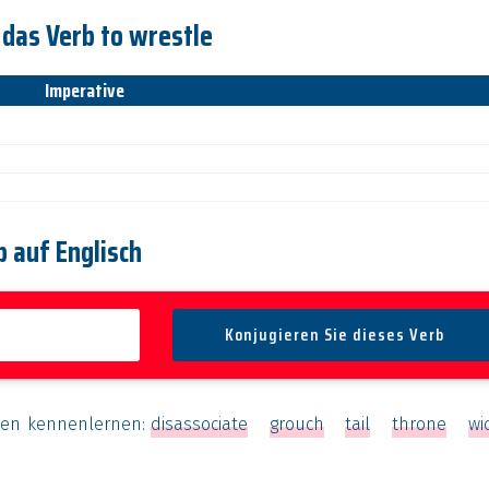
 das Verb to wrestle
Imperative
b auf Englisch
hen kennenlernen:
disassociate
grouch
tail
throne
wi