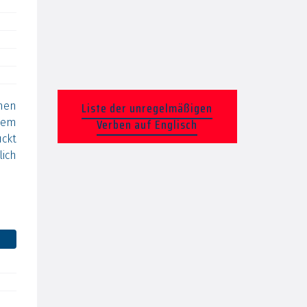
Liste der unregelmäßigen
hen
Verben auf Englisch
lem
ckt
lich