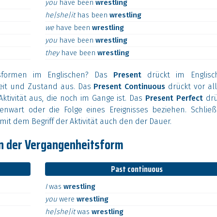
you
have
been
wrestling
he|she|it
has
been
wrestling
we
have
been
wrestling
you
have
been
wrestling
they
have
been
wrestling
sformen im Englischen? Das
Present
drückt im Englisc
heit und Zustand aus. Das
Present Continuous
drückt vor al
ktivität aus, die noch im Gange ist. Das
Present Perfect
drü
enwart oder die Folge eines Ereignisses beziehen. Schließ
mit dem Begriff der Aktivität auch den der Dauer.
in der Vergangenheitsform
Past continuous
I
was
wrestling
you
were
wrestling
he|she|it
was
wrestling