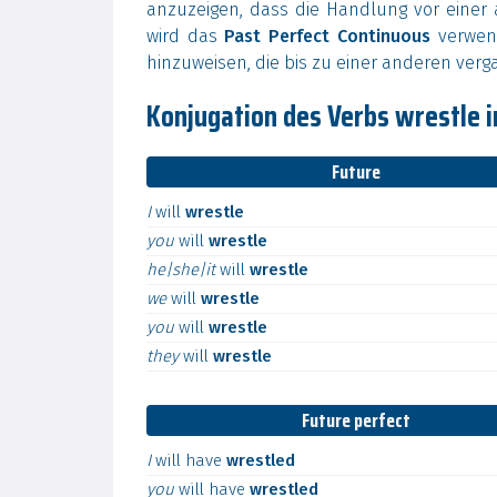
anzuzeigen, dass die Handlung vor einer
wird das
Past Perfect Continuous
verwend
hinzuweisen, die bis zu einer anderen ver
Konjugation des Verbs wrestle i
Future
I
will
wrestle
you
will
wrestle
he|she|it
will
wrestle
we
will
wrestle
you
will
wrestle
they
will
wrestle
Future perfect
I
will
have
wrestled
you
will
have
wrestled