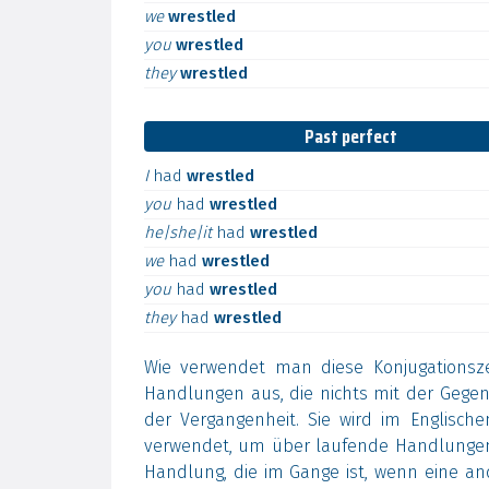
we
wrestled
you
wrestled
they
wrestled
Past perfect
I
had
wrestled
you
had
wrestled
he|she|it
had
wrestled
we
had
wrestled
you
had
wrestled
they
had
wrestled
Wie verwendet man diese Konjugationsz
Handlungen aus, die nichts mit der Geg
der Vergangenheit. Sie wird im Englisch
verwendet, um über laufende Handlungen
Handlung, die im Gange ist, wenn eine an