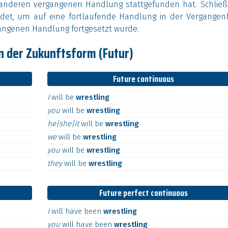
 anderen vergangenen Handlung stattgefunden hat. Schließl
et, um auf eine fortlaufende Handlung in der Vergangenh
gangenen Handlung fortgesetzt wurde.
n der Zukunftsform (Futur)
Future continuous
I
will
be
wrestling
you
will
be
wrestling
he|she|it
will
be
wrestling
we
will
be
wrestling
you
will
be
wrestling
they
will
be
wrestling
Future perfect continuous
I
will
have
been
wrestling
you
will
have
been
wrestling