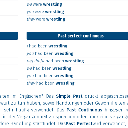
we
were
wrestling
you
were
wrestling
they
were
wrestling
Past perfect continuous
I
had
been
wrestling
you
had
been
wrestling
he|she|it
had
been
wrestling
we
had
been
wrestling
you
had
been
wrestling
they
had
been
wrestling
eiten im Englischen? Das
Simple Past
drückt abgeschloss
enwart zu tun haben, sowie Handlungen oder Gewohnheiten 
en sehr häufig verwendet. Das
Past Continuous
hingegen w
 in der Vergangenheit zu sprechen oder über eine vergang
dere Handlung stattfindet. Das
Past Perfect
wird verwendet,