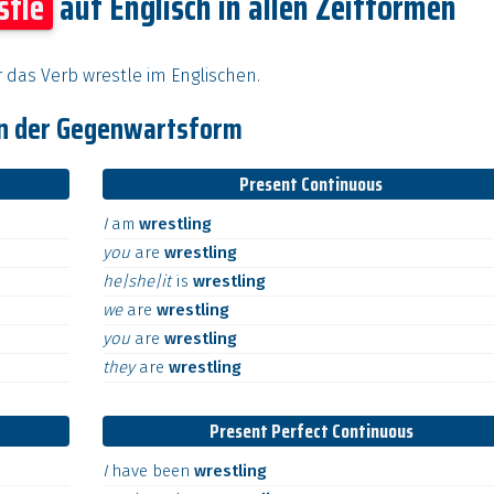
stle
auf Englisch in allen Zeitformen
r das Verb wrestle im Englischen.
in der Gegenwartsform
Present Continuous
I
am
wrestling
you
are
wrestling
he|she|it
is
wrestling
we
are
wrestling
you
are
wrestling
they
are
wrestling
Present Perfect Continuous
I
have
been
wrestling