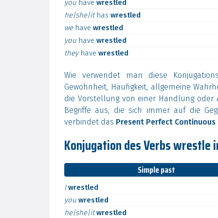
you
have
wrestled
he|she|it
has
wrestled
we
have
wrestled
you
have
wrestled
they
have
wrestled
Wie verwendet man diese Konjugation
Gewohnheit, Häufigkeit, allgemeine Wahr
die Vorstellung von einer Handlung oder A
Begriffe aus, die sich immer auf die Geg
verbindet das
Present Perfect Continuous
Konjugation des Verbs wrestle 
Simple past
I
wrestled
you
wrestled
he|she|it
wrestled