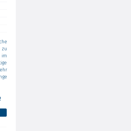
che
 zu
 im
ige
sehr
ange
e