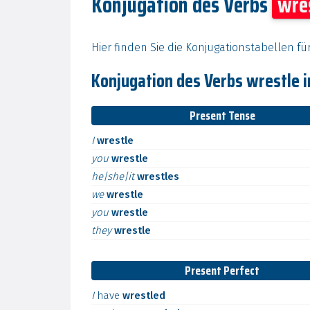
Konjugation des Verbs
wre
Hier finden Sie die Konjugationstabellen fü
Konjugation des Verbs wrestle 
Present Tense
I
wrestle
you
wrestle
he|she|it
wrestles
we
wrestle
you
wrestle
they
wrestle
Present Perfect
I
have
wrestled