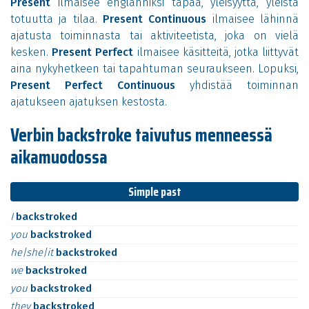
Present
ilmaisee englanniksi tapaa, yleisyyttä, yleistä
totuutta ja tilaa.
Present Continuous
ilmaisee lähinnä
ajatusta toiminnasta tai aktiviteetista, joka on vielä
kesken.
Present Perfect
ilmaisee käsitteitä, jotka liittyvät
aina nykyhetkeen tai tapahtuman seuraukseen. Lopuksi,
Present Perfect Continuous
yhdistää toiminnan
ajatukseen ajatuksen kestosta.
Verbin backstroke taivutus menneessä
aikamuodossa
Simple past
I
backstroked
you
backstroked
he|she|it
backstroked
we
backstroked
you
backstroked
they
backstroked