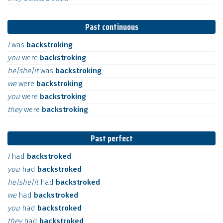
Past continuous
I
was
backstroking
you
were
backstroking
he|she|it
was
backstroking
we
were
backstroking
you
were
backstroking
they
were
backstroking
Past perfect
I
had
backstroked
you
had
backstroked
he|she|it
had
backstroked
we
had
backstroked
you
had
backstroked
they
had
backstroked