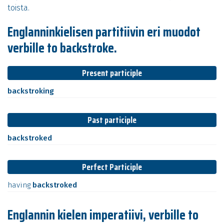
toista.
Englanninkielisen partitiivin eri muodot
verbille to backstroke.
Present participle
backstroking
Past participle
backstroked
Perfect Participle
having
backstroked
Englannin kielen imperatiivi, verbille to