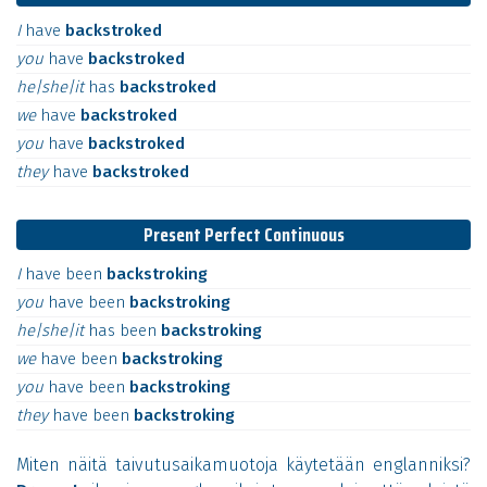
I
have
backstroked
you
have
backstroked
he|she|it
has
backstroked
we
have
backstroked
you
have
backstroked
they
have
backstroked
Present Perfect Continuous
I
have
been
backstroking
you
have
been
backstroking
he|she|it
has
been
backstroking
we
have
been
backstroking
you
have
been
backstroking
they
have
been
backstroking
Miten näitä taivutusaikamuotoja käytetään englanniksi?