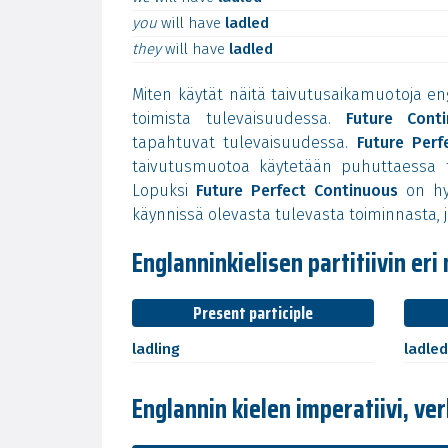
you
will
have
ladled
they
will
have
ladled
Miten käytät näitä taivutusaikamuotoja en
toimista tulevaisuudessa.
Future Cont
tapahtuvat tulevaisuudessa.
Future Perf
taivutusmuotoa käytetään puhuttaessa tu
Lopuksi
Future Perfect Continuous
on hyv
käynnissä olevasta tulevasta toiminnasta, j
Englanninkielisen partitiivin eri
Present participle
ladling
ladle
Englannin kielen imperatiivi, verb