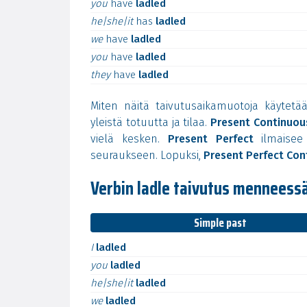
you
have
ladled
he|she|it
has
ladled
we
have
ladled
you
have
ladled
they
have
ladled
Miten näitä taivutusaikamuotoja käytetä
yleistä totuutta ja tilaa.
Present Continuou
vielä kesken.
Present Perfect
ilmaisee 
seuraukseen. Lopuksi,
Present Perfect Con
Verbin ladle taivutus mennees
Simple past
I
ladled
you
ladled
he|she|it
ladled
we
ladled