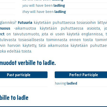
you
will
have
been
ladling
they
will
have
been
ladling
glanniksi?
Futuuria
käytetään puhuttaessa tosiasioihin liittyv
inuous
-aikamuotoa käytetään puhuttaessa asioista, jo
ect
on taivutusmuoto, jota ei usein käytetä englannissa, t
levasta tosiasiallisesta toiminnasta ennen toista toimint
in harvoin käytetty, tätä aikamuotoa käytetään puhuttae
oka edeltää toista.
 muodot verbille to ladle.
Past participle
Perfect Participle
d
having
ladled
ille to ladle