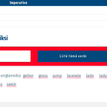
Imperative
iksi
ä englanniksi:
getter
gross
jump
lacerate
lade
lady
ss
swish