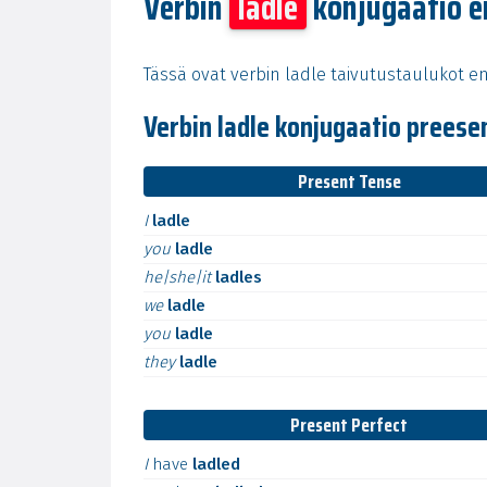
Verbin
ladle
konjugaatio e
Tässä ovat verbin ladle taivutustaulukot en
Verbin ladle konjugaatio preese
Present Tense
I
ladle
you
ladle
he|she|it
ladles
we
ladle
you
ladle
they
ladle
Present Perfect
I
have
ladled