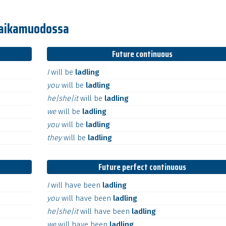
riaikamuodossa
Future continuous
I
will
be
ladling
you
will
be
ladling
he|she|it
will
be
ladling
we
will
be
ladling
you
will
be
ladling
they
will
be
ladling
Future perfect continuous
I
will
have
been
ladling
you
will
have
been
ladling
he|she|it
will
have
been
ladling
we
will
have
been
ladling