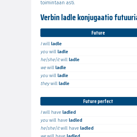
toimintaan asti.
Verbin ladle konjugaatio futuu
Future
I
will
ladle
you
will
ladle
he|she|it
will
ladle
we
will
ladle
you
will
ladle
they
will
ladle
Future perfect
I
will
have
ladled
you
will
have
ladled
he|she|it
will
have
ladled
we
will
have
ladled