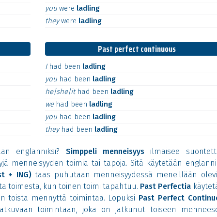
you
were
ladling
they
were
ladling
Past perfect continuous
I
had
been
ladling
you
had
been
ladling
he|she|it
had
been
ladling
we
had
been
ladling
you
had
been
ladling
they
had
been
ladling
tään englanniksi?
Simppeli menneisyys
ilmaisee suoritettu
tyjä menneisyyden toimia tai tapoja. Sitä käytetään englann
t + ING)
taas puhutaan menneisyydessä meneillään olevi
ta toimesta, kun toinen toimi tapahtuu.
Past Perfectia
käytet
en toista mennyttä toimintaa. Lopuksi
Past Perfect Continu
jatkuvaan toimintaan, joka on jatkunut toiseen mennees