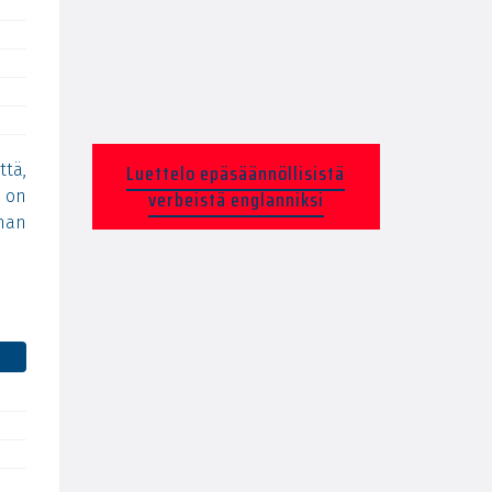
Luettelo epäsäännöllisistä
ttä,
verbeistä englanniksi
a on
man