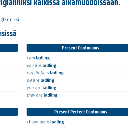
nglanniksi kaikissa aikamuodoissaan.
glanniksi.
nsissä
Present Continuous
I
am
ladling
you
are
ladling
he|she|it
is
ladling
we
are
ladling
you
are
ladling
they
are
ladling
Present Perfect Continuous
I
have
been
ladling