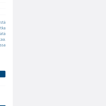
istä
tka
ätä
aa.
ssa