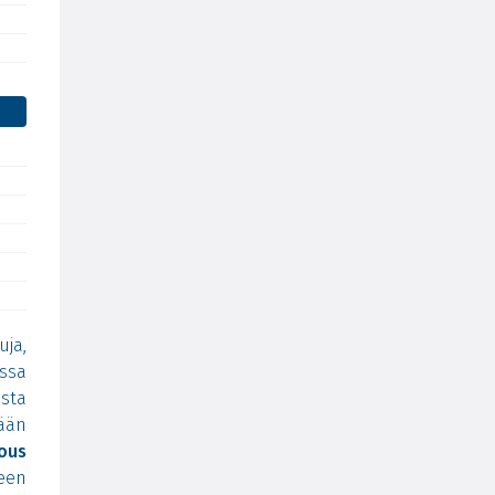
ja,
issa
sta
ään
ous
een