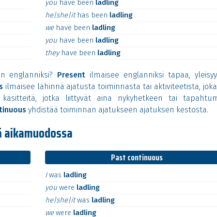
you
have
been
ladling
he|she|it
has
been
ladling
we
have
been
ladling
you
have
been
ladling
they
have
been
ladling
än englanniksi?
Present
ilmaisee englanniksi tapaa, yleisyy
s
ilmaisee lähinnä ajatusta toiminnasta tai aktiviteetista, jok
käsitteitä, jotka liittyvät aina nykyhetkeen tai tapahtu
tinuous
yhdistää toiminnan ajatukseen ajatuksen kestosta.
sä aikamuodossa
Past continuous
I
was
ladling
you
were
ladling
he|she|it
was
ladling
we
were
ladling