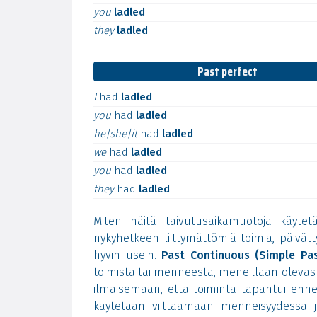
you
ladled
they
ladled
Past perfect
I
had
ladled
you
had
ladled
he|she|it
had
ladled
we
had
ladled
you
had
ladled
they
had
ladled
Miten näitä taivutusaikamuotoja käyte
nykyhetkeen liittymättömiä toimia, päivät
hyvin usein.
Past Continuous (Simple Pas
toimista tai menneestä, meneillään olevas
ilmaisemaan, että toiminta tapahtui enn
käytetään viittaamaan menneisyydessä 