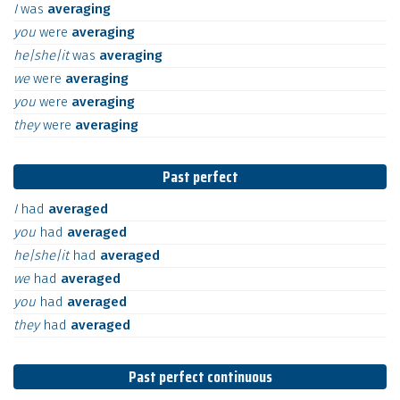
I
was
averaging
you
were
averaging
he|she|it
was
averaging
we
were
averaging
you
were
averaging
they
were
averaging
Past perfect
I
had
averaged
you
had
averaged
he|she|it
had
averaged
we
had
averaged
you
had
averaged
they
had
averaged
Past perfect continuous