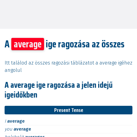
A
average
ige ragozása az összes
Itt találod az összes ragozási táblázatot a average igéhez
angolul
A average ige ragozása a jelen idejű
igeidőkben
Present Tense
I
average
you
average