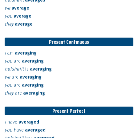
he|she|it
averages
we
average
you
average
they
average
Present Continuous
I
am
averaging
you
are
averaging
he|she|it
is
averaging
we
are
averaging
you
are
averaging
they
are
averaging
Present Perfect
I
have
averaged
you
have
averaged