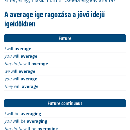
amelyek egy másik múltbeli cselekvésig folytatódtak.
A average ige ragozása a jövő idejű
igeidőkben
Future
I
will
average
you
will
average
he|she|it
will
average
we
will
average
you
will
average
they
will
average
Future continuous
I
will
be
averaging
you
will
be
averaging
he|she|it
will
be
averaging