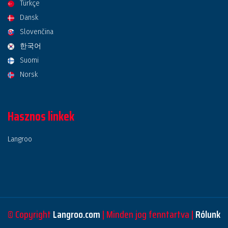
Türkçe
Dansk
Slovenčina
한국어
Suomi
Norsk
Hasznos linkek
Langroo
© Copyright
Langroo.com
| Minden jog fenntartva |
Rólunk