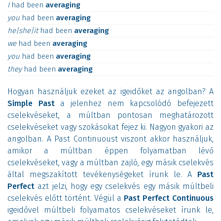
I
had
been
averaging
you
had
been
averaging
he|she|it
had
been
averaging
we
had
been
averaging
you
had
been
averaging
they
had
been
averaging
Hogyan használjuk ezeket az igeidőket az angolban? A
Simple Past
a jelenhez nem kapcsolódó befejezett
cselekvéseket, a múltban pontosan meghatározott
cselekvéseket vagy szokásokat fejez ki. Nagyon gyakori az
angolban. A Past Continuoust viszont akkor használjuk,
amikor a múltban éppen folyamatban lévő
cselekvéseket, vagy a múltban zajló, egy másik cselekvés
által megszakított tevékenységeket írunk le. A
Past
Perfect
azt jelzi, hogy egy cselekvés egy másik múltbeli
cselekvés előtt történt. Végül a
Past Perfect Continuous
igeidővel múltbeli folyamatos cselekvéseket írunk le,