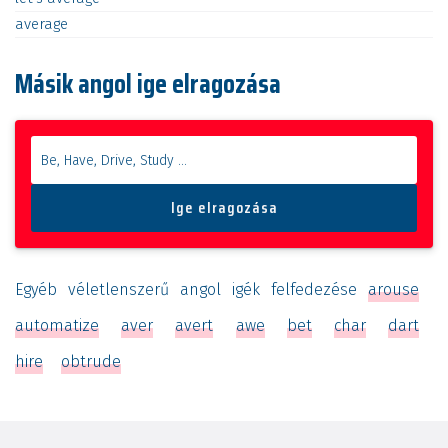
average
Másik angol ige elragozása
Egyéb véletlenszerű angol igék felfedezése
arouse
automatize
aver
avert
awe
bet
char
dart
hire
obtrude