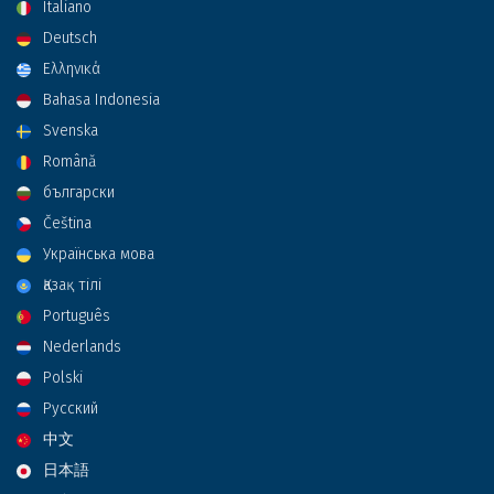
Italiano
Deutsch
Ελληνικά
Bahasa Indonesia
Svenska
Română
български
Čeština
Українська мова
Қазақ тілі
Português
Nederlands
Polski
Русский
中文
日本語