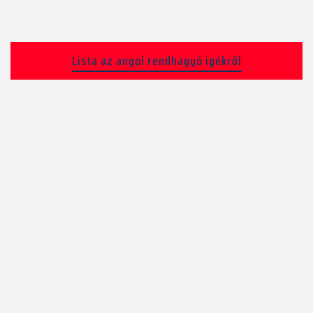
Lista az angol rendhagyó igékről