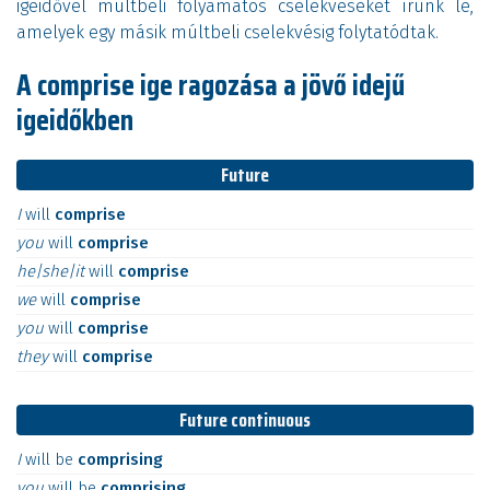
igeidővel múltbeli folyamatos cselekvéseket írunk le,
amelyek egy másik múltbeli cselekvésig folytatódtak.
A comprise ige ragozása a jövő idejű
igeidőkben
Future
I
will
comprise
you
will
comprise
he|she|it
will
comprise
we
will
comprise
you
will
comprise
they
will
comprise
Future continuous
I
will
be
comprising
you
will
be
comprising