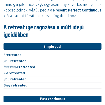
mindig a jelenhez, vagy egy esemény következményeihez
kapcsolódnak. Végül pedig a
Present Perfect Continuous
időtartamot társít ezekhez a fogalmakhoz.
A retreat ige ragozása a múlt idejű
igeidőkben
Simple past
I
retreated
you
retreated
he|she|it
retreated
we
retreated
you
retreated
they
retreated
Past continuous