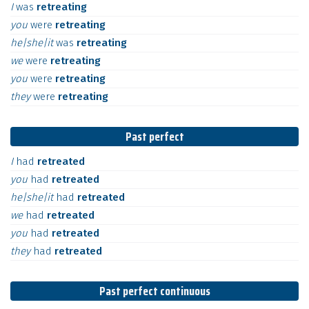
I
was
retreating
you
were
retreating
he|she|it
was
retreating
we
were
retreating
you
were
retreating
they
were
retreating
Past perfect
I
had
retreated
you
had
retreated
he|she|it
had
retreated
we
had
retreated
you
had
retreated
they
had
retreated
Past perfect continuous