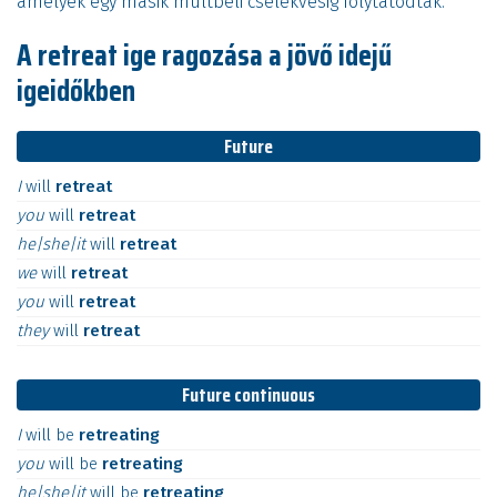
amelyek egy másik múltbeli cselekvésig folytatódtak.
A retreat ige ragozása a jövő idejű
igeidőkben
Future
I
will
retreat
you
will
retreat
he|she|it
will
retreat
we
will
retreat
you
will
retreat
they
will
retreat
Future continuous
I
will
be
retreating
you
will
be
retreating
he|she|it
will
be
retreating