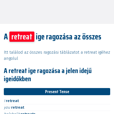
A
retreat
ige ragozása az összes
Itt találod az összes ragozási táblázatot a retreat igéhez
angolul
A retreat ige ragozása a jelen idejű
igeidőkben
Present Tense
I
retreat
you
retreat