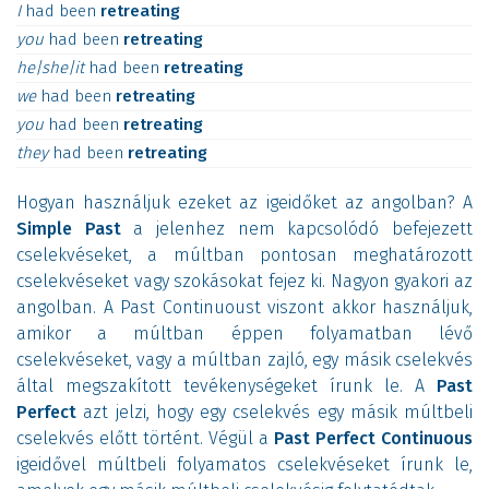
I
had
been
retreating
you
had
been
retreating
he|she|it
had
been
retreating
we
had
been
retreating
you
had
been
retreating
they
had
been
retreating
Hogyan használjuk ezeket az igeidőket az angolban? A
Simple Past
a jelenhez nem kapcsolódó befejezett
cselekvéseket, a múltban pontosan meghatározott
cselekvéseket vagy szokásokat fejez ki. Nagyon gyakori az
angolban. A Past Continuoust viszont akkor használjuk,
amikor a múltban éppen folyamatban lévő
cselekvéseket, vagy a múltban zajló, egy másik cselekvés
által megszakított tevékenységeket írunk le. A
Past
Perfect
azt jelzi, hogy egy cselekvés egy másik múltbeli
cselekvés előtt történt. Végül a
Past Perfect Continuous
igeidővel múltbeli folyamatos cselekvéseket írunk le,