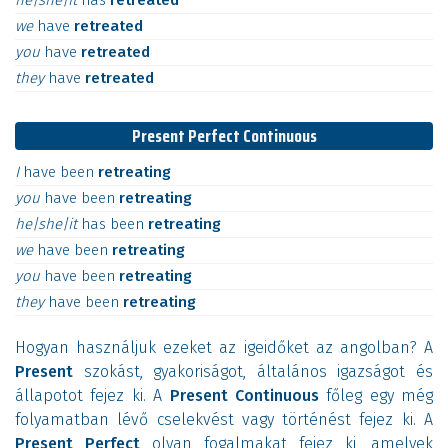
he|she|it
has
retreated
we
have
retreated
you
have
retreated
they
have
retreated
Present Perfect Continuous
I
have
been
retreating
you
have
been
retreating
he|she|it
has
been
retreating
we
have
been
retreating
you
have
been
retreating
they
have
been
retreating
Hogyan használjuk ezeket az igeidőket az angolban? A
Present
szokást, gyakoriságot, általános igazságot és
állapotot fejez ki. A
Present Continuous
főleg egy még
folyamatban lévő cselekvést vagy történést fejez ki. A
Present Perfect
olyan fogalmakat fejez ki, amelyek