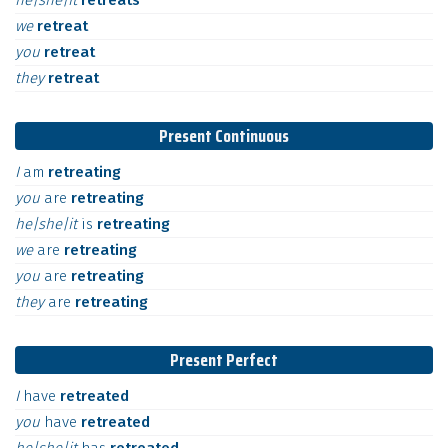
he|she|it
retreats
we
retreat
you
retreat
they
retreat
Present Continuous
I
am
retreating
you
are
retreating
he|she|it
is
retreating
we
are
retreating
you
are
retreating
they
are
retreating
Present Perfect
I
have
retreated
you
have
retreated