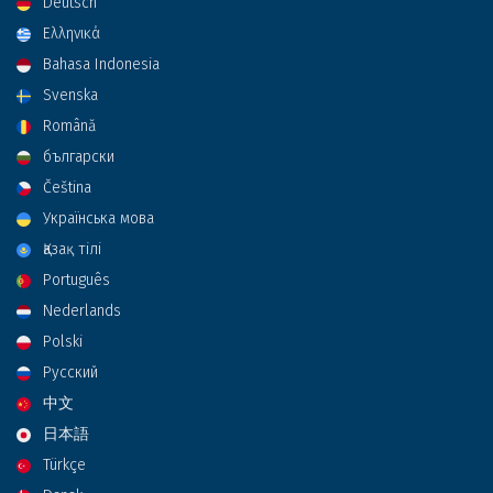
Deutsch
Ελληνικά
Bahasa Indonesia
Svenska
Română
български
Čeština
Українська мова
Қазақ тілі
Português
Nederlands
Polski
Русский
中文
日本語
Türkçe