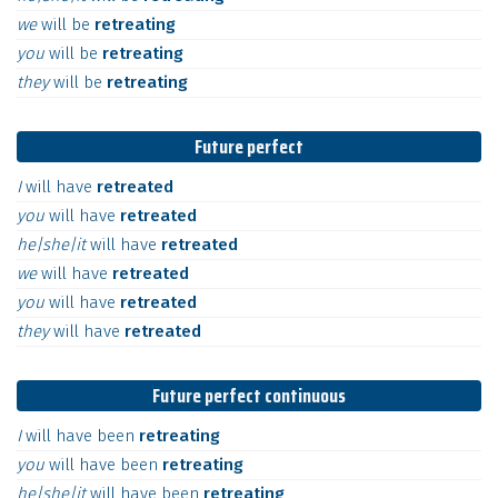
we
will
be
retreating
you
will
be
retreating
they
will
be
retreating
Future perfect
I
will
have
retreated
you
will
have
retreated
he|she|it
will
have
retreated
we
will
have
retreated
you
will
have
retreated
they
will
have
retreated
Future perfect continuous
I
will
have
been
retreating
you
will
have
been
retreating
he|she|it
will
have
been
retreating