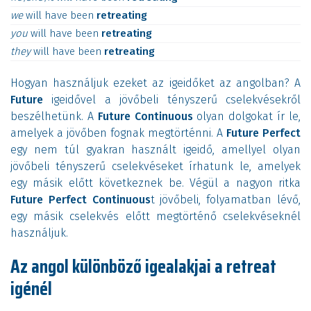
we
will
have
been
retreating
you
will
have
been
retreating
they
will
have
been
retreating
Hogyan használjuk ezeket az igeidőket az angolban? A
Future
igeidővel a jövőbeli tényszerű cselekvésekről
beszélhetünk. A
Future Continuous
olyan dolgokat ír le,
amelyek a jövőben fognak megtörténni. A
Future Perfect
egy nem túl gyakran használt igeidő, amellyel olyan
jövőbeli tényszerű cselekvéseket írhatunk le, amelyek
egy másik előtt következnek be. Végül a nagyon ritka
Future Perfect Continuous
t jövőbeli, folyamatban lévő,
egy másik cselekvés előtt megtörténő cselekvéseknél
használjuk.
Az angol különböző igealakjai a retreat
igénél