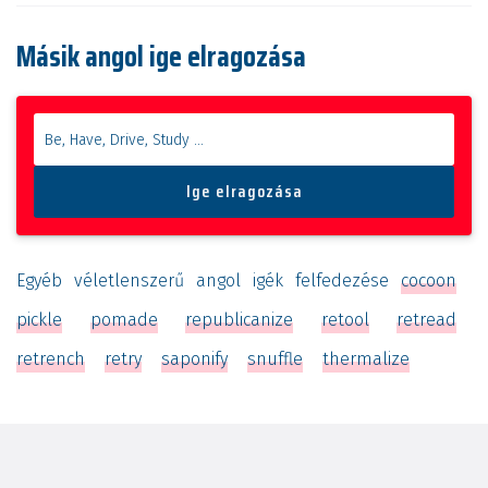
Másik angol ige elragozása
Egyéb véletlenszerű angol igék felfedezése
cocoon
pickle
pomade
republicanize
retool
retread
retrench
retry
saponify
snuffle
thermalize