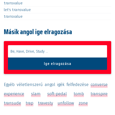
transvalue
let's
transvalue
transvalue
Másik angol ige elragozása
Egyéb véletlenszerű angol igék felfedezése
converse
experience
slam
soft-pedal
tomb
transpire
transude
trap
travesty
unfollow
zone