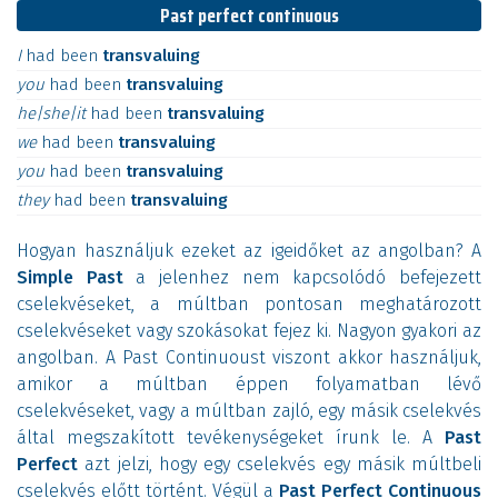
Past perfect continuous
I
had
been
transvaluing
you
had
been
transvaluing
he|she|it
had
been
transvaluing
we
had
been
transvaluing
you
had
been
transvaluing
they
had
been
transvaluing
Hogyan használjuk ezeket az igeidőket az angolban? A
Simple Past
a jelenhez nem kapcsolódó befejezett
cselekvéseket, a múltban pontosan meghatározott
cselekvéseket vagy szokásokat fejez ki. Nagyon gyakori az
angolban. A Past Continuoust viszont akkor használjuk,
amikor a múltban éppen folyamatban lévő
cselekvéseket, vagy a múltban zajló, egy másik cselekvés
által megszakított tevékenységeket írunk le. A
Past
Perfect
azt jelzi, hogy egy cselekvés egy másik múltbeli
cselekvés előtt történt. Végül a
Past Perfect Continuous