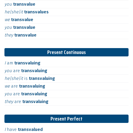
you
transvalue
he|she|it
transvalues
we
transvalue
you
transvalue
they
transvalue
Present Continuous
I
am
transvaluing
you
are
transvaluing
he|she|it
is
transvaluing
we
are
transvaluing
you
are
transvaluing
they
are
transvaluing
Present Perfect
I
have
transvalued