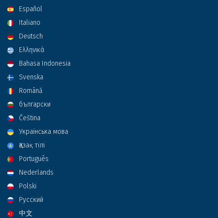
Español
Italiano
Deutsch
Ελληνικά
Bahasa Indonesia
Svenska
Română
български
Čeština
Українська мова
Қазақ тілі
Português
Nederlands
Polski
Русский
中文