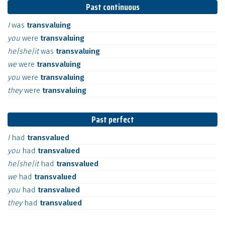
Past continuous
I
was
transvaluing
you
were
transvaluing
he|she|it
was
transvaluing
we
were
transvaluing
you
were
transvaluing
they
were
transvaluing
Past perfect
I
had
transvalued
you
had
transvalued
he|she|it
had
transvalued
we
had
transvalued
you
had
transvalued
they
had
transvalued