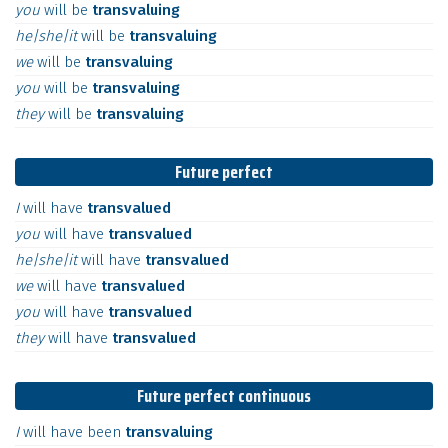
you
will
be
transvaluing
he|she|it
will
be
transvaluing
we
will
be
transvaluing
you
will
be
transvaluing
they
will
be
transvaluing
Future perfect
I
will
have
transvalued
you
will
have
transvalued
he|she|it
will
have
transvalued
we
will
have
transvalued
you
will
have
transvalued
they
will
have
transvalued
Future perfect continuous
I
will
have
been
transvaluing