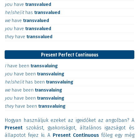
you
have
transvalued
he|she|it
has
transvalued
we
have
transvalued
you
have
transvalued
they
have
transvalued
Present Perfect Continuous
I
have
been
transvaluing
you
have
been
transvaluing
he|she|it
has
been
transvaluing
we
have
been
transvaluing
you
have
been
transvaluing
they
have
been
transvaluing
Hogyan használjuk ezeket az igeidőket az angolban? A
Present
szokást, gyakoriságot, általános igazságot és
állapotot fejez ki. A
Present Continuous
főleg egy még