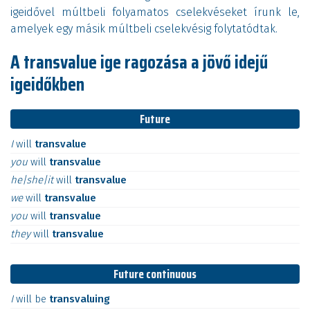
igeidővel múltbeli folyamatos cselekvéseket írunk le,
amelyek egy másik múltbeli cselekvésig folytatódtak.
A transvalue ige ragozása a jövő idejű
igeidőkben
Future
I
will
transvalue
you
will
transvalue
he|she|it
will
transvalue
we
will
transvalue
you
will
transvalue
they
will
transvalue
Future continuous
I
will
be
transvaluing