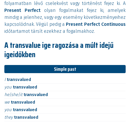
folyamatban lévő cselekvést vagy történést fejez ki. A
Present Perfect
olyan fogalmakat fejez ki, amelyek
mindig a jelenhez, vagy egy esemény következményeihez
kapcsolódnak. Végül pedig a
Present Perfect Continuous
időtartamot társít ezekhez a fogalmakhoz.
A transvalue ige ragozása a múlt idejű
igeidőkben
Simple past
I
transvalued
you
transvalued
he|she|it
transvalued
we
transvalued
you
transvalued
they
transvalued