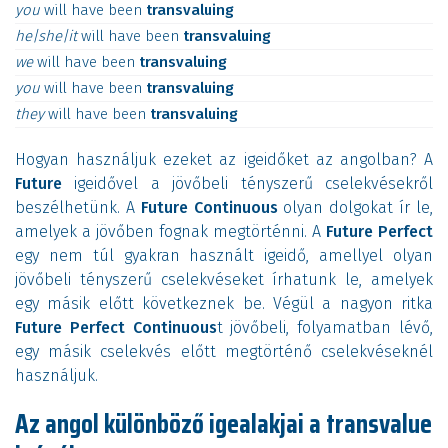
you
will
have
been
transvaluing
he|she|it
will
have
been
transvaluing
we
will
have
been
transvaluing
you
will
have
been
transvaluing
they
will
have
been
transvaluing
Hogyan használjuk ezeket az igeidőket az angolban? A
Future
igeidővel a jövőbeli tényszerű cselekvésekről
beszélhetünk. A
Future Continuous
olyan dolgokat ír le,
amelyek a jövőben fognak megtörténni. A
Future Perfect
egy nem túl gyakran használt igeidő, amellyel olyan
jövőbeli tényszerű cselekvéseket írhatunk le, amelyek
egy másik előtt következnek be. Végül a nagyon ritka
Future Perfect Continuous
t jövőbeli, folyamatban lévő,
egy másik cselekvés előtt megtörténő cselekvéseknél
használjuk.
Az angol különböző igealakjai a transvalue