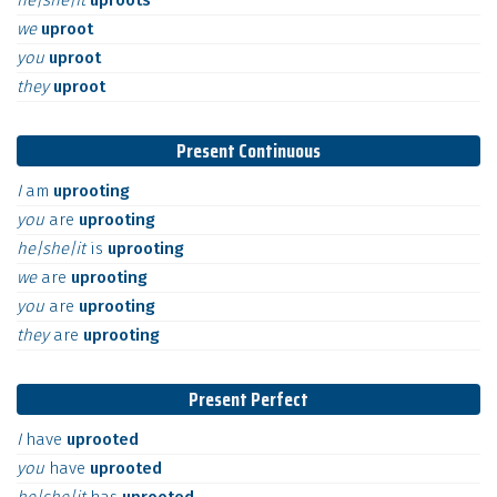
he|she|it
uproots
we
uproot
you
uproot
they
uproot
Present Continuous
I
am
uprooting
you
are
uprooting
he|she|it
is
uprooting
we
are
uprooting
you
are
uprooting
they
are
uprooting
Present Perfect
I
have
uprooted
you
have
uprooted