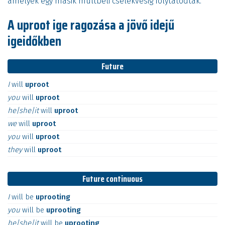
amelyek egy másik múltbeli cselekvésig folytatódtak.
A uproot ige ragozása a jövő idejű
igeidőkben
Future
I
will
uproot
you
will
uproot
he|she|it
will
uproot
we
will
uproot
you
will
uproot
they
will
uproot
Future continuous
I
will
be
uprooting
you
will
be
uprooting
he|she|it
will
be
uprooting