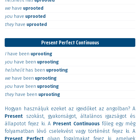
he|she|it
has
uprooted
we
have
uprooted
you
have
uprooted
they
have
uprooted
Present Perfect Continuous
I
have
been
uprooting
you
have
been
uprooting
he|she|it
has
been
uprooting
we
have
been
uprooting
you
have
been
uprooting
they
have
been
uprooting
Hogyan használjuk ezeket az igeidőket az angolban? A
Present
szokást, gyakoriságot, általános igazságot és
állapotot fejez ki. A
Present Continuous
főleg egy még
folyamatban lévő cselekvést vagy történést fejez ki. A
Present Perfect
olyan fogalmakat fejez ki, amelyek