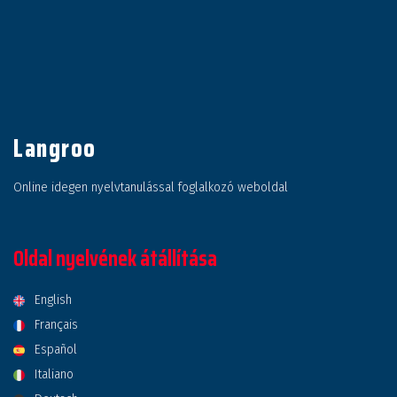
Langroo
Online idegen nyelvtanulással foglalkozó weboldal
Oldal nyelvének átállítása
English
Français
Español
Italiano