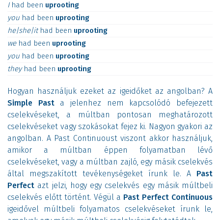
I
had
been
uprooting
you
had
been
uprooting
he|she|it
had
been
uprooting
we
had
been
uprooting
you
had
been
uprooting
they
had
been
uprooting
Hogyan használjuk ezeket az igeidőket az angolban? A
Simple Past
a jelenhez nem kapcsolódó befejezett
cselekvéseket, a múltban pontosan meghatározott
cselekvéseket vagy szokásokat fejez ki. Nagyon gyakori az
angolban. A Past Continuoust viszont akkor használjuk,
amikor a múltban éppen folyamatban lévő
cselekvéseket, vagy a múltban zajló, egy másik cselekvés
által megszakított tevékenységeket írunk le. A
Past
Perfect
azt jelzi, hogy egy cselekvés egy másik múltbeli
cselekvés előtt történt. Végül a
Past Perfect Continuous
igeidővel múltbeli folyamatos cselekvéseket írunk le,