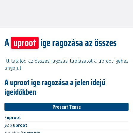
A
uproot
ige ragozása az összes
Itt találod az összes ragozási táblázatot a uproot igéhez
angolul
A uproot ige ragozása a jelen idejű
igeidőkben
Present Tense
I
uproot
you
uproot