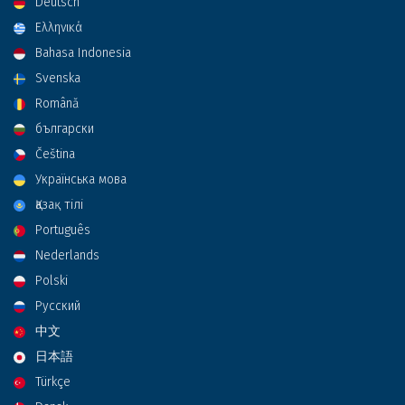
Deutsch
Ελληνικά
Bahasa Indonesia
Svenska
Română
български
Čeština
Українська мова
Қазақ тілі
Português
Nederlands
Polski
Русский
中文
日本語
Türkçe