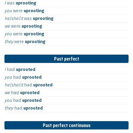
I
was
uprooting
you
were
uprooting
he|she|it
was
uprooting
we
were
uprooting
you
were
uprooting
they
were
uprooting
Past perfect
I
had
uprooted
you
had
uprooted
he|she|it
had
uprooted
we
had
uprooted
you
had
uprooted
they
had
uprooted
Past perfect continuous