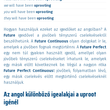
we
will
have
been
uprooting
you
will
have
been
uprooting
they
will
have
been
uprooting
Hogyan használjuk ezeket az igeidőket az angolban? A
Future
igeidővel a jövőbeli tényszerű cselekvésekről
beszélhetünk. A
Future Continuous
olyan dolgokat ír le,
amelyek a jövőben fognak megtörténni. A
Future Perfect
egy nem túl gyakran használt igeidő, amellyel olyan
jövőbeli tényszerű cselekvéseket írhatunk le, amelyek
egy másik előtt következnek be. Végül a nagyon ritka
Future Perfect Continuous
t jövőbeli, folyamatban lévő,
egy másik cselekvés előtt megtörténő cselekvéseknél
használjuk.
Az angol különböző igealakjai a uproot
igénél