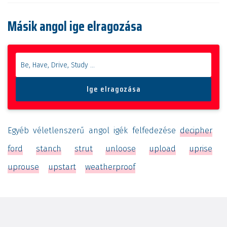
Másik angol ige elragozása
Egyéb véletlenszerű angol igék felfedezése
decipher
ford
stanch
strut
unloose
upload
uprise
uprouse
upstart
weatherproof