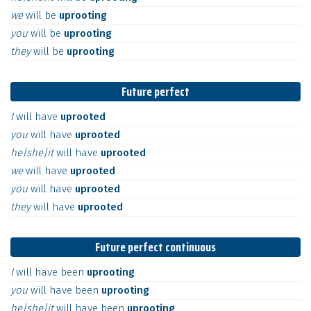
we
will
be
uprooting
you
will
be
uprooting
they
will
be
uprooting
Future perfect
I
will
have
uprooted
you
will
have
uprooted
he|she|it
will
have
uprooted
we
will
have
uprooted
you
will
have
uprooted
they
will
have
uprooted
Future perfect continuous
I
will
have
been
uprooting
you
will
have
been
uprooting
he|she|it
will
have
been
uprooting