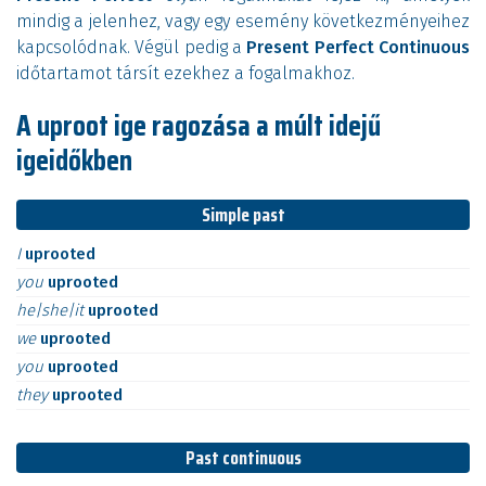
mindig a jelenhez, vagy egy esemény következményeihez
kapcsolódnak. Végül pedig a
Present Perfect Continuous
időtartamot társít ezekhez a fogalmakhoz.
A uproot ige ragozása a múlt idejű
igeidőkben
Simple past
I
uprooted
you
uprooted
he|she|it
uprooted
we
uprooted
you
uprooted
they
uprooted
Past continuous