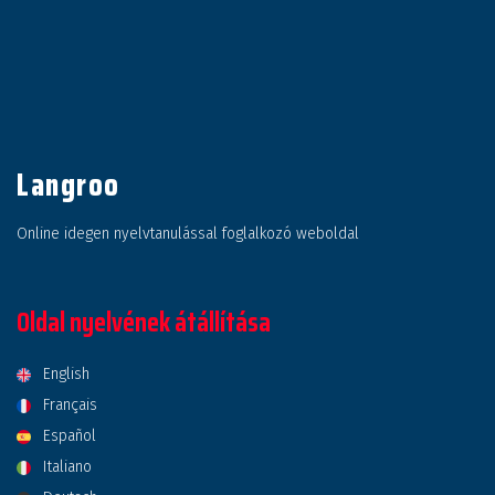
Langroo
Online idegen nyelvtanulással foglalkozó weboldal
Oldal nyelvének átállítása
English
Français
Español
Italiano