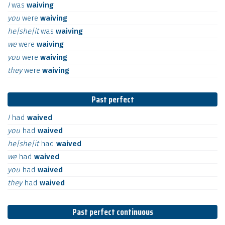
I
was
waiving
you
were
waiving
he|she|it
was
waiving
we
were
waiving
you
were
waiving
they
were
waiving
Past perfect
I
had
waived
you
had
waived
he|she|it
had
waived
we
had
waived
you
had
waived
they
had
waived
Past perfect continuous