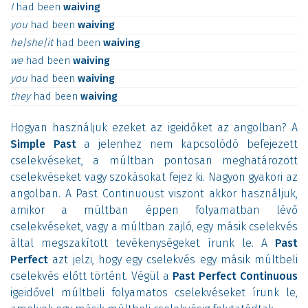
I
had
been
waiving
you
had
been
waiving
he|she|it
had
been
waiving
we
had
been
waiving
you
had
been
waiving
they
had
been
waiving
Hogyan használjuk ezeket az igeidőket az angolban? A
Simple Past
a jelenhez nem kapcsolódó befejezett
cselekvéseket, a múltban pontosan meghatározott
cselekvéseket vagy szokásokat fejez ki. Nagyon gyakori az
angolban. A Past Continuoust viszont akkor használjuk,
amikor a múltban éppen folyamatban lévő
cselekvéseket, vagy a múltban zajló, egy másik cselekvés
által megszakított tevékenységeket írunk le. A
Past
Perfect
azt jelzi, hogy egy cselekvés egy másik múltbeli
cselekvés előtt történt. Végül a
Past Perfect Continuous
igeidővel múltbeli folyamatos cselekvéseket írunk le,