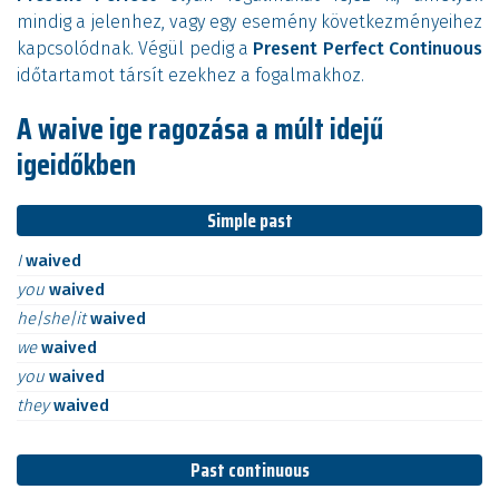
mindig a jelenhez, vagy egy esemény következményeihez
kapcsolódnak. Végül pedig a
Present Perfect Continuous
időtartamot társít ezekhez a fogalmakhoz.
A waive ige ragozása a múlt idejű
igeidőkben
Simple past
I
waived
you
waived
he|she|it
waived
we
waived
you
waived
they
waived
Past continuous