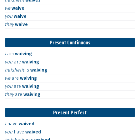
he|she|it
waives
we
waive
you
waive
they
waive
Present Continuous
I
am
waiving
you
are
waiving
he|she|it
is
waiving
we
are
waiving
you
are
waiving
they
are
waiving
Present Perfect
I
have
waived
you
have
waived