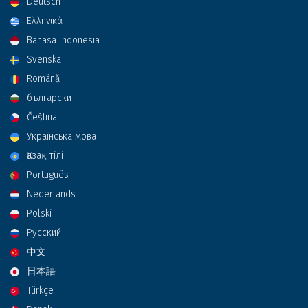
Deutsch
Ελληνικά
Bahasa Indonesia
Svenska
Română
български
Čeština
Українська мова
Қазақ тілі
Português
Nederlands
Polski
Русский
中文
日本語
Türkçe