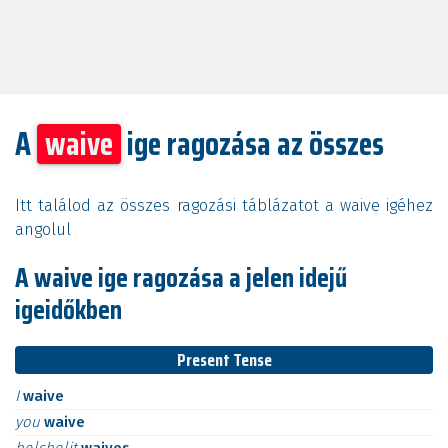
A
waive
ige ragozása az összes
Itt találod az összes ragozási táblázatot a waive igéhez
angolul
A waive ige ragozása a jelen idejű
igeidőkben
Present Tense
I
waive
you
waive