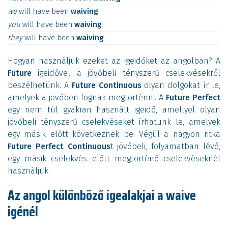
we
will
have
been
waiving
you
will
have
been
waiving
they
will
have
been
waiving
Hogyan használjuk ezeket az igeidőket az angolban? A
Future
igeidővel a jövőbeli tényszerű cselekvésekről
beszélhetünk. A
Future Continuous
olyan dolgokat ír le,
amelyek a jövőben fognak megtörténni. A
Future Perfect
egy nem túl gyakran használt igeidő, amellyel olyan
jövőbeli tényszerű cselekvéseket írhatunk le, amelyek
egy másik előtt következnek be. Végül a nagyon ritka
Future Perfect Continuous
t jövőbeli, folyamatban lévő,
egy másik cselekvés előtt megtörténő cselekvéseknél
használjuk.
Az angol különböző igealakjai a waive
igénél