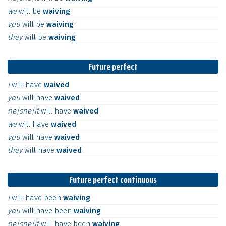
we
will
be
waiving
you
will
be
waiving
they
will
be
waiving
Future perfect
I
will
have
waived
you
will
have
waived
he|she|it
will
have
waived
we
will
have
waived
you
will
have
waived
they
will
have
waived
Future perfect continuous
I
will
have
been
waiving
you
will
have
been
waiving
he|she|it
will
have
been
waiving