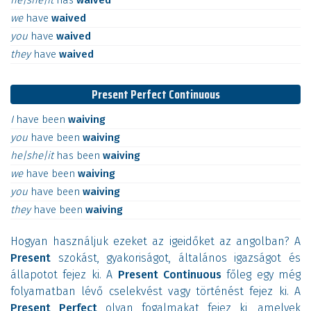
he|she|it
has
waived
we
have
waived
you
have
waived
they
have
waived
Present Perfect Continuous
I
have
been
waiving
you
have
been
waiving
he|she|it
has
been
waiving
we
have
been
waiving
you
have
been
waiving
they
have
been
waiving
Hogyan használjuk ezeket az igeidőket az angolban? A
Present
szokást, gyakoriságot, általános igazságot és
állapotot fejez ki. A
Present Continuous
főleg egy még
folyamatban lévő cselekvést vagy történést fejez ki. A
Present Perfect
olyan fogalmakat fejez ki, amelyek