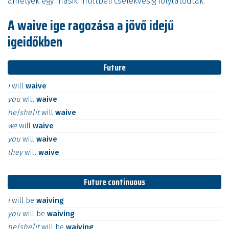
amelyek egy másik múltbeli cselekvésig folytatódtak.
A waive ige ragozása a jövő idejű
igeidőkben
Future
I
will
waive
you
will
waive
he|she|it
will
waive
we
will
waive
you
will
waive
they
will
waive
Future continuous
I
will
be
waiving
you
will
be
waiving
he|she|it
will
be
waiving