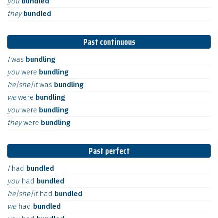
you
bundled
they
bundled
Past continuous
I
was
bundling
you
were
bundling
he|she|it
was
bundling
we
were
bundling
you
were
bundling
they
were
bundling
Past perfect
I
had
bundled
you
had
bundled
he|she|it
had
bundled
we
had
bundled