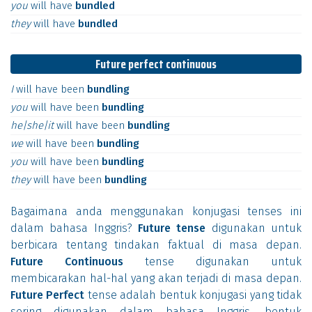
you
will
have
bundled
they
will
have
bundled
Future perfect continuous
I
will
have
been
bundling
you
will
have
been
bundling
he|she|it
will
have
been
bundling
we
will
have
been
bundling
you
will
have
been
bundling
they
will
have
been
bundling
Bagaimana anda menggunakan konjugasi tenses ini
dalam bahasa Inggris?
Future tense
digunakan untuk
berbicara tentang tindakan faktual di masa depan.
Future Continuous
tense digunakan untuk
membicarakan hal-hal yang akan terjadi di masa depan.
Future Perfect
tense adalah bentuk konjugasi yang tidak
sering digunakan dalam bahasa Inggris, bentuk