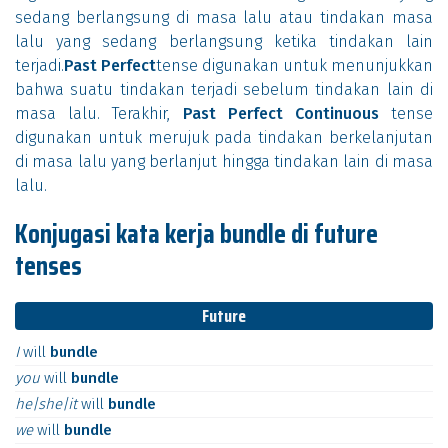
sedang berlangsung di masa lalu atau tindakan masa
lalu yang sedang berlangsung ketika tindakan lain
terjadi.
Past Perfect
tense digunakan untuk menunjukkan
bahwa suatu tindakan terjadi sebelum tindakan lain di
masa lalu. Terakhir,
Past Perfect Continuous
tense
digunakan untuk merujuk pada tindakan berkelanjutan
di masa lalu yang berlanjut hingga tindakan lain di masa
lalu.
Konjugasi kata kerja bundle di future
tenses
Future
I
will
bundle
you
will
bundle
he|she|it
will
bundle
we
will
bundle