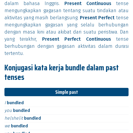
dalam bahasa Inggris.
Present Continuous
tense
mengungkapkan gagasan tentang suatu tindakan atau
aktivitas yang masih berlangsung.
Present Perfect
tense
mengungkapkan gagasan yang selalu berhubungan
dengan masa kini atau akibat dari suatu peristiwa. Dan
yang terakhir,
Present Perfect Continuous
tense
berhubungan dengan gagasan aktivitas dalam durasi
tertentu.
Konjugasi kata kerja bundle dalam past
tenses
Simple past
I
bundled
you
bundled
he|she|it
bundled
we
bundled