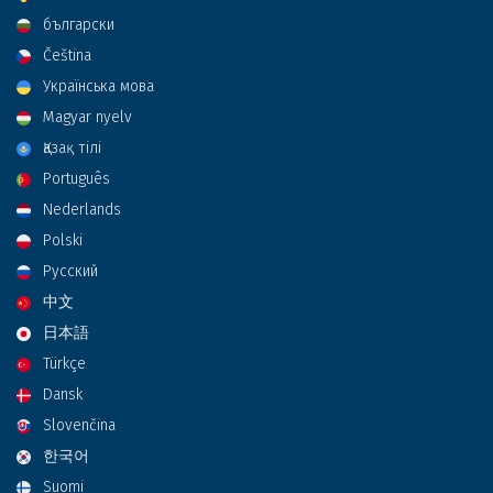
български
Čeština
Українська мова
Magyar nyelv
Қазақ тілі
Português
Nederlands
Polski
Русский
中文
日本語
Türkçe
Dansk
Slovenčina
한국어
Suomi