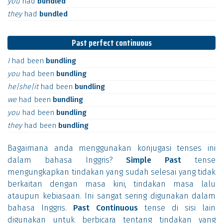
you
had
bundled
they
had
bundled
Past perfect continuous
I
had
been
bundling
you
had
been
bundling
he|she|it
had
been
bundling
we
had
been
bundling
you
had
been
bundling
they
had
been
bundling
Bagaimana anda menggunakan konjugasi tenses ini
dalam bahasa Inggris?
Simple Past
tense
mengungkapkan tindakan yang sudah selesai yang tidak
berkaitan dengan masa kini, tindakan masa lalu
ataupun kebiasaan. Ini sangat sering digunakan dalam
bahasa Inggris.
Past Continuous
tense di sisi lain
digunakan untuk berbicara tentang tindakan yang