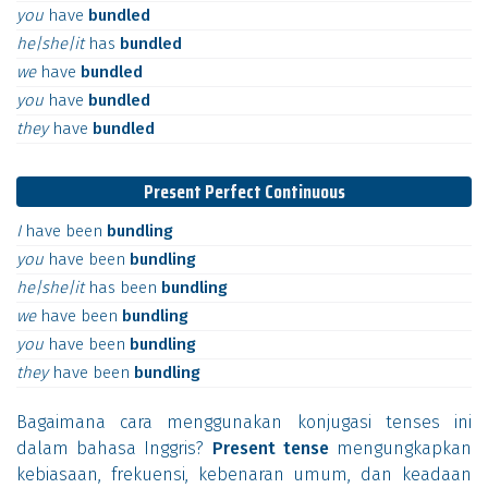
you
have
bundled
he|she|it
has
bundled
we
have
bundled
you
have
bundled
they
have
bundled
Present Perfect Continuous
I
have
been
bundling
you
have
been
bundling
he|she|it
has
been
bundling
we
have
been
bundling
you
have
been
bundling
they
have
been
bundling
Bagaimana cara menggunakan konjugasi tenses ini
dalam bahasa Inggris?
Present tense
mengungkapkan
kebiasaan, frekuensi, kebenaran umum, dan keadaan