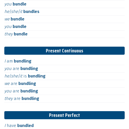
you
bundle
he|she|it
bundles
we
bundle
you
bundle
they
bundle
Present Continuous
I
am
bundling
you
are
bundling
he|she|it
is
bundling
we
are
bundling
you
are
bundling
they
are
bundling
Present Perfect
I
have
bundled