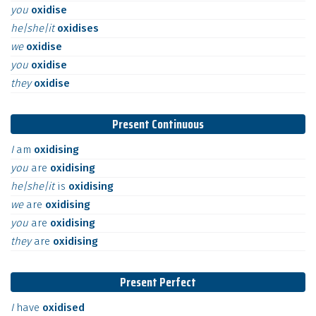
you
oxidise
he|she|it
oxidises
we
oxidise
you
oxidise
they
oxidise
Present Continuous
I
am
oxidising
you
are
oxidising
he|she|it
is
oxidising
we
are
oxidising
you
are
oxidising
they
are
oxidising
Present Perfect
I
have
oxidised