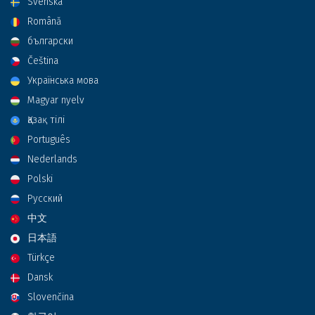
Svenska
Română
български
Čeština
Українська мова
Magyar nyelv
Қазақ тілі
Português
Nederlands
Polski
Русский
中文
日本語
Türkçe
Dansk
Slovenčina