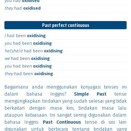
you
had
oxidised
they
had
oxidised
Past perfect continuous
I
had
been
oxidising
you
had
been
oxidising
he|she|it
had
been
oxidising
we
had
been
oxidising
you
had
been
oxidising
they
had
been
oxidising
Bagaimana anda menggunakan konjugasi tenses ini
dalam bahasa Inggris?
Simple Past
tense
mengungkapkan tindakan yang sudah selesai yang tidak
berkaitan dengan masa kini, tindakan masa lalu
ataupun kebiasaan. Ini sangat sering digunakan dalam
bahasa Inggris.
Past Continuous
tense di sisi lain
digunakan untuk berbicara tentang tindakan yang