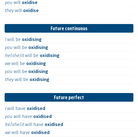
you
will
oxidise
they
will
oxidise
Future continuous
I
will
be
oxidising
you
will
be
oxidising
he|she|it
will
be
oxidising
we
will
be
oxidising
you
will
be
oxidising
they
will
be
oxidising
Future perfect
I
will
have
oxidised
you
will
have
oxidised
he|she|it
will
have
oxidised
we
will
have
oxidised