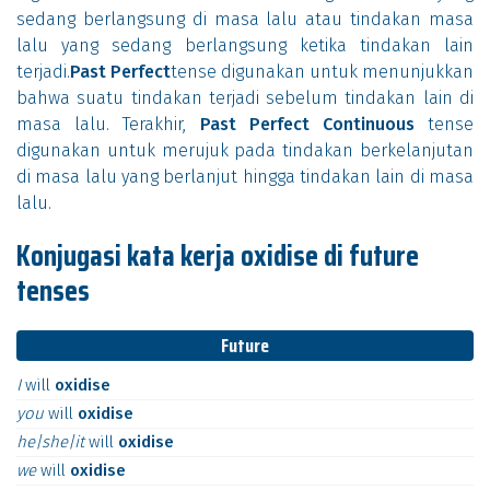
sedang berlangsung di masa lalu atau tindakan masa
lalu yang sedang berlangsung ketika tindakan lain
terjadi.
Past Perfect
tense digunakan untuk menunjukkan
bahwa suatu tindakan terjadi sebelum tindakan lain di
masa lalu. Terakhir,
Past Perfect Continuous
tense
digunakan untuk merujuk pada tindakan berkelanjutan
di masa lalu yang berlanjut hingga tindakan lain di masa
lalu.
Konjugasi kata kerja oxidise di future
tenses
Future
I
will
oxidise
you
will
oxidise
he|she|it
will
oxidise
we
will
oxidise