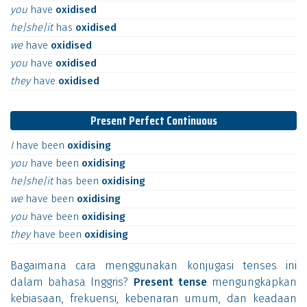
you
have
oxidised
he|she|it
has
oxidised
we
have
oxidised
you
have
oxidised
they
have
oxidised
Present Perfect Continuous
I
have
been
oxidising
you
have
been
oxidising
he|she|it
has
been
oxidising
we
have
been
oxidising
you
have
been
oxidising
they
have
been
oxidising
Bagaimana cara menggunakan konjugasi tenses ini
dalam bahasa Inggris?
Present tense
mengungkapkan
kebiasaan, frekuensi, kebenaran umum, dan keadaan