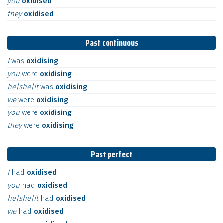
you
oxidised
they
oxidised
Past continuous
I
was
oxidising
you
were
oxidising
he|she|it
was
oxidising
we
were
oxidising
you
were
oxidising
they
were
oxidising
Past perfect
I
had
oxidised
you
had
oxidised
he|she|it
had
oxidised
we
had
oxidised