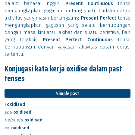
dalam bahasa Inggris.
Present Continuous
tense
mengungkapkan gagasan tentang suatu tindakan atau
aktivitas yang masih berlangsung.
Present Perfect
tense
mengungkapkan gagasan yang selalu berhubungan
dengan masa kini atau akibat dari suatu peristiwa. Dan
yang terakhir,
Present Perfect Continuous
tense
berhubungan dengan gagasan aktivitas dalam durasi
tertentu.
Konjugasi kata kerja oxidise dalam past
tenses
Simple past
I
oxidised
you
oxidised
he|she|it
oxidised
we
oxidised