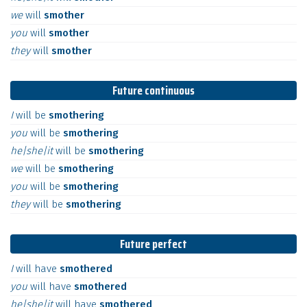
we
will
smother
you
will
smother
they
will
smother
Future continuous
I
will
be
smothering
you
will
be
smothering
he|she|it
will
be
smothering
we
will
be
smothering
you
will
be
smothering
they
will
be
smothering
Future perfect
I
will
have
smothered
you
will
have
smothered
he|she|it
will
have
smothered