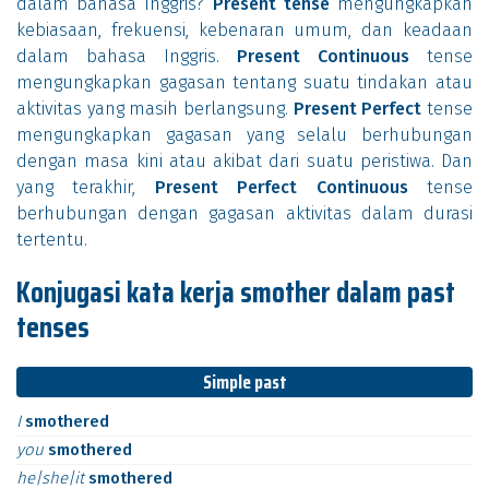
dalam bahasa Inggris?
Present tense
mengungkapkan
kebiasaan, frekuensi, kebenaran umum, dan keadaan
dalam bahasa Inggris.
Present Continuous
tense
mengungkapkan gagasan tentang suatu tindakan atau
aktivitas yang masih berlangsung.
Present Perfect
tense
mengungkapkan gagasan yang selalu berhubungan
dengan masa kini atau akibat dari suatu peristiwa. Dan
yang terakhir,
Present Perfect Continuous
tense
berhubungan dengan gagasan aktivitas dalam durasi
tertentu.
Konjugasi kata kerja smother dalam past
tenses
Simple past
I
smothered
you
smothered
he|she|it
smothered