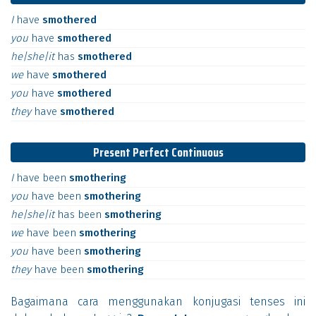
I
have
smothered
you
have
smothered
he|she|it
has
smothered
we
have
smothered
you
have
smothered
they
have
smothered
Present Perfect Continuous
I
have
been
smothering
you
have
been
smothering
he|she|it
has
been
smothering
we
have
been
smothering
you
have
been
smothering
they
have
been
smothering
Bagaimana cara menggunakan konjugasi tenses ini