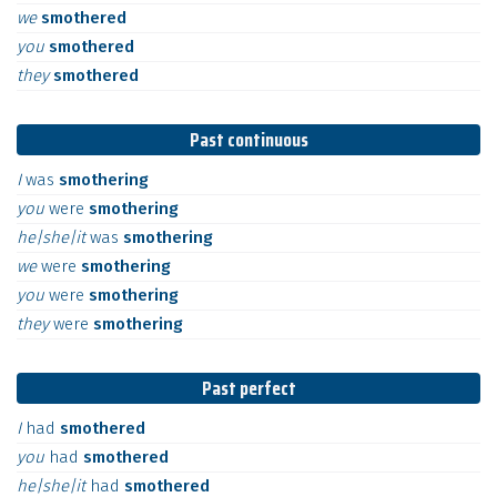
we
smothered
you
smothered
they
smothered
Past continuous
I
was
smothering
you
were
smothering
he|she|it
was
smothering
we
were
smothering
you
were
smothering
they
were
smothering
Past perfect
I
had
smothered
you
had
smothered
he|she|it
had
smothered