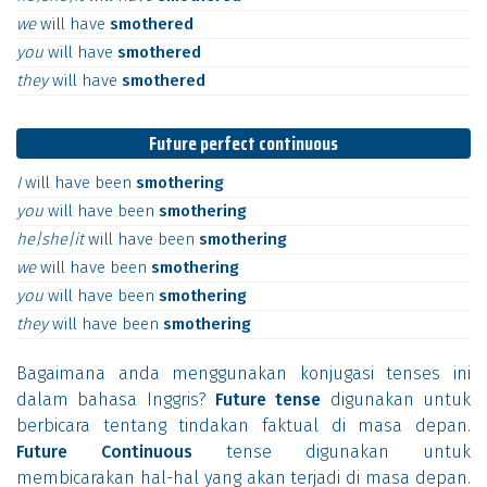
we
will
have
smothered
you
will
have
smothered
they
will
have
smothered
Future perfect continuous
I
will
have
been
smothering
you
will
have
been
smothering
he|she|it
will
have
been
smothering
we
will
have
been
smothering
you
will
have
been
smothering
they
will
have
been
smothering
Bagaimana anda menggunakan konjugasi tenses ini
dalam bahasa Inggris?
Future tense
digunakan untuk
berbicara tentang tindakan faktual di masa depan.
Future Continuous
tense digunakan untuk
membicarakan hal-hal yang akan terjadi di masa depan.