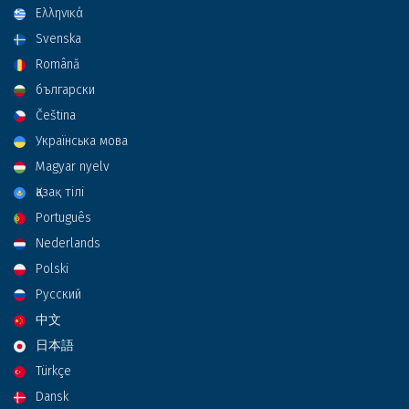
Ελληνικά
Svenska
Română
български
Čeština
Українська мова
Magyar nyelv
Қазақ тілі
Português
Nederlands
Polski
Русский
中文
日本語
Türkçe
Dansk