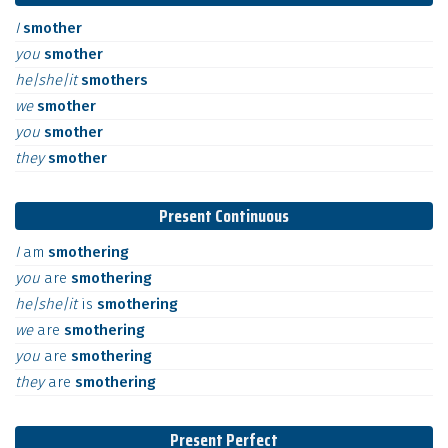
I
smother
you
smother
he|she|it
smothers
we
smother
you
smother
they
smother
Present Continuous
I
am
smothering
you
are
smothering
he|she|it
is
smothering
we
are
smothering
you
are
smothering
they
are
smothering
Present Perfect