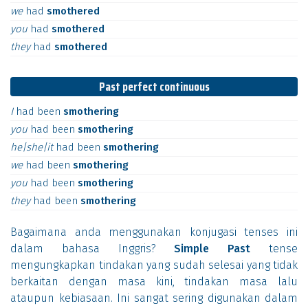
we
had
smothered
you
had
smothered
they
had
smothered
Past perfect continuous
I
had
been
smothering
you
had
been
smothering
he|she|it
had
been
smothering
we
had
been
smothering
you
had
been
smothering
they
had
been
smothering
Bagaimana anda menggunakan konjugasi tenses ini
dalam bahasa Inggris?
Simple Past
tense
mengungkapkan tindakan yang sudah selesai yang tidak
berkaitan dengan masa kini, tindakan masa lalu
ataupun kebiasaan. Ini sangat sering digunakan dalam