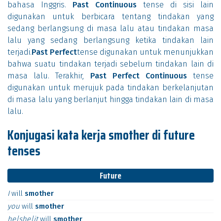
bahasa Inggris.
Past Continuous
tense di sisi lain
digunakan untuk berbicara tentang tindakan yang
sedang berlangsung di masa lalu atau tindakan masa
lalu yang sedang berlangsung ketika tindakan lain
terjadi.
Past Perfect
tense digunakan untuk menunjukkan
bahwa suatu tindakan terjadi sebelum tindakan lain di
masa lalu. Terakhir,
Past Perfect Continuous
tense
digunakan untuk merujuk pada tindakan berkelanjutan
di masa lalu yang berlanjut hingga tindakan lain di masa
lalu.
Konjugasi kata kerja smother di future
tenses
Future
I
will
smother
you
will
smother
he|she|it
will
smother