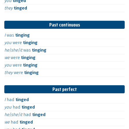
you
tinged
they
tinged
Past continuous
I
was
tinging
you
were
tinging
he|she|it
was
tinging
we
were
tinging
you
were
tinging
they
were
tinging
Past perfect
I
had
tinged
you
had
tinged
he|she|it
had
tinged
we
had
tinged