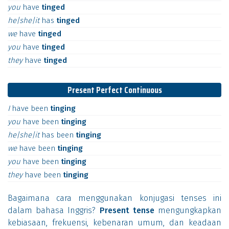
you
have
tinged
he|she|it
has
tinged
we
have
tinged
you
have
tinged
they
have
tinged
Present Perfect Continuous
I
have
been
tinging
you
have
been
tinging
he|she|it
has
been
tinging
we
have
been
tinging
you
have
been
tinging
they
have
been
tinging
Bagaimana cara menggunakan konjugasi tenses ini
dalam bahasa Inggris?
Present tense
mengungkapkan
kebiasaan, frekuensi, kebenaran umum, dan keadaan