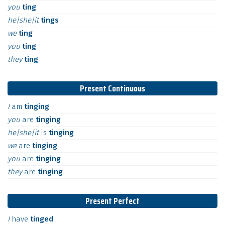
you
ting
he|she|it
tings
we
ting
you
ting
they
ting
Present Continuous
I
am
tinging
you
are
tinging
he|she|it
is
tinging
we
are
tinging
you
are
tinging
they
are
tinging
Present Perfect
I
have
tinged