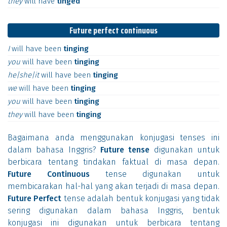
they
will
have
tinged
Future perfect continuous
I
will
have
been
tinging
you
will
have
been
tinging
he|she|it
will
have
been
tinging
we
will
have
been
tinging
you
will
have
been
tinging
they
will
have
been
tinging
Bagaimana anda menggunakan konjugasi tenses ini
dalam bahasa Inggris?
Future tense
digunakan untuk
berbicara tentang tindakan faktual di masa depan.
Future Continuous
tense digunakan untuk
membicarakan hal-hal yang akan terjadi di masa depan.
Future Perfect
tense adalah bentuk konjugasi yang tidak
sering digunakan dalam bahasa Inggris, bentuk
konjugasi ini digunakan untuk berbicara tentang