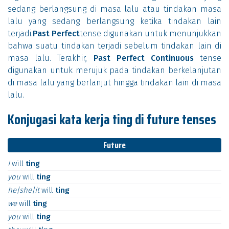
sedang berlangsung di masa lalu atau tindakan masa
lalu yang sedang berlangsung ketika tindakan lain
terjadi.
Past Perfect
tense digunakan untuk menunjukkan
bahwa suatu tindakan terjadi sebelum tindakan lain di
masa lalu. Terakhir,
Past Perfect Continuous
tense
digunakan untuk merujuk pada tindakan berkelanjutan
di masa lalu yang berlanjut hingga tindakan lain di masa
lalu.
Konjugasi kata kerja ting di future tenses
Future
I
will
ting
you
will
ting
he|she|it
will
ting
we
will
ting
you
will
ting