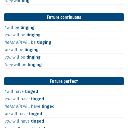
they
will
ting
Future continuous
I
will
be
tinging
you
will
be
tinging
he|she|it
will
be
tinging
we
will
be
tinging
you
will
be
tinging
they
will
be
tinging
Future perfect
I
will
have
tinged
you
will
have
tinged
he|she|it
will
have
tinged
we
will
have
tinged
you
will
have
tinged