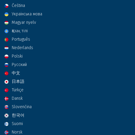
Čeština
Українська мова
Magyar nyelv
Қазақ тілі
Português
Nederlands
Polski
Русский
中文
日本語
Türkçe
Dansk
Slovenčina
한국어
Suomi
Norsk