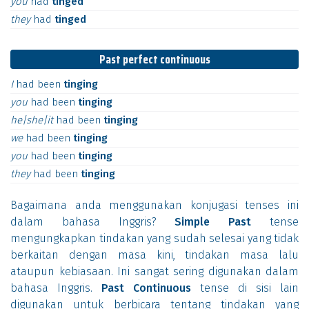
you
had
tinged
they
had
tinged
Past perfect continuous
I
had
been
tinging
you
had
been
tinging
he|she|it
had
been
tinging
we
had
been
tinging
you
had
been
tinging
they
had
been
tinging
Bagaimana anda menggunakan konjugasi tenses ini
dalam bahasa Inggris?
Simple Past
tense
mengungkapkan tindakan yang sudah selesai yang tidak
berkaitan dengan masa kini, tindakan masa lalu
ataupun kebiasaan. Ini sangat sering digunakan dalam
bahasa Inggris.
Past Continuous
tense di sisi lain
digunakan untuk berbicara tentang tindakan yang