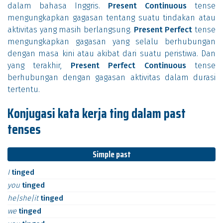
dalam bahasa Inggris.
Present Continuous
tense
mengungkapkan gagasan tentang suatu tindakan atau
aktivitas yang masih berlangsung.
Present Perfect
tense
mengungkapkan gagasan yang selalu berhubungan
dengan masa kini atau akibat dari suatu peristiwa. Dan
yang terakhir,
Present Perfect Continuous
tense
berhubungan dengan gagasan aktivitas dalam durasi
tertentu.
Konjugasi kata kerja ting dalam past
tenses
Simple past
I
tinged
you
tinged
he|she|it
tinged
we
tinged