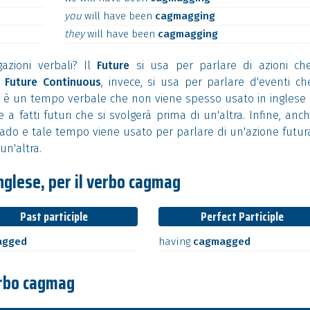
you
will
have
been
cagmagging
they
will
have
been
cagmagging
azioni verbali? Il
Future
si usa per parlare di azioni che
l
Future Continuous
, invece, si usa per parlare d'eventi ch
è un tempo verbale che non viene spesso usato in inglese 
a fatti futuri che si svolgerà prima di un'altra. Infine, anch
ado e tale tempo viene usato per parlare di un'azione futur
un'altra.
Inglese, per il verbo cagmag
Past participle
Perfect Participle
agged
having
cagmagged
verbo cagmag