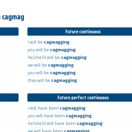
bo cagmag
Future continuous
I
will
be
cagmagging
you
will
be
cagmagging
he|she|it
will
be
cagmagging
we
will
be
cagmagging
you
will
be
cagmagging
they
will
be
cagmagging
Future perfect continuous
I
will
have
been
cagmagging
you
will
have
been
cagmagging
he|she|it
will
have
been
cagmagging
we
will
have
been
cagmagging