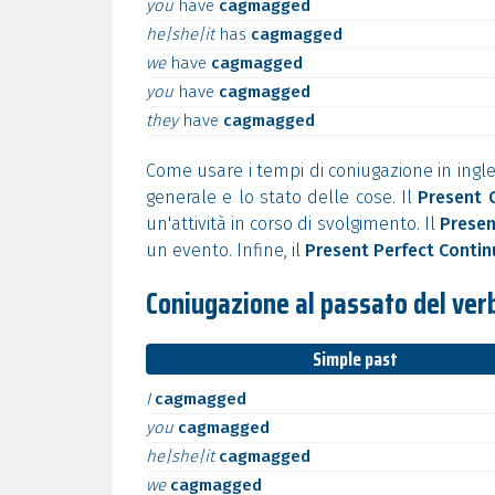
you
have
cagmagged
he|she|it
has
cagmagged
we
have
cagmagged
you
have
cagmagged
they
have
cagmagged
Come usare i tempi di coniugazione in ingle
generale e lo stato delle cose. Il
Present 
un'attività in corso di svolgimento. Il
Presen
un evento. Infine, il
Present Perfect Conti
Coniugazione al passato del ve
Simple past
I
cagmagged
you
cagmagged
he|she|it
cagmagged
we
cagmagged