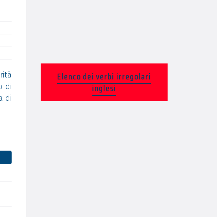
Elenco dei verbi irregolari
rità
inglesi
o di
a di