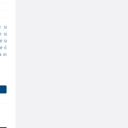
 si
e si
e si
e il
a in