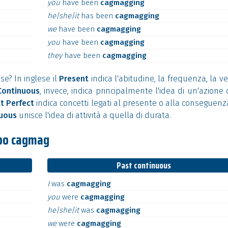
you
have
been
cagmagging
he|she|it
has
been
cagmagging
we
have
been
cagmagging
you
have
been
cagmagging
they
have
been
cagmagging
se? In inglese il
Present
indica l'abitudine, la frequenza, la ve
Continuous
, invece, indica principalmente l'idea di un'azione 
t Perfect
indica concetti legati al presente o alla conseguenz
nuous
unisce l'idea di attività a quella di durata.
rbo cagmag
Past continuous
I
was
cagmagging
you
were
cagmagging
he|she|it
was
cagmagging
we
were
cagmagging