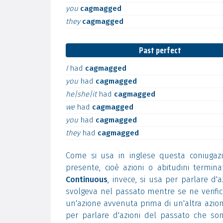
you
cagmagged
they
cagmagged
Past perfect
I
had
cagmagged
you
had
cagmagged
he|she|it
had
cagmagged
we
had
cagmagged
you
had
cagmagged
they
had
cagmagged
Come si usa in inglese questa coniugaz
presente, cioè azioni o abitudini termi
Continuous
, invece, si usa per parlare d'
svolgeva nel passato mentre se ne verifica
un'azione avvenuta prima di un'altra azion
per parlare d'azioni del passato che son