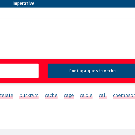
Imperative
terate
buckram
cache
cage
cajole
call
chemoso