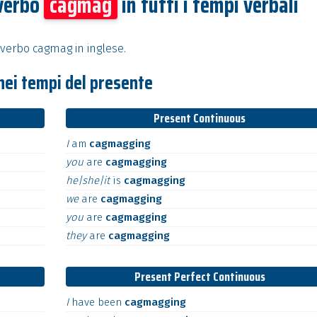
 verbo
cagmag
in tutti i tempi verbali
 verbo cagmag in inglese.
nei tempi del presente
Present Continuous
I
am
cagmagging
you
are
cagmagging
he|she|it
is
cagmagging
we
are
cagmagging
you
are
cagmagging
they
are
cagmagging
Present Perfect Continuous
I
have
been
cagmagging