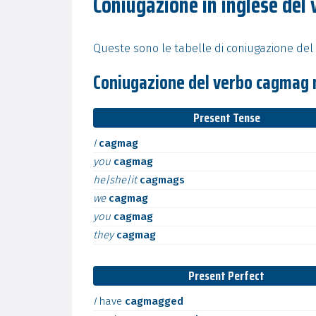
Coniugazione in inglese del
Queste sono le tabelle di coniugazione del
Coniugazione del verbo cagmag 
Present Tense
I
cagmag
you
cagmag
he|she|it
cagmags
we
cagmag
you
cagmag
they
cagmag
Present Perfect
I
have
cagmagged