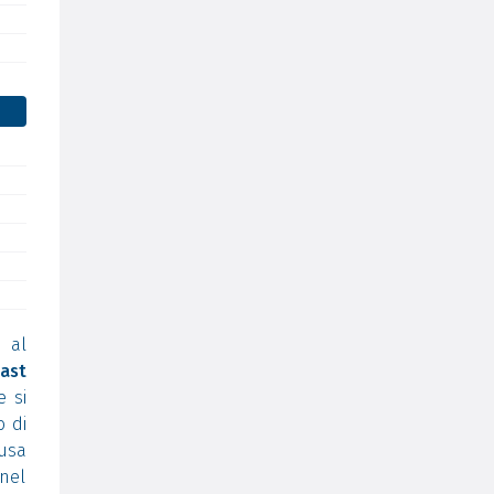
 al
ast
e si
o di
usa
 nel