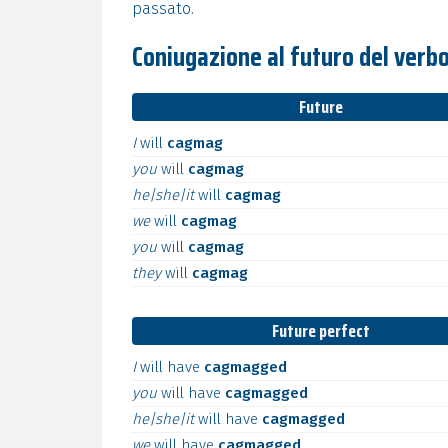
passato.
Coniugazione al futuro del ver
Future
I
will
cagmag
you
will
cagmag
he|she|it
will
cagmag
we
will
cagmag
you
will
cagmag
they
will
cagmag
Future perfect
I
will
have
cagmagged
you
will
have
cagmagged
he|she|it
will
have
cagmagged
we
will
have
cagmagged