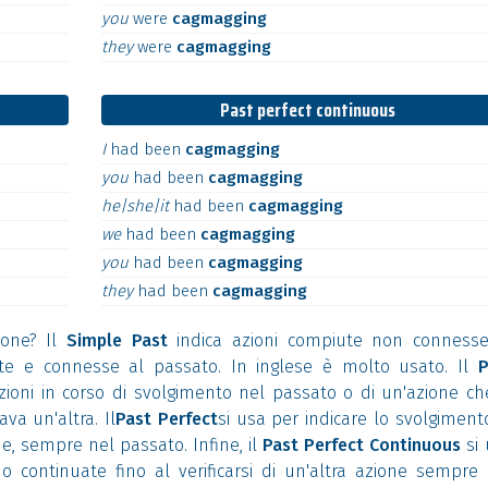
you
were
cagmagging
they
were
cagmagging
Past perfect continuous
I
had
been
cagmagging
you
had
been
cagmagging
he|she|it
had
been
cagmagging
we
had
been
cagmagging
you
had
been
cagmagging
they
had
been
cagmagging
ione? Il
Simple Past
indica azioni compiute non connesse
nate e connesse al passato. In inglese è molto usato. Il
P
azioni in corso di svolgimento nel passato o di un'azione ch
va un'altra. Il
Past Perfect
si usa per indicare lo svolgiment
e, sempre nel passato. Infine, il
Past Perfect Continuous
si 
o continuate fino al verificarsi di un'altra azione sempre