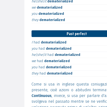
he|she|it
dematerialized
we
dematerialized
you
dematerialized
they
dematerialized
Past perfect
I
had
dematerialized
you
had
dematerialized
he|she|it
had
dematerialized
we
had
dematerialized
you
had
dematerialized
they
had
dematerialized
Come si usa in inglese questa coniugaz
presente, cioè azioni o abitudini termi
Continuous
, invece, si usa per parlare d'
svolgeva nel passato mentre se ne verifica