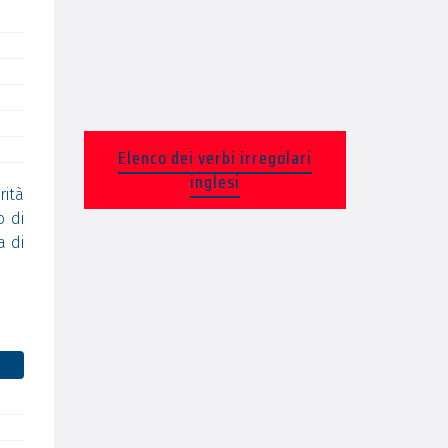
Elenco dei verbi irregolari
inglesi
rità
o di
a di