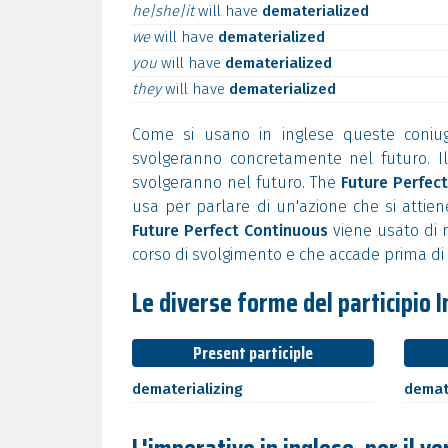
he|she|it
will
have
dematerialized
we
will
have
dematerialized
you
will
have
dematerialized
they
will
have
dematerialized
Come si usano in inglese queste coniug
svolgeranno concretamente nel futuro. I
svolgeranno nel futuro. The
Future Perfect
usa per parlare di un'azione che si attiene 
Future Perfect Continuous
viene usato di r
corso di svolgimento e che accade prima di 
Le diverse forme del participio I
Present participle
dematerializing
demat