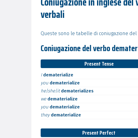
Coniugazione in inglese del
verbali
Queste sono le tabelle di coniugazione del 
Coniugazione del verbo demateri
Present Tense
I
dematerialize
you
dematerialize
he|she|it
dematerializes
we
dematerialize
you
dematerialize
they
dematerialize
Present Perfect