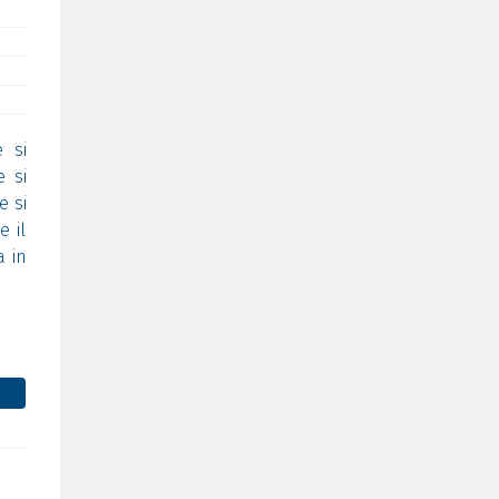
 si
e si
e si
e il
a in