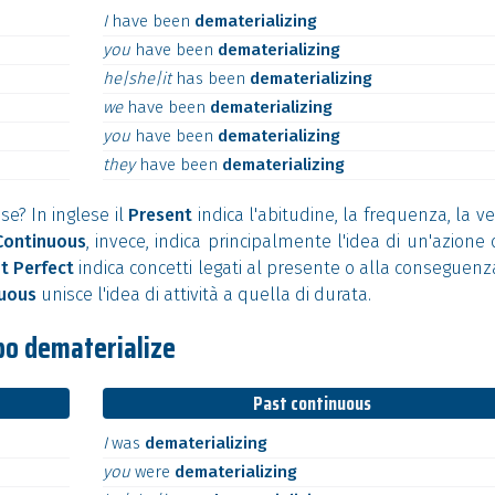
I
have
been
dematerializing
you
have
been
dematerializing
he|she|it
has
been
dematerializing
we
have
been
dematerializing
you
have
been
dematerializing
they
have
been
dematerializing
se? In inglese il
Present
indica l'abitudine, la frequenza, la ve
Continuous
, invece, indica principalmente l'idea di un'azione 
t Perfect
indica concetti legati al presente o alla conseguenz
nuous
unisce l'idea di attività a quella di durata.
bo dematerialize
Past continuous
I
was
dematerializing
you
were
dematerializing