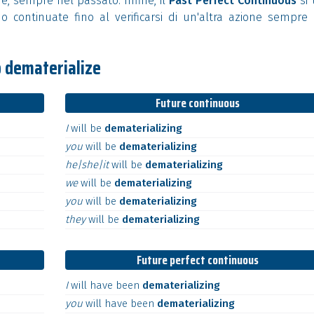
e, sempre nel passato. Infine, il
Past Perfect Continuous
si 
o continuate fino al verificarsi di un'altra azione sempre
o dematerialize
Future continuous
I
will
be
dematerializing
you
will
be
dematerializing
he|she|it
will
be
dematerializing
we
will
be
dematerializing
you
will
be
dematerializing
they
will
be
dematerializing
Future perfect continuous
I
will
have
been
dematerializing
you
will
have
been
dematerializing