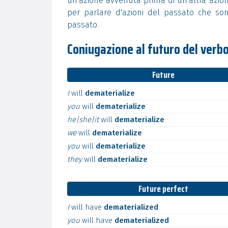
un'azione avvenuta prima di un'altra azion
per parlare d'azioni del passato che son
passato.
Coniugazione al futuro del verb
Future
I
will
dematerialize
you
will
dematerialize
he|she|it
will
dematerialize
we
will
dematerialize
you
will
dematerialize
they
will
dematerialize
Future perfect
I
will
have
dematerialized
you
will
have
dematerialized