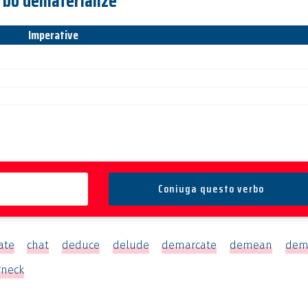
erbo dematerialize
Imperative
ate
chat
deduce
delude
demarcate
demean
dem
rneck