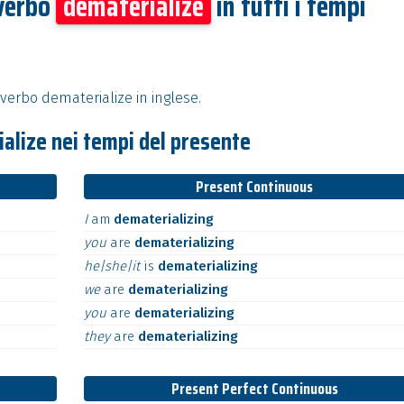
 verbo
dematerialize
in tutti i tempi
verbo dematerialize in inglese.
alize nei tempi del presente
Present Continuous
I
am
dematerializing
you
are
dematerializing
he|she|it
is
dematerializing
we
are
dematerializing
you
are
dematerializing
they
are
dematerializing
Present Perfect Continuous