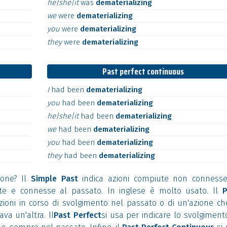
he|she|it
was
dematerializing
we
were
dematerializing
you
were
dematerializing
they
were
dematerializing
Past perfect continuous
I
had
been
dematerializing
you
had
been
dematerializing
he|she|it
had
been
dematerializing
we
had
been
dematerializing
you
had
been
dematerializing
they
had
been
dematerializing
ione? Il
Simple Past
indica azioni compiute non connesse
nate e connesse al passato. In inglese è molto usato. Il
P
azioni in corso di svolgimento nel passato o di un'azione ch
va un'altra. Il
Past Perfect
si usa per indicare lo svolgiment