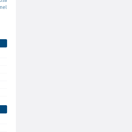
usa
 nel