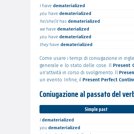
I
have
dematerialized
you
have
dematerialized
he|she|it
has
dematerialized
we
have
dematerialized
you
have
dematerialized
they
have
dematerialized
Come usare i tempi di coniugazione in ingle
generale e lo stato delle cose. Il
Present 
un'attività in corso di svolgimento. Il
Presen
un evento. Infine, il
Present Perfect Conti
Coniugazione al passato del ver
Simple past
I
dematerialized
you
dematerialized