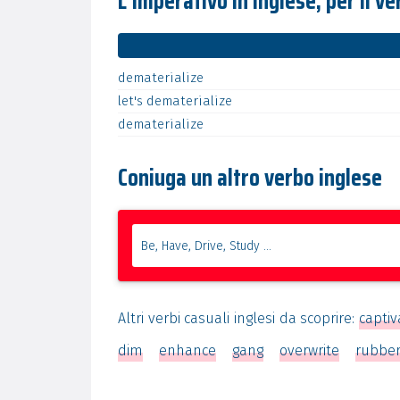
L'imperativo in inglese, per il v
dematerialize
let's
dematerialize
dematerialize
Coniuga un altro verbo inglese
Altri verbi casuali inglesi da scoprire:
captiv
dim
enhance
gang
overwrite
rubbe