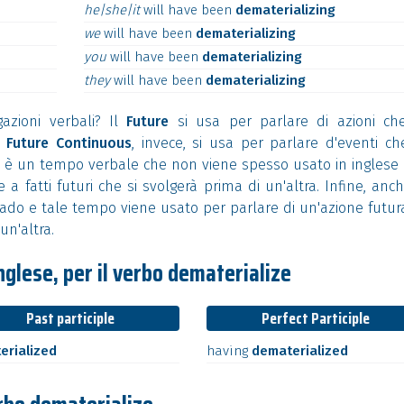
he|she|it
will
have
been
dematerializing
we
will
have
been
dematerializing
you
will
have
been
dematerializing
they
will
have
been
dematerializing
azioni verbali? Il
Future
si usa per parlare di azioni che
l
Future Continuous
, invece, si usa per parlare d'eventi ch
è un tempo verbale che non viene spesso usato in inglese 
a fatti futuri che si svolgerà prima di un'altra. Infine, anch
ado e tale tempo viene usato per parlare di un'azione futur
un'altra.
nglese, per il verbo dematerialize
Past participle
Perfect Participle
erialized
having
dematerialized