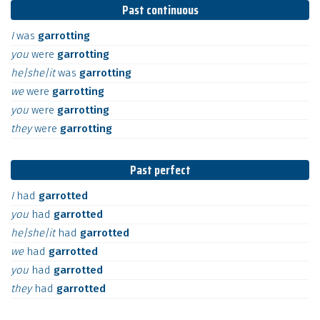
Past continuous
I
was
garrotting
you
were
garrotting
he|she|it
was
garrotting
we
were
garrotting
you
were
garrotting
they
were
garrotting
Past perfect
I
had
garrotted
you
had
garrotted
he|she|it
had
garrotted
we
had
garrotted
you
had
garrotted
they
had
garrotted