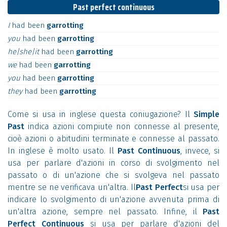
Past perfect continuous
I
had
been
garrotting
you
had
been
garrotting
he|she|it
had
been
garrotting
we
had
been
garrotting
you
had
been
garrotting
they
had
been
garrotting
Come si usa in inglese questa coniugazione? Il
Simple
Past
indica azioni compiute non connesse al presente,
cioè azioni o abitudini terminate e connesse al passato.
In inglese è molto usato. Il
Past Continuous
, invece, si
usa per parlare d'azioni in corso di svolgimento nel
passato o di un'azione che si svolgeva nel passato
mentre se ne verificava un'altra. Il
Past Perfect
si usa per
indicare lo svolgimento di un'azione avvenuta prima di
un'altra azione, sempre nel passato. Infine, il
Past
Perfect Continuous
si usa per parlare d'azioni del