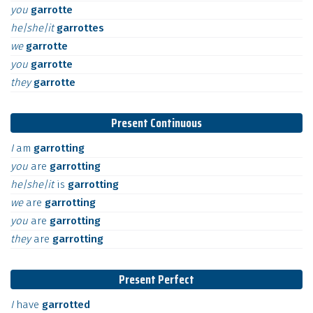
you
garrotte
he|she|it
garrottes
we
garrotte
you
garrotte
they
garrotte
Present Continuous
I
am
garrotting
you
are
garrotting
he|she|it
is
garrotting
we
are
garrotting
you
are
garrotting
they
are
garrotting
Present Perfect
I
have
garrotted