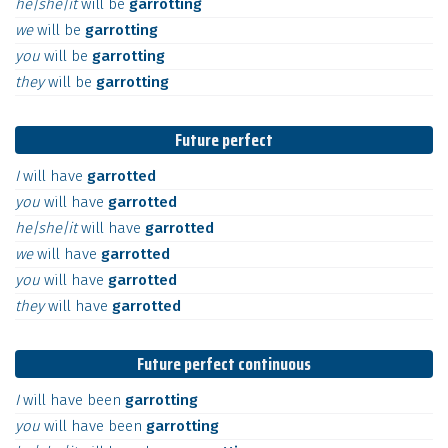
he|she|it
will
be
garrotting
we
will
be
garrotting
you
will
be
garrotting
they
will
be
garrotting
Future perfect
I
will
have
garrotted
you
will
have
garrotted
he|she|it
will
have
garrotted
we
will
have
garrotted
you
will
have
garrotted
they
will
have
garrotted
Future perfect continuous
I
will
have
been
garrotting
you
will
have
been
garrotting