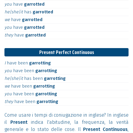
you
have
garrotted
he|she|it
has
garrotted
we
have
garrotted
you
have
garrotted
they
have
garrotted
Present Perfect Continuous
I
have
been
garrotting
you
have
been
garrotting
he|she|it
has
been
garrotting
we
have
been
garrotting
you
have
been
garrotting
they
have
been
garrotting
Come usare i tempi di coniugazione in inglese? In inglese
il
Present
indica l'abitudine, la frequenza, la verità
generale e lo stato delle cose. Il
Present Continuous
,