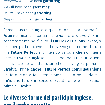
he|she|it
will
have
been
garrotting
we
will
have
been
garrotting
you
will
have
been
garrotting
they
will
have
been
garrotting
Come si usano in inglese queste coniugazioni verbali? Il
Future
si usa per parlare di azioni che si svolgeranno
concretamente nel futuro. Il
Future Continuous
, invece, si
usa per parlare d'eventi che si svolgeranno nel futuro.
The
Future Perfect
è un tempo verbale che non viene
spesso usato in inglese e si usa per parlare di un'azione
che si attiene a fatti futuri che si svolgerà prima di
un'altra. Infine, anche il
Future Perfect Continuous
viene
usato di rado e tale tempo viene usato per parlare di
un'azione futura in corso di svolgimento e che accade
prima di un'altra.
Le diverse forme del participio Inglese,
per il verbo garrotte