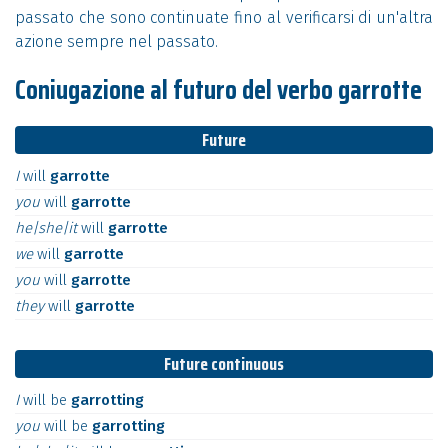
passato che sono continuate fino al verificarsi di un'altra
azione sempre nel passato.
Coniugazione al futuro del verbo garrotte
Future
I
will
garrotte
you
will
garrotte
he|she|it
will
garrotte
we
will
garrotte
you
will
garrotte
they
will
garrotte
Future continuous
I
will
be
garrotting
you
will
be
garrotting