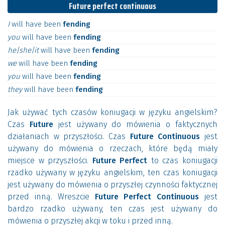
Future perfect continuous
I
will
have
been
fending
you
will
have
been
fending
he|she|it
will
have
been
fending
we
will
have
been
fending
you
will
have
been
fending
they
will
have
been
fending
Jak używać tych czasów koniugacji w języku angielskim?
Czas
Future
jest używany do mówienia o faktycznych
działaniach w przyszłości. Czas
Future Continuous
jest
używany do mówienia o rzeczach, które będą miały
miejsce w przyszłości.
Future Perfect
to czas koniugacji
rzadko używany w języku angielskim, ten czas koniugacji
jest używany do mówienia o przyszłej czynności faktycznej
przed inną. Wreszcie
Future Perfect Continuous
jest
bardzo rzadko używany, ten czas jest używany do
mówienia o przyszłej akcji w toku i przed inną.