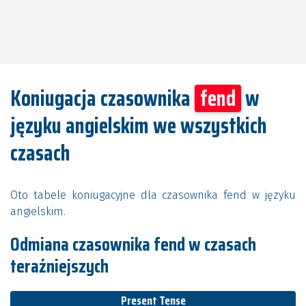
Koniugacja czasownika
fend
w
języku angielskim we wszystkich
czasach
Oto tabele koniugacyjne dla czasownika fend w języku
angielskim.
Odmiana czasownika fend w czasach
teraźniejszych
Present Tense