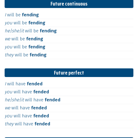
Future continuous
I
will
be
fending
you
will
be
fending
he|she|it
will
be
fending
we
will
be
fending
you
will
be
fending
they
will
be
fending
Future perfect
I
will
have
fended
you
will
have
fended
he|she|it
will
have
fended
we
will
have
fended
you
will
have
fended
they
will
have
fended