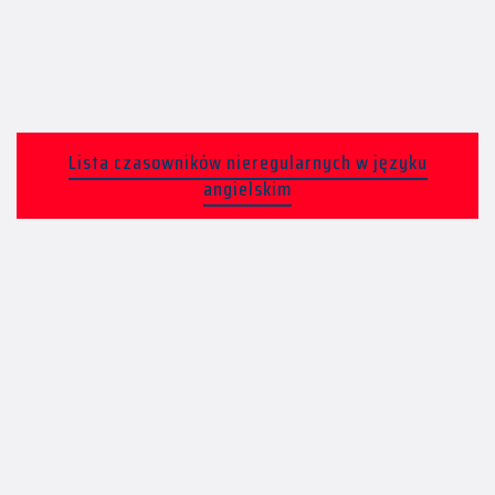
Lista czasowników nieregularnych w języku
angielskim