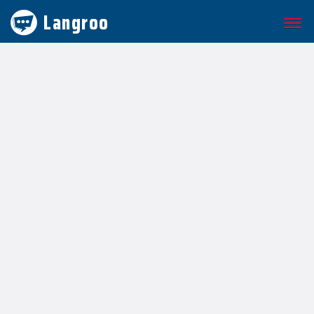
Langroo