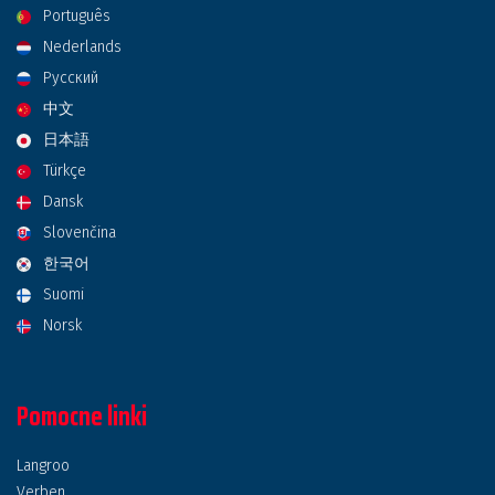
Português
Nederlands
Русский
中文
日本語
Türkçe
Dansk
Slovenčina
한국어
Suomi
Norsk
Pomocne linki
Langroo
Verben