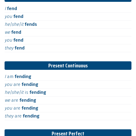
I
fend
you
fend
he|she|it
fends
we
fend
you
fend
they
fend
Present Continuous
I
am
fending
you
are
fending
he|she|it
is
fending
we
are
fending
you
are
fending
they
are
fending
Present Perfect