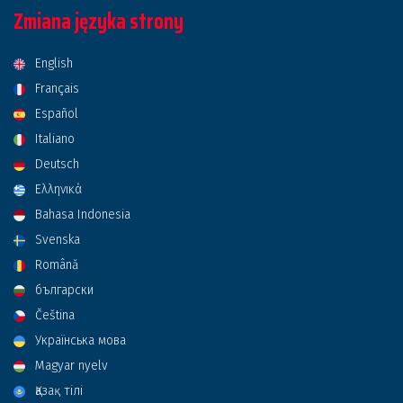
Zmiana języka strony
English
Français
Español
Italiano
Deutsch
Ελληνικά
Bahasa Indonesia
Svenska
Română
български
Čeština
Українська мова
Magyar nyelv
Қазақ тілі