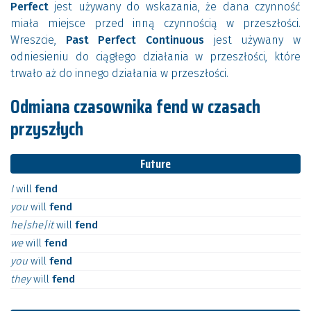
Perfect
jest używany do wskazania, że dana czynność
miała miejsce przed inną czynnością w przeszłości.
Wreszcie,
Past Perfect Continuous
jest używany w
odniesieniu do ciągłego działania w przeszłości, które
trwało aż do innego działania w przeszłości.
Odmiana czasownika fend w czasach
przyszłych
Future
I
will
fend
you
will
fend
he|she|it
will
fend
we
will
fend
you
will
fend
they
will
fend