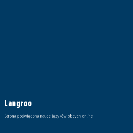
Langroo
Strona poświęcona nauce języków obcych online