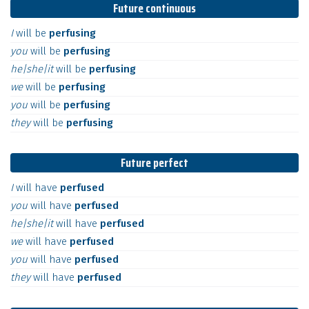
Future continuous
I
will
be
perfusing
you
will
be
perfusing
he|she|it
will
be
perfusing
we
will
be
perfusing
you
will
be
perfusing
they
will
be
perfusing
Future perfect
I
will
have
perfused
you
will
have
perfused
he|she|it
will
have
perfused
we
will
have
perfused
you
will
have
perfused
they
will
have
perfused