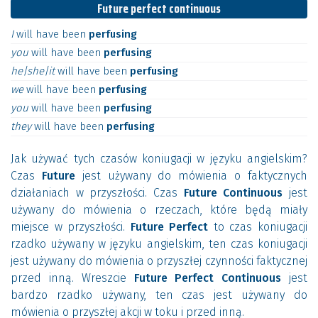
Future perfect continuous
I
will
have
been
perfusing
you
will
have
been
perfusing
he|she|it
will
have
been
perfusing
we
will
have
been
perfusing
you
will
have
been
perfusing
they
will
have
been
perfusing
Jak używać tych czasów koniugacji w języku angielskim?
Czas
Future
jest używany do mówienia o faktycznych
działaniach w przyszłości. Czas
Future Continuous
jest
używany do mówienia o rzeczach, które będą miały
miejsce w przyszłości.
Future Perfect
to czas koniugacji
rzadko używany w języku angielskim, ten czas koniugacji
jest używany do mówienia o przyszłej czynności faktycznej
przed inną. Wreszcie
Future Perfect Continuous
jest
bardzo rzadko używany, ten czas jest używany do
mówienia o przyszłej akcji w toku i przed inną.