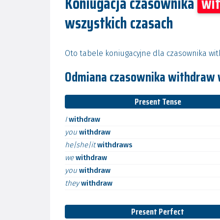
Koniugacja czasownika
wi
wszystkich czasach
Oto tabele koniugacyjne dla czasownika wit
Odmiana czasownika withdraw w
Present Tense
I
withdraw
you
withdraw
he|she|it
withdraws
we
withdraw
you
withdraw
they
withdraw
Present Perfect