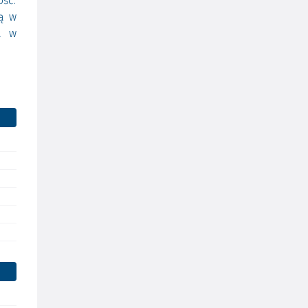
ość.
ą w
a w