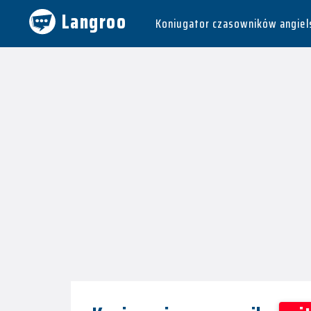
Langroo
Koniugator czasowników angiel