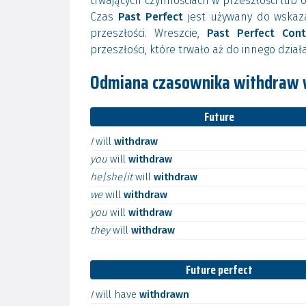
trwających czynnościach w przeszłości lub o
Czas
Past Perfect
jest używany do wskaza
przeszłości. Wreszcie,
Past Perfect Cont
przeszłości, które trwało aż do innego dział
Odmiana czasownika withdraw w
Future
I
will
withdraw
you
will
withdraw
he|she|it
will
withdraw
we
will
withdraw
you
will
withdraw
they
will
withdraw
Future perfect
I
will
have
withdrawn