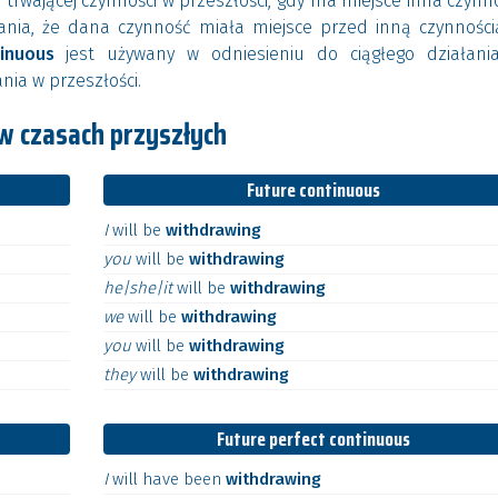
 trwającej czynności w przeszłości, gdy ma miejsce inna czynn
nia, że dana czynność miała miejsce przed inną czynności
inuous
jest używany w odniesieniu do ciągłego działani
ania w przeszłości.
 czasach przyszłych
Future continuous
I
will
be
withdrawing
you
will
be
withdrawing
he|she|it
will
be
withdrawing
we
will
be
withdrawing
you
will
be
withdrawing
they
will
be
withdrawing
Future perfect continuous
I
will
have
been
withdrawing