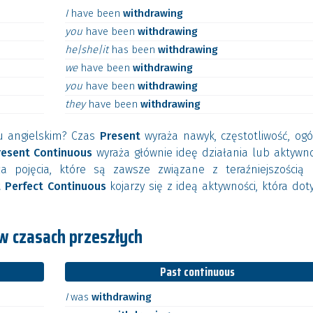
I
have
been
withdrawing
you
have
been
withdrawing
he|she|it
has
been
withdrawing
we
have
been
withdrawing
you
have
been
withdrawing
they
have
been
withdrawing
ku angielskim? Czas
Present
wyraża nawyk, częstotliwość, og
resent Continuous
wyraża głównie ideę działania lub aktywno
a pojęcia, które są zawsze związane z teraźniejszością 
 Perfect Continuous
kojarzy się z ideą aktywności, która dot
 czasach przeszłych
Past continuous
I
was
withdrawing