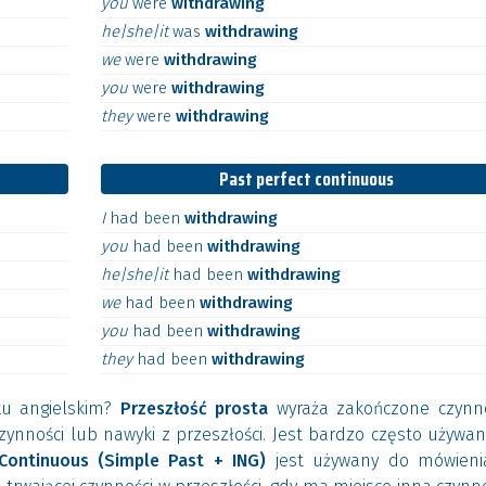
you
were
withdrawing
he|she|it
was
withdrawing
we
were
withdrawing
you
were
withdrawing
they
were
withdrawing
Past perfect continuous
I
had
been
withdrawing
you
had
been
withdrawing
he|she|it
had
been
withdrawing
we
had
been
withdrawing
you
had
been
withdrawing
they
had
been
withdrawing
yku angielskim?
Przeszłość prosta
wyraża zakończone czynno
zynności lub nawyki z przeszłości. Jest bardzo często używa
Continuous (Simple Past + ING)
jest używany do mówieni