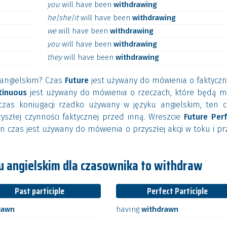
you
will
have
been
withdrawing
he|she|it
will
have
been
withdrawing
we
will
have
been
withdrawing
you
will
have
been
withdrawing
they
will
have
been
withdrawing
u angielskim? Czas
Future
jest używany do mówienia o faktycz
tinuous
jest używany do mówienia o rzeczach, które będą mi
zas koniugacji rzadko używany w języku angielskim, ten c
yszłej czynności faktycznej przed inną. Wreszcie
Future Per
n czas jest używany do mówienia o przyszłej akcji w toku i p
 angielskim dla czasownika to withdraw
Past participle
Perfect Participle
rawn
having
withdrawn