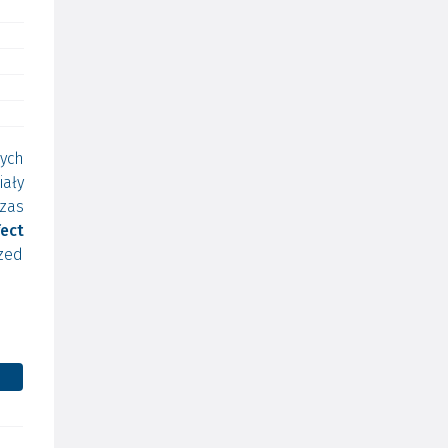
nych
ały
zas
fect
rzed