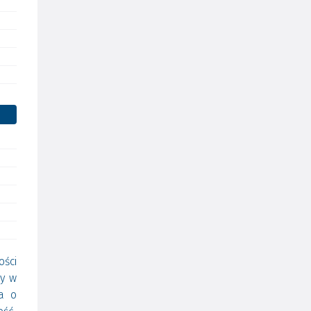
ści
ny w
a o