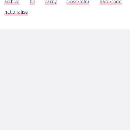
archive
be
carny
cross-refer
hard-code
nationalise