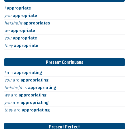
I
appropriate
you
appropriate
he|she|it
appropriates
we
appropriate
you
appropriate
they
appropriate
Present Continuous
I
am
appropriating
you
are
appropriating
he|she|it
is
appropriating
we
are
appropriating
you
are
appropriating
they
are
appropriating
Present Perfect