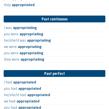
they
appropriated
Past continuous
I
was
appropriating
you
were
appropriating
he|she|it
was
appropriating
we
were
appropriating
you
were
appropriating
they
were
appropriating
Past perfect
I
had
appropriated
you
had
appropriated
he|she|it
had
appropriated
we
had
appropriated
you
had
appropriated