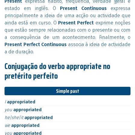
Present
expressa hábito, frequência, verdade geral e
estado em inglês. O
Present Continuous
expressa
principalmente a ideia de uma acção ou actividade que
ainda está em curso. O
Present Perfect
exprime noções
que estão sempre relacionadas com o presente ou com
a consequência de um acontecimento. Finalmente, o
Present Perfect Continuous
associa à ideia de actividade
a de duração.
Conjugação do verbo appropriate no
pretérito perfeito
Simple past
I
appropriated
you
appropriated
he|she|it
appropriated
we
appropriated
you
appropriated