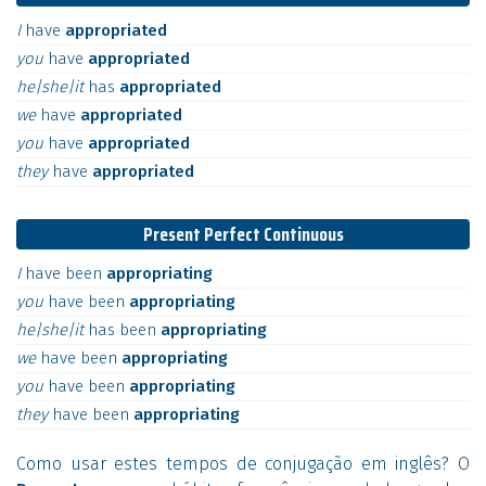
I
have
appropriated
you
have
appropriated
he|she|it
has
appropriated
we
have
appropriated
you
have
appropriated
they
have
appropriated
Present Perfect Continuous
I
have
been
appropriating
you
have
been
appropriating
he|she|it
has
been
appropriating
we
have
been
appropriating
you
have
been
appropriating
they
have
been
appropriating
Como usar estes tempos de conjugação em inglês? O