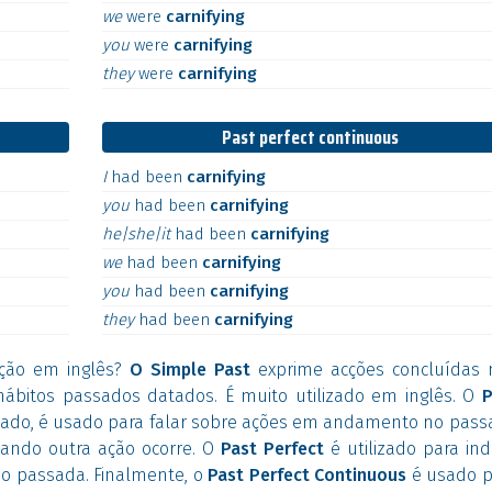
we
were
carnifying
you
were
carnifying
they
were
carnifying
Past perfect continuous
I
had
been
carnifying
you
had
been
carnifying
he|she|it
had
been
carnifying
we
had
been
carnifying
you
had
been
carnifying
they
had
been
carnifying
ção em inglês?
O Simple Past
exprime acções concluídas 
hábitos passados datados. É muito utilizado em inglês. O
P
 lado, é usado para falar sobre ações em andamento no pas
ndo outra ação ocorre. O
Past Perfect
é utilizado para ind
ão passada. Finalmente, o
Past Perfect Continuous
é usado p