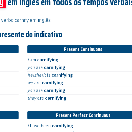
fy
em inglês em todos os tempos verbai
verbo carnify em inglês.
presente do indicativo
Present Continuous
I
am
carnifying
you
are
carnifying
he|she|it
is
carnifying
we
are
carnifying
you
are
carnifying
they
are
carnifying
Present Perfect Continuous
I
have
been
carnifying