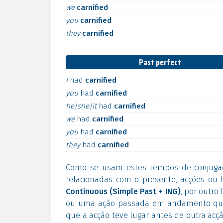
we
carnified
you
carnified
they
carnified
Past perfect
I
had
carnified
you
had
carnified
he|she|it
had
carnified
we
had
carnified
you
had
carnified
they
had
carnified
Como se usam estes tempos de conjuga
relacionadas com o presente, acções ou 
Continuous (Simple Past + ING)
, por outro
ou uma ação passada em andamento qua
que a acção teve lugar antes de outra acç