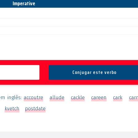
Imperative
em inglês:
accoutre
allude
cackle
careen
cark
car
kvetch
postdate