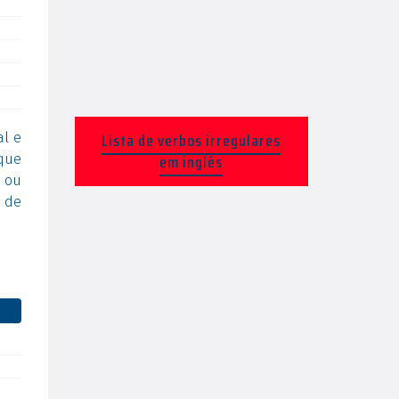
Lista de verbos irregulares
al e
em inglês
que
 ou
a de