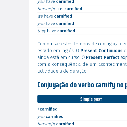
you
have
carnified
he|she|it
has
carnified
we
have
carnified
you
have
carnified
they
have
carnified
Como usar estes tempos de conjugação e
estado em inglês. O
Present Continuous
ex
ainda está em curso. O
Present Perfect
exp
com a consequência de um acontecimento
actividade a de duração.
Conjugação do verbo carnify no 
Simple past
I
carnified
you
carnified
he|she|it
carnified