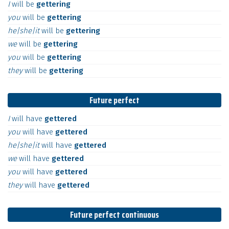
I
will
be
gettering
you
will
be
gettering
he|she|it
will
be
gettering
we
will
be
gettering
you
will
be
gettering
they
will
be
gettering
Future perfect
I
will
have
gettered
you
will
have
gettered
he|she|it
will
have
gettered
we
will
have
gettered
you
will
have
gettered
they
will
have
gettered
Future perfect continuous