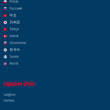
Polski
Русский
中文
日本語
Türkçe
Dansk
Slovenčina
한국어
Suomi
Norsk
Ligações úteis
Langroo
Verben