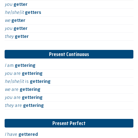
you
getter
he|she|it
getters
we
getter
you
getter
they
getter
Present Continuous
I
am
gettering
you
are
gettering
he|she|it
is
gettering
we
are
gettering
you
are
gettering
they
are
gettering
Present Perfect
I
have
gettered