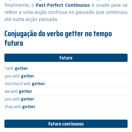
Finalmente, o
Past Perfect Continuous
é usado para se
referir a uma acção contínua no passado que continuou
até outra acção passada.
Conjugação do verbo getter no tempo
futuro
Future
I
will
getter
you
will
getter
he|she|it
will
getter
we
will
getter
you
will
getter
they
will
getter
Future continuous