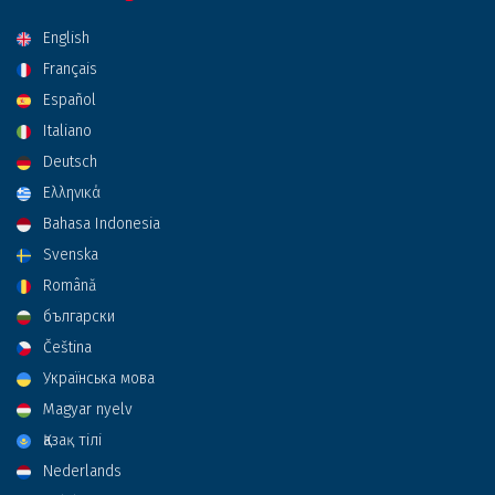
English
Français
Español
Italiano
Deutsch
Ελληνικά
Bahasa Indonesia
Svenska
Română
български
Čeština
Українська мова
Magyar nyelv
Қазақ тілі
Nederlands