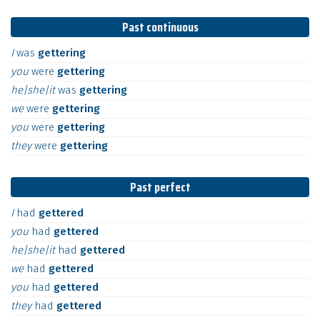
Past continuous
I
was
gettering
you
were
gettering
he|she|it
was
gettering
we
were
gettering
you
were
gettering
they
were
gettering
Past perfect
I
had
gettered
you
had
gettered
he|she|it
had
gettered
we
had
gettered
you
had
gettered
they
had
gettered