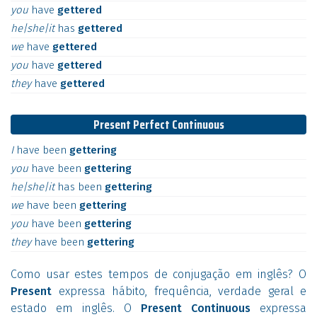
you
have
gettered
he|she|it
has
gettered
we
have
gettered
you
have
gettered
they
have
gettered
Present Perfect Continuous
I
have
been
gettering
you
have
been
gettering
he|she|it
has
been
gettering
we
have
been
gettering
you
have
been
gettering
they
have
been
gettering
Como usar estes tempos de conjugação em inglês? O
Present
expressa hábito, frequência, verdade geral e
estado em inglês. O
Present Continuous
expressa