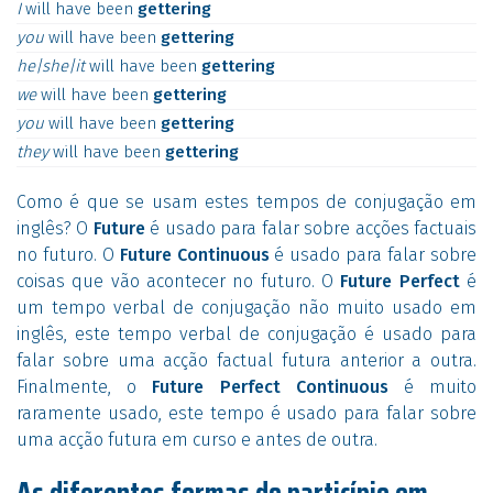
I
will
have
been
gettering
you
will
have
been
gettering
he|she|it
will
have
been
gettering
we
will
have
been
gettering
you
will
have
been
gettering
they
will
have
been
gettering
Como é que se usam estes tempos de conjugação em
inglês? O
Future
é usado para falar sobre acções factuais
no futuro. O
Future Continuous
é usado para falar sobre
coisas que vão acontecer no futuro. O
Future Perfect
é
um tempo verbal de conjugação não muito usado em
inglês, este tempo verbal de conjugação é usado para
falar sobre uma acção factual futura anterior a outra.
Finalmente, o
Future Perfect Continuous
é muito
raramente usado, este tempo é usado para falar sobre
uma acção futura em curso e antes de outra.
As diferentes formas do particípio em