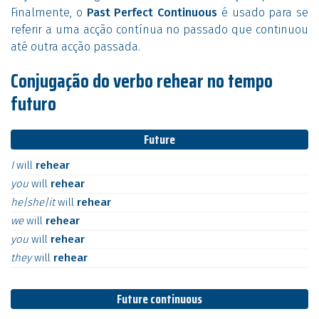
Finalmente, o
Past Perfect Continuous
é usado para se
referir a uma acção contínua no passado que continuou
até outra acção passada.
Conjugação do verbo rehear no tempo
futuro
Future
I
will
rehear
you
will
rehear
he|she|it
will
rehear
we
will
rehear
you
will
rehear
they
will
rehear
Future continuous