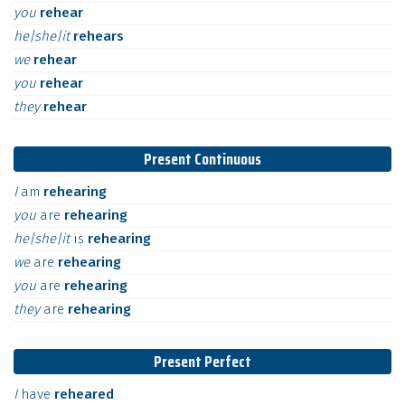
you
rehear
he|she|it
rehears
we
rehear
you
rehear
they
rehear
Present Continuous
I
am
rehearing
you
are
rehearing
he|she|it
is
rehearing
we
are
rehearing
you
are
rehearing
they
are
rehearing
Present Perfect
I
have
reheared