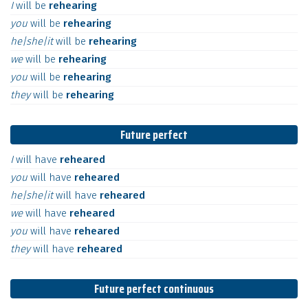
I
will
be
rehearing
you
will
be
rehearing
he|she|it
will
be
rehearing
we
will
be
rehearing
you
will
be
rehearing
they
will
be
rehearing
Future perfect
I
will
have
reheared
you
will
have
reheared
he|she|it
will
have
reheared
we
will
have
reheared
you
will
have
reheared
they
will
have
reheared
Future perfect continuous