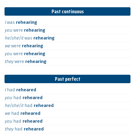
Past continuous
I
was
rehearing
you
were
rehearing
he|she|it
was
rehearing
we
were
rehearing
you
were
rehearing
they
were
rehearing
Past perfect
I
had
reheared
you
had
reheared
he|she|it
had
reheared
we
had
reheared
you
had
reheared
they
had
reheared