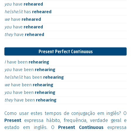
you
have
reheared
he|she|it
has
reheared
we
have
reheared
you
have
reheared
they
have
reheared
Present Perfect Continuous
I
have
been
rehearing
you
have
been
rehearing
he|she|it
has
been
rehearing
we
have
been
rehearing
you
have
been
rehearing
they
have
been
rehearing
Como usar estes tempos de conjugação em inglês? O
Present
expressa hábito, frequência, verdade geral e
estado em inglês. O
Present Continuous
expressa