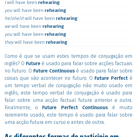
I
will
have
been
rehearing
you
will
have
been
rehearing
he|she|it
will
have
been
rehearing
we
will
have
been
rehearing
you
will
have
been
rehearing
they
will
have
been
rehearing
Como é que se usam estes tempos de conjugação em
inglês? O
Future
é usado para falar sobre acções factuais
no futuro. O
Future Continuous
é usado para falar sobre
coisas que vão acontecer no futuro. O
Future Perfect
é
um tempo verbal de conjugação não muito usado em
inglês, este tempo verbal de conjugação é usado para
falar sobre uma acção factual futura anterior a outra.
Finalmente, o
Future Perfect Continuous
é muito
raramente usado, este tempo é usado para falar sobre
uma acção futura em curso e antes de outra.
As diferentes formas do particípio em