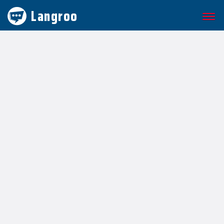
Langroo