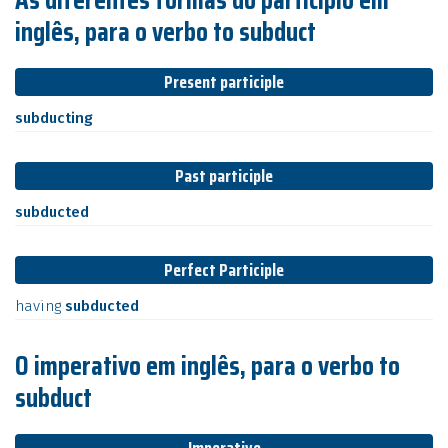
inglês, para o verbo to subduct
Present participle
subducting
Past participle
subducted
Perfect Participle
having
subducted
O imperativo em inglês, para o verbo to
subduct