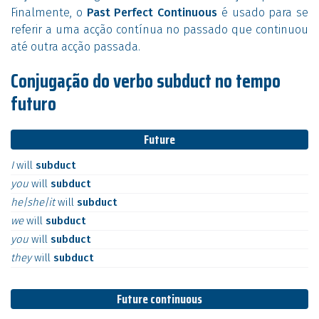
Finalmente, o
Past Perfect Continuous
é usado para se
referir a uma acção contínua no passado que continuou
até outra acção passada.
Conjugação do verbo subduct no tempo
futuro
Future
I
will
subduct
you
will
subduct
he|she|it
will
subduct
we
will
subduct
you
will
subduct
they
will
subduct
Future continuous