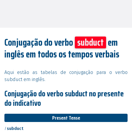
Conjugação do verbo
subduct
em
inglês em todos os tempos verbais
Aqui estão as tabelas de conjugação para o verbo
subduct em inglês.
Conjugação do verbo subduct no presente
do indicativo
Present Tense
I
subduct