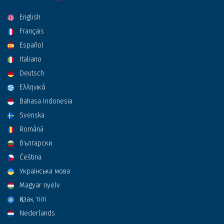
English
Français
Español
Italiano
Deutsch
Ελληνικά
Bahasa Indonesia
Svenska
Română
български
Čeština
Українська мова
Magyar nyelv
Қазақ тілі
Nederlands