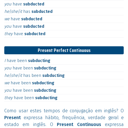
you
have
subducted
he|she|it
has
subducted
we
have
subducted
you
have
subducted
they
have
subducted
Present Perfect Continuous
I
have
been
subducting
you
have
been
subducting
he|she|it
has
been
subducting
we
have
been
subducting
you
have
been
subducting
they
have
been
subducting
Como usar estes tempos de conjugação em inglês? O
Present
expressa hábito, frequência, verdade geral e
estado em inglês. O
Present Continuous
expressa