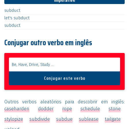
Imperative
subduct
let's
subduct
subduct
Conjugar outro verbo em inglês
Outros verbos aleatórios para descobrir em inglês:
caseharden
dodder
rope
schedule
stone
stylopize
subdivide
subdue
sublease
tailgate