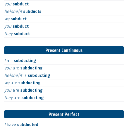
you
subduct
he|she|it
subducts
we
subduct
you
subduct
they
subduct
Present Continuous
I
am
subducting
you
are
subducting
he|she|it
is
subducting
we
are
subducting
you
are
subducting
they
are
subducting
Present Perfect
I
have
subducted