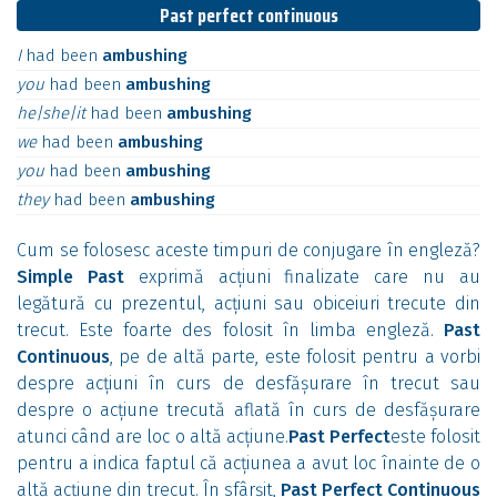
Past perfect continuous
I
had
been
ambushing
you
had
been
ambushing
he|she|it
had
been
ambushing
we
had
been
ambushing
you
had
been
ambushing
they
had
been
ambushing
Cum se folosesc aceste timpuri de conjugare în engleză?
Simple Past
exprimă acțiuni finalizate care nu au
legătură cu prezentul, acțiuni sau obiceiuri trecute din
trecut. Este foarte des folosit în limba engleză.
Past
Continuous
, pe de altă parte, este folosit pentru a vorbi
despre acțiuni în curs de desfășurare în trecut sau
despre o acțiune trecută aflată în curs de desfășurare
atunci când are loc o altă acțiune.
Past Perfect
este folosit
pentru a indica faptul că acțiunea a avut loc înainte de o
altă acțiune din trecut. În sfârșit,
Past Perfect Continuous