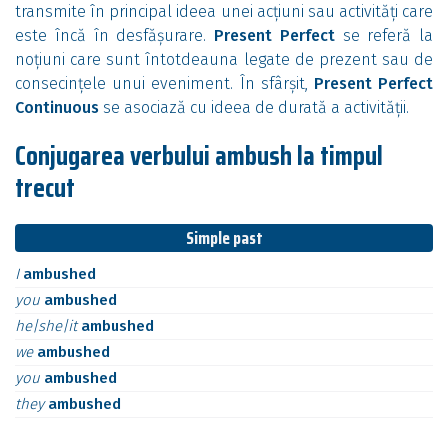
transmite în principal ideea unei acțiuni sau activități care
este încă în desfășurare.
Present Perfect
se referă la
noțiuni care sunt întotdeauna legate de prezent sau de
consecințele unui eveniment. În sfârșit,
Present Perfect
Continuous
se asociază cu ideea de durată a activității.
Conjugarea verbului ambush la timpul
trecut
Simple past
I
ambushed
you
ambushed
he|she|it
ambushed
we
ambushed
you
ambushed
they
ambushed