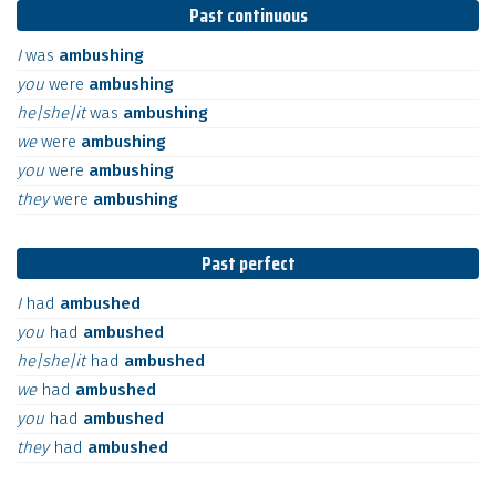
Past continuous
I
was
ambushing
you
were
ambushing
he|she|it
was
ambushing
we
were
ambushing
you
were
ambushing
they
were
ambushing
Past perfect
I
had
ambushed
you
had
ambushed
he|she|it
had
ambushed
we
had
ambushed
you
had
ambushed
they
had
ambushed