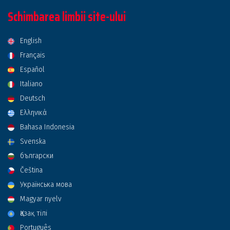
Schimbarea limbii site-ului
English
Français
Español
Italiano
Deutsch
Ελληνικά
Bahasa Indonesia
Svenska
български
Čeština
Українська мова
Magyar nyelv
Қазақ тілі
Português