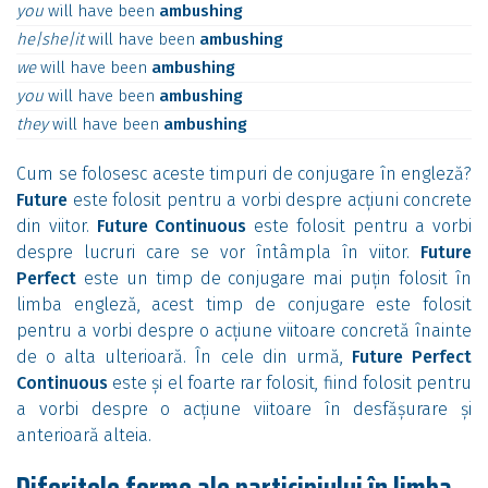
you
will
have
been
ambushing
he|she|it
will
have
been
ambushing
we
will
have
been
ambushing
you
will
have
been
ambushing
they
will
have
been
ambushing
Cum se folosesc aceste timpuri de conjugare în engleză?
Future
este folosit pentru a vorbi despre acțiuni concrete
din viitor.
Future Continuous
este folosit pentru a vorbi
despre lucruri care se vor întâmpla în viitor.
Future
Perfect
este un timp de conjugare mai puțin folosit în
limba engleză, acest timp de conjugare este folosit
pentru a vorbi despre o acțiune viitoare concretă înainte
de o alta ulterioară. În cele din urmă,
Future Perfect
Continuous
este și el foarte rar folosit, fiind folosit pentru
a vorbi despre o acțiune viitoare în desfășurare și
anterioară alteia.
Diferitele forme ale participiului în limba