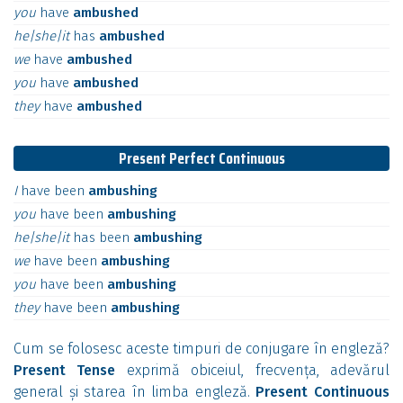
you
have
ambushed
he|she|it
has
ambushed
we
have
ambushed
you
have
ambushed
they
have
ambushed
Present Perfect Continuous
I
have
been
ambushing
you
have
been
ambushing
he|she|it
has
been
ambushing
we
have
been
ambushing
you
have
been
ambushing
they
have
been
ambushing
Cum se folosesc aceste timpuri de conjugare în engleză?
Present Tense
exprimă obiceiul, frecvența, adevărul
general și starea în limba engleză.
Present Continuous