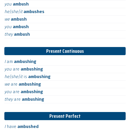
you
ambush
he|she|it
ambushes
we
ambush
you
ambush
they
ambush
Present Continuous
I
am
ambushing
you
are
ambushing
he|she|it
is
ambushing
we
are
ambushing
you
are
ambushing
they
are
ambushing
Present Perfect
I
have
ambushed