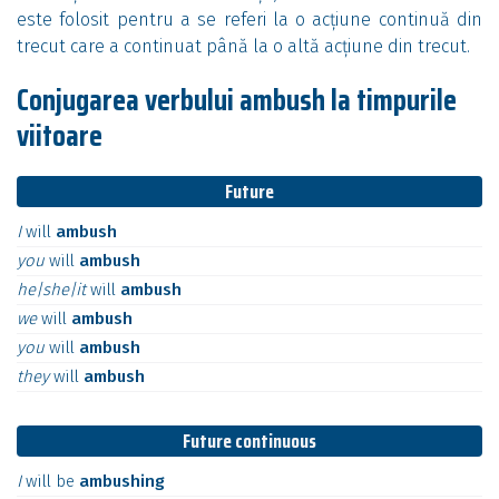
este folosit pentru a se referi la o acțiune continuă din
trecut care a continuat până la o altă acțiune din trecut.
Conjugarea verbului ambush la timpurile
viitoare
Future
I
will
ambush
you
will
ambush
he|she|it
will
ambush
we
will
ambush
you
will
ambush
they
will
ambush
Future continuous
I
will
be
ambushing