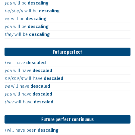
you
will
be
descaling
he|she|it
will
be
descaling
we
will
be
descaling
you
will
be
descaling
they
will
be
descaling
Future perfect
I
will
have
descaled
you
will
have
descaled
he|she|it
will
have
descaled
we
will
have
descaled
you
will
have
descaled
they
will
have
descaled
Future perfect continuous
I
will
have
been
descaling