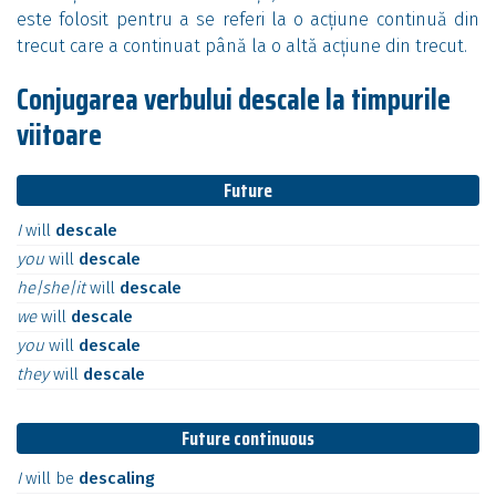
este folosit pentru a se referi la o acțiune continuă din
trecut care a continuat până la o altă acțiune din trecut.
Conjugarea verbului descale la timpurile
viitoare
Future
I
will
descale
you
will
descale
he|she|it
will
descale
we
will
descale
you
will
descale
they
will
descale
Future continuous
I
will
be
descaling