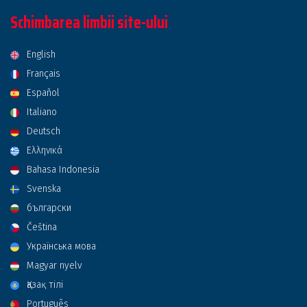
Schimbarea limbii site-ului
English
Français
Español
Italiano
Deutsch
Ελληνικά
Bahasa Indonesia
Svenska
български
Čeština
Українська мова
Magyar nyelv
Қазақ тілі
Português