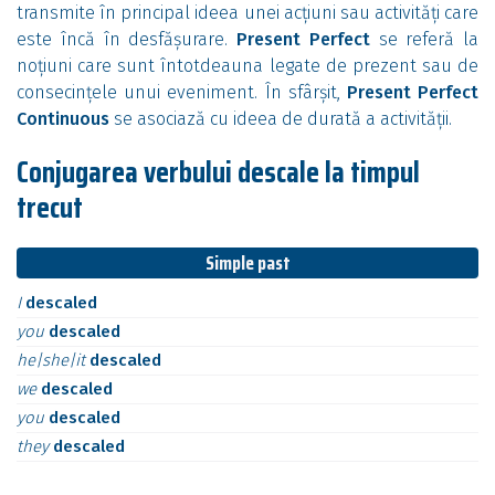
transmite în principal ideea unei acțiuni sau activități care
este încă în desfășurare.
Present Perfect
se referă la
noțiuni care sunt întotdeauna legate de prezent sau de
consecințele unui eveniment. În sfârșit,
Present Perfect
Continuous
se asociază cu ideea de durată a activității.
Conjugarea verbului descale la timpul
trecut
Simple past
I
descaled
you
descaled
he|she|it
descaled
we
descaled
you
descaled
they
descaled