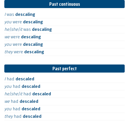
Past continuous
I
was
descaling
you
were
descaling
he|she|it
was
descaling
we
were
descaling
you
were
descaling
they
were
descaling
Past perfect
I
had
descaled
you
had
descaled
he|she|it
had
descaled
we
had
descaled
you
had
descaled
they
had
descaled