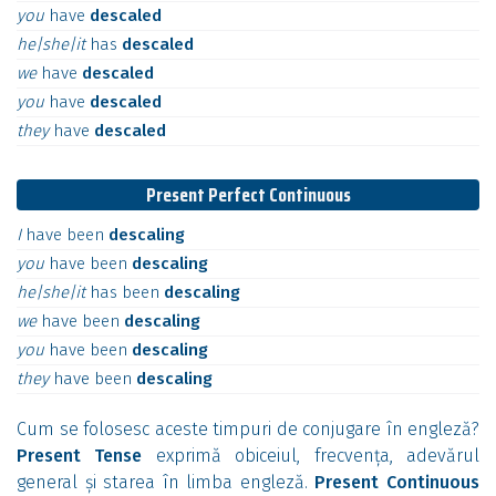
you
have
descaled
he|she|it
has
descaled
we
have
descaled
you
have
descaled
they
have
descaled
Present Perfect Continuous
I
have
been
descaling
you
have
been
descaling
he|she|it
has
been
descaling
we
have
been
descaling
you
have
been
descaling
they
have
been
descaling
Cum se folosesc aceste timpuri de conjugare în engleză?
Present Tense
exprimă obiceiul, frecvența, adevărul
general și starea în limba engleză.
Present Continuous