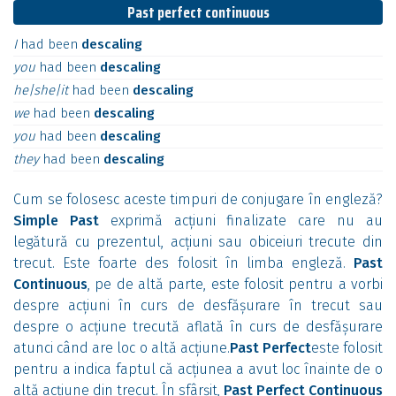
Past perfect continuous
I
had
been
descaling
you
had
been
descaling
he|she|it
had
been
descaling
we
had
been
descaling
you
had
been
descaling
they
had
been
descaling
Cum se folosesc aceste timpuri de conjugare în engleză?
Simple Past
exprimă acțiuni finalizate care nu au
legătură cu prezentul, acțiuni sau obiceiuri trecute din
trecut. Este foarte des folosit în limba engleză.
Past
Continuous
, pe de altă parte, este folosit pentru a vorbi
despre acțiuni în curs de desfășurare în trecut sau
despre o acțiune trecută aflată în curs de desfășurare
atunci când are loc o altă acțiune.
Past Perfect
este folosit
pentru a indica faptul că acțiunea a avut loc înainte de o
altă acțiune din trecut. În sfârșit,
Past Perfect Continuous