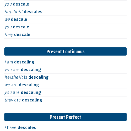
you
descale
he|she|it
descales
we
descale
you
descale
they
descale
Present Continuous
I
am
descaling
you
are
descaling
he|she|it
is
descaling
we
are
descaling
you
are
descaling
they
are
descaling
Present Perfect
I
have
descaled