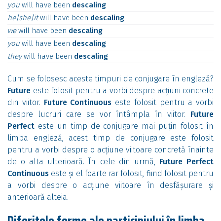
you
will
have
been
descaling
he|she|it
will
have
been
descaling
we
will
have
been
descaling
you
will
have
been
descaling
they
will
have
been
descaling
Cum se folosesc aceste timpuri de conjugare în engleză?
Future
este folosit pentru a vorbi despre acțiuni concrete
din viitor.
Future Continuous
este folosit pentru a vorbi
despre lucruri care se vor întâmpla în viitor.
Future
Perfect
este un timp de conjugare mai puțin folosit în
limba engleză, acest timp de conjugare este folosit
pentru a vorbi despre o acțiune viitoare concretă înainte
de o alta ulterioară. În cele din urmă,
Future Perfect
Continuous
este și el foarte rar folosit, fiind folosit pentru
a vorbi despre o acțiune viitoare în desfășurare și
anterioară alteia.
Diferitele forme ale participiului în limba