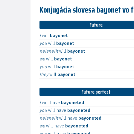
Konjugácia slovesa bayonet vo 
Future
I
will
bayonet
you
will
bayonet
he|she|it
will
bayonet
we
will
bayonet
you
will
bayonet
they
will
bayonet
Future perfect
I
will
have
bayoneted
you
will
have
bayoneted
he|she|it
will
have
bayoneted
we
will
have
bayoneted
you
will
have
bayoneted