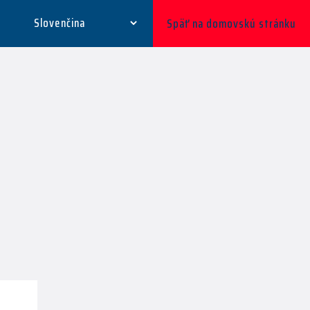
Späť na domovskú stránku