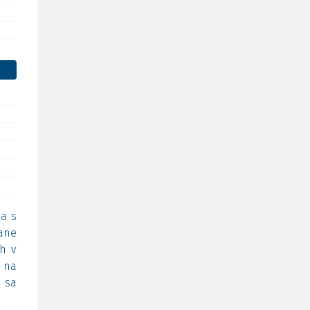
ia s
rane
ch v
 na
s
sa