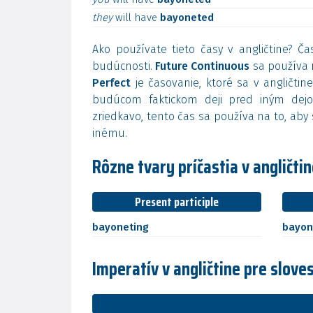
they
will
have
bayoneted
Ako používate tieto časy v angličtine? Č
budúcnosti.
Future Continuous
sa používa n
Perfect
je časovanie, ktoré sa v angličti
budúcom faktickom deji pred iným de
zriedkavo, tento čas sa používa na to, a
inému.
Rôzne tvary príčastia v angličti
Present participle
bayoneting
bayon
Imperatív v angličtine pre slove