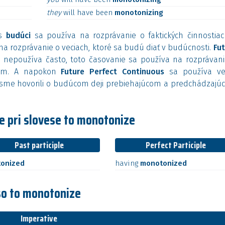
they
will
have
been
monotonizing
as
budúci
sa používa na rozprávanie o faktických činnostiac
a rozprávanie o veciach, ktoré sa budú diať v budúcnosti.
Fu
ne nepoužíva často, toto časovanie sa používa na rozprávan
jom. A napokon
Future Perfect Continuous
sa používa ve
by sme hovorili o budúcom deji prebiehajúcom a predchádzaj
ne pri slovese to monotonize
Past participle
Perfect Participle
onized
having
monotonized
eso to monotonize
Imperative