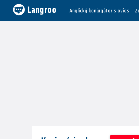
Langroo
Anglický konjugátor slovies
Z