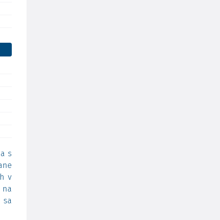
ia s
rane
ch v
 na
s
sa