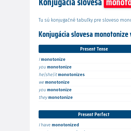
Konjugácia slovesa
monoto
Tu sú konjugačné tabuľky pre sloveso monot
Konjugácia slovesa monotonize
Present Tense
I
monotonize
you
monotonize
he|she|it
monotonizes
we
monotonize
you
monotonize
they
monotonize
Present Perfect
I
have
monotonized