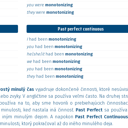
you
were
monotonizing
they
were
monotonizing
Past perfect continuous
I
had
been
monotonizing
you
had
been
monotonizing
he|she|it
had
been
monotonizing
we
had
been
monotonizing
you
had
been
monotonizing
they
had
been
monotonizing
rostý minulý čas
vyjadruje dokončené činnosti, ktoré nesúvis
bo zvyky. V angličtine sa používa veľmi často. Na druhej st
oužíva na to, aby sme hovorili o prebiehajúcich činnostia
 minulosti, keď nastala iná činnosť.
Past Perfect
sa používa
red iným minulým dejom. A napokon
Past Perfect Continuou
minulosti, ktorý pokračoval až do iného minulého deja.