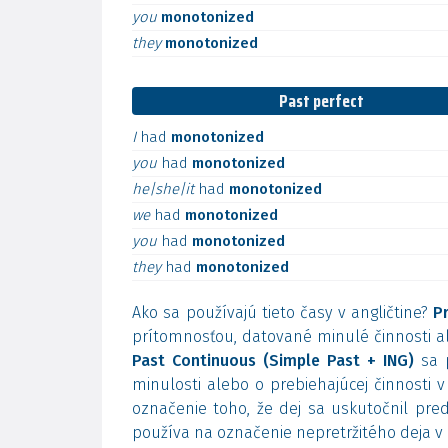
you
monotonized
they
monotonized
Past perfect
I
had
monotonized
you
had
monotonized
he|she|it
had
monotonized
we
had
monotonized
you
had
monotonized
they
had
monotonized
Ako sa používajú tieto časy v angličtine?
P
prítomnosťou, datované minulé činnosti ale
Past Continuous (Simple Past + ING)
sa p
minulosti alebo o prebiehajúcej činnosti v
označenie toho, že dej sa uskutočnil p
používa na označenie nepretržitého deja v 