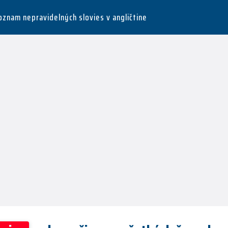
oznam nepravidelných slovies v angličtine