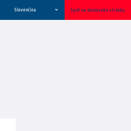
Späť na domovskú stránku