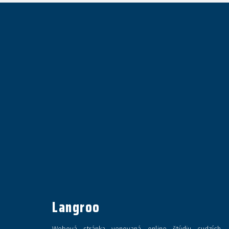
Langroo