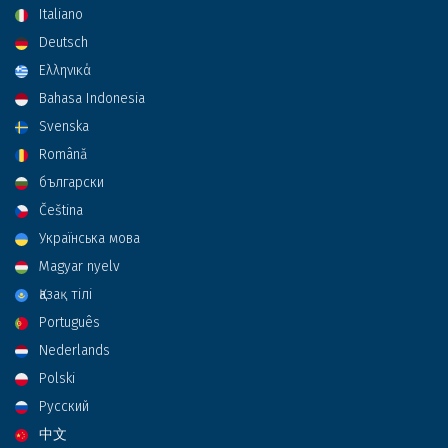
Italiano
Deutsch
Ελληνικά
Bahasa Indonesia
Svenska
Română
български
Čeština
Українська мова
Magyar nyelv
Қазақ тілі
Português
Nederlands
Polski
Русский
中文