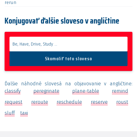
rerun
Konjugovať ďalšie sloveso v angličtine
Ďalšie náhodné slovesá na objavovanie v angličtine:
classify
peregrinate
plane-table
remind
request
reroute
reschedule
reserve
roust
sluff
taxi