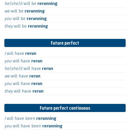
he|she|it
will
be
rerunning
we
will
be
rerunning
you
will
be
rerunning
they
will
be
rerunning
Future perfect
I
will
have
rerun
you
will
have
rerun
he|she|it
will
have
rerun
we
will
have
rerun
you
will
have
rerun
they
will
have
rerun
Future perfect continuous
I
will
have
been
rerunning
you
will
have
been
rerunning