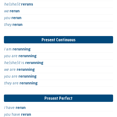
he|she|it
reruns
we
rerun
you
rerun
they
rerun
Present Continuous
I
am
rerunning
you
are
rerunning
he|she|it
is
rerunning
we
are
rerunning
you
are
rerunning
they
are
rerunning
Present Perfect
I
have
rerun
you
have
rerun