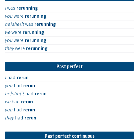
I
was
rerunning
you
were
rerunning
he|she|it
was
rerunning
we
were
rerunning
you
were
rerunning
they
were
rerunning
Past perfect
I
had
rerun
you
had
rerun
he|she|it
had
rerun
we
had
rerun
you
had
rerun
they
had
rerun
Past perfect continuous