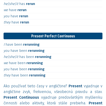
he|she|it
has
rerun
we
have
rerun
you
have
rerun
they
have
rerun
Present Perfect Continuous
I
have
been
rerunning
you
have
been
rerunning
he|she|it
has
been
rerunning
we
have
been
rerunning
you
have
been
rerunning
they
have
been
rerunning
Ako používať tieto časy v angličtine?
Present
vyjadruje v
angličtine zvyk, frekvenciu, všeobecnú pravdu a stav.
Present Continuous
vyjadruje predovšetkým myšlienku
činnosti alebo aktivity, ktorá stále prebieha.
Present