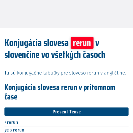
Konjugácia slovesa
rerun
v
slovenčine vo všetkých časoch
Tu sú konjugačné tabuľky pre sloveso rerun v angličtine.
Konjugácia slovesa rerun v prítomnom
čase
Present Tense
I
rerun
you
rerun