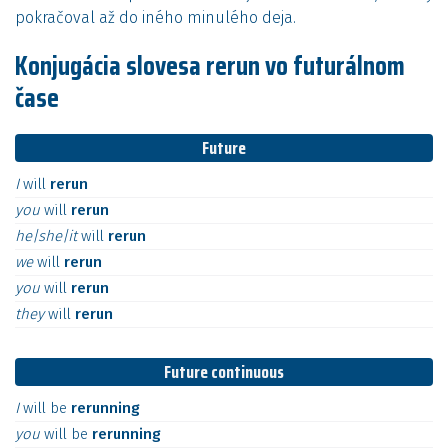
pokračoval až do iného minulého deja.
Konjugácia slovesa rerun vo futurálnom
čase
Future
I
will
rerun
you
will
rerun
he|she|it
will
rerun
we
will
rerun
you
will
rerun
they
will
rerun
Future continuous
I
will
be
rerunning
you
will
be
rerunning