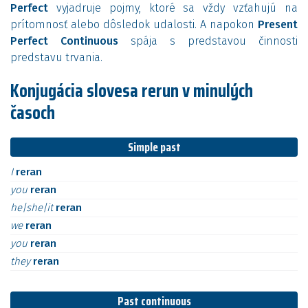
Perfect
vyjadruje pojmy, ktoré sa vždy vzťahujú na
prítomnosť alebo dôsledok udalosti. A napokon
Present
Perfect Continuous
spája s predstavou činnosti
predstavu trvania.
Konjugácia slovesa rerun v minulých
časoch
Simple past
I
reran
you
reran
he|she|it
reran
we
reran
you
reran
they
reran
Past continuous