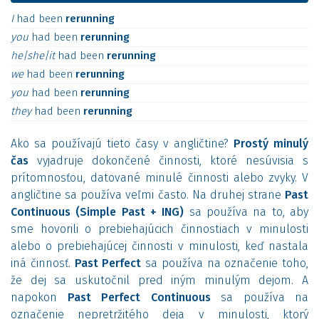
I
had
been
rerunning
you
had
been
rerunning
he|she|it
had
been
rerunning
we
had
been
rerunning
you
had
been
rerunning
they
had
been
rerunning
Ako sa používajú tieto časy v angličtine?
Prostý minulý
čas
vyjadruje dokončené činnosti, ktoré nesúvisia s
prítomnosťou, datované minulé činnosti alebo zvyky. V
angličtine sa používa veľmi často. Na druhej strane
Past
Continuous (Simple Past + ING)
sa používa na to, aby
sme hovorili o prebiehajúcich činnostiach v minulosti
alebo o prebiehajúcej činnosti v minulosti, keď nastala
iná činnosť.
Past Perfect
sa používa na označenie toho,
že dej sa uskutočnil pred iným minulým dejom. A
napokon
Past Perfect Continuous
sa používa na
označenie nepretržitého deja v minulosti, ktorý