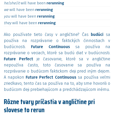
he|she|it
will
have
been
rerunning
we
will
have
been
rerunning
you
will
have
been
rerunning
they
will
have
been
rerunning
Ako používate tieto časy v angličtine? Čas
budúci
sa
používa na rozprávanie o faktických činnostiach v
budúcnosti.
Future Continuous
sa používa na
rozprávanie o veciach, ktoré sa budú diať v budúcnosti.
Future Perfect
je časovanie, ktoré sa v angličtine
nepoužíva často, toto časovanie sa používa na
rozprávanie o budúcom faktickom deji pred iným dejom.
A napokon
Future Perfect Continuous
sa používa veľmi
zriedkavo, tento čas sa používa na to, aby sme hovorili o
budúcom deji prebiehajúcom a predchádzajúcom inému.
Rôzne tvary príčastia v angličtine pri
slovese to rerun