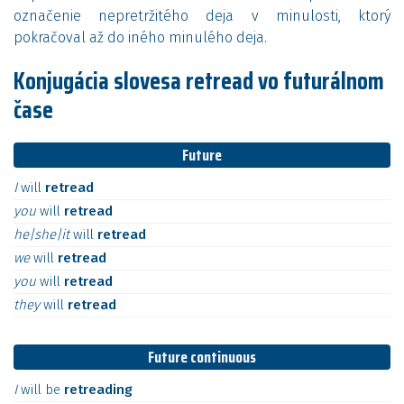
označenie nepretržitého deja v minulosti, ktorý
pokračoval až do iného minulého deja.
Konjugácia slovesa retread vo futurálnom
čase
Future
I
will
retread
you
will
retread
he|she|it
will
retread
we
will
retread
you
will
retread
they
will
retread
Future continuous
I
will
be
retreading