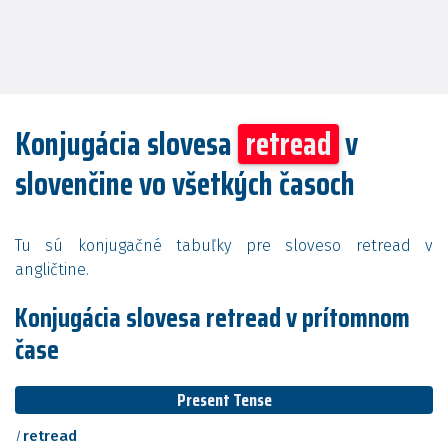
Konjugácia slovesa
retread
v
slovenčine vo všetkých časoch
Tu sú konjugačné tabuľky pre sloveso retread v
angličtine.
Konjugácia slovesa retread v prítomnom
čase
Present Tense
I
retread