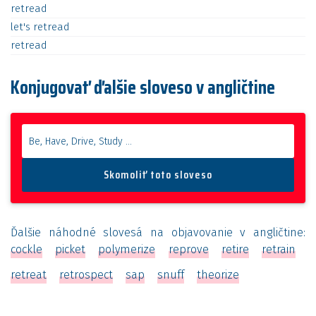
retread
let's
retread
retread
Konjugovať ďalšie sloveso v angličtine
Ďalšie náhodné slovesá na objavovanie v angličtine:
cockle
picket
polymerize
reprove
retire
retrain
retreat
retrospect
sap
snuff
theorize