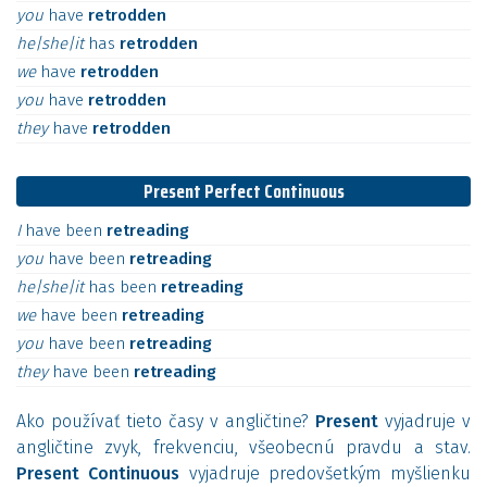
you
have
retrodden
he|she|it
has
retrodden
we
have
retrodden
you
have
retrodden
they
have
retrodden
Present Perfect Continuous
I
have
been
retreading
you
have
been
retreading
he|she|it
has
been
retreading
we
have
been
retreading
you
have
been
retreading
they
have
been
retreading
Ako používať tieto časy v angličtine?
Present
vyjadruje v
angličtine zvyk, frekvenciu, všeobecnú pravdu a stav.
Present Continuous
vyjadruje predovšetkým myšlienku