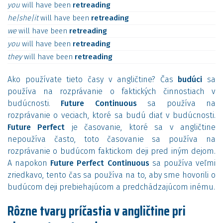
you
will
have
been
retreading
he|she|it
will
have
been
retreading
we
will
have
been
retreading
you
will
have
been
retreading
they
will
have
been
retreading
Ako používate tieto časy v angličtine? Čas
budúci
sa
používa na rozprávanie o faktických činnostiach v
budúcnosti.
Future Continuous
sa používa na
rozprávanie o veciach, ktoré sa budú diať v budúcnosti.
Future Perfect
je časovanie, ktoré sa v angličtine
nepoužíva často, toto časovanie sa používa na
rozprávanie o budúcom faktickom deji pred iným dejom.
A napokon
Future Perfect Continuous
sa používa veľmi
zriedkavo, tento čas sa používa na to, aby sme hovorili o
budúcom deji prebiehajúcom a predchádzajúcom inému.
Rôzne tvary príčastia v angličtine pri