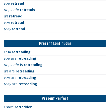
you
retread
he|she|it
retreads
we
retread
you
retread
they
retread
Present Continuous
I
am
retreading
you
are
retreading
he|she|it
is
retreading
we
are
retreading
you
are
retreading
they
are
retreading
Present Perfect
I
have
retrodden