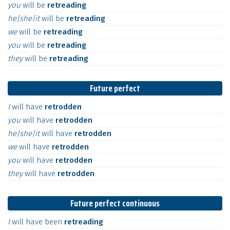
you
will
be
retreading
he|she|it
will
be
retreading
we
will
be
retreading
you
will
be
retreading
they
will
be
retreading
Future perfect
I
will
have
retrodden
you
will
have
retrodden
he|she|it
will
have
retrodden
we
will
have
retrodden
you
will
have
retrodden
they
will
have
retrodden
Future perfect continuous
I
will
have
been
retreading