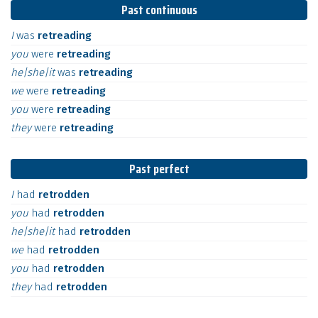
Past continuous
I
was
retreading
you
were
retreading
he|she|it
was
retreading
we
were
retreading
you
were
retreading
they
were
retreading
Past perfect
I
had
retrodden
you
had
retrodden
he|she|it
had
retrodden
we
had
retrodden
you
had
retrodden
they
had
retrodden