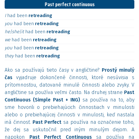
Past perfect continuous
I
had
been
retreading
you
had
been
retreading
he|she|it
had
been
retreading
we
had
been
retreading
you
had
been
retreading
they
had
been
retreading
Ako sa používajú tieto časy v angličtine?
Prostý minulý
čas
vyjadruje dokončené činnosti, ktoré nesúvisia s
prítomnosťou, datované minulé činnosti alebo zvyky. V
angličtine sa používa veľmi často. Na druhej strane
Past
Continuous (Simple Past + ING)
sa používa na to, aby
sme hovorili o prebiehajúcich činnostiach v minulosti
alebo o prebiehajúcej činnosti v minulosti, keď nastala
iná činnosť.
Past Perfect
sa používa na označenie toho,
že dej sa uskutočnil pred iným minulým dejom. A
napokon
Past Perfect Continuous
sa používa na