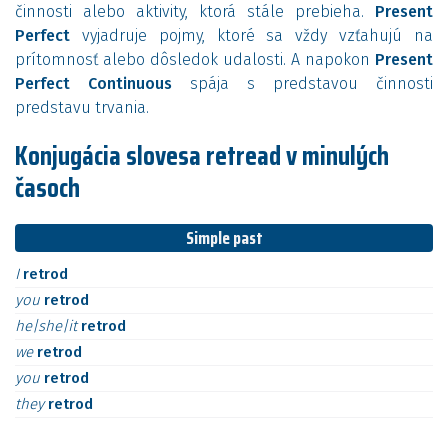
činnosti alebo aktivity, ktorá stále prebieha.
Present
Perfect
vyjadruje pojmy, ktoré sa vždy vzťahujú na
prítomnosť alebo dôsledok udalosti. A napokon
Present
Perfect Continuous
spája s predstavou činnosti
predstavu trvania.
Konjugácia slovesa retread v minulých
časoch
Simple past
I
retrod
you
retrod
he|she|it
retrod
we
retrod
you
retrod
they
retrod