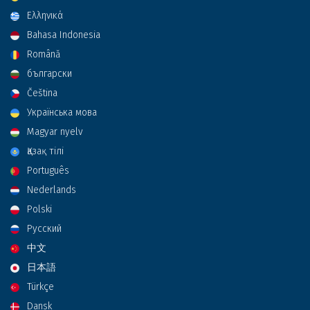
Ελληνικά
Bahasa Indonesia
Română
български
Čeština
Українська мова
Magyar nyelv
Қазақ тілі
Português
Nederlands
Polski
Русский
中文
日本語
Türkçe
Dansk