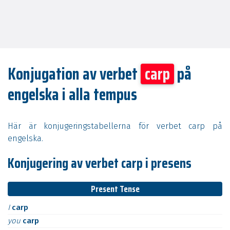
Konjugation av verbet
carp
på
engelska i alla tempus
Här är konjugeringstabellerna för verbet carp på
engelska.
Konjugering av verbet carp i presens
Present Tense
I
carp
you
carp