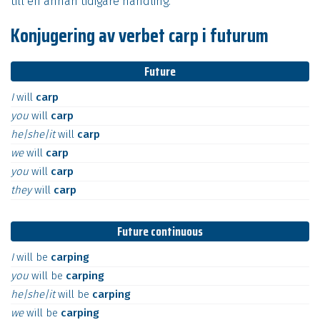
till en annan tidigare handling.
Konjugering av verbet carp i futurum
Future
I
will
carp
you
will
carp
he|she|it
will
carp
we
will
carp
you
will
carp
they
will
carp
Future continuous
I
will
be
carping
you
will
be
carping
he|she|it
will
be
carping
we
will
be
carping