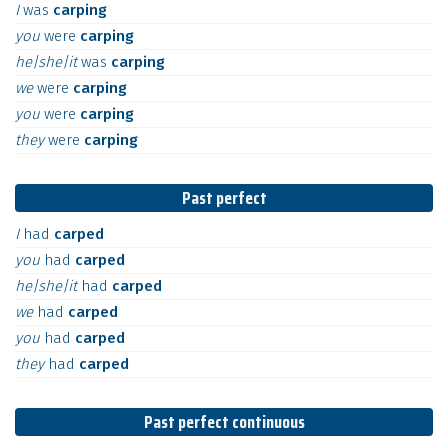
I
was
carping
you
were
carping
he|she|it
was
carping
we
were
carping
you
were
carping
they
were
carping
Past perfect
I
had
carped
you
had
carped
he|she|it
had
carped
we
had
carped
you
had
carped
they
had
carped
Past perfect continuous