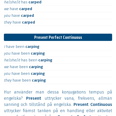
he|she|it
has
carped
we
have
carped
you
have
carped
they
have
carped
Present Perfect Continuous
I
have
been
carping
you
have
been
carping
he|she|it
has
been
carping
we
have
been
carping
you
have
been
carping
they
have
been
carping
Hur använder man dessa konjugations tempus på
engelska?
Present
uttrycker vana, frekvens, allmän
sanning och tillstånd på engelska.
Present Continuous
uttrycker främst tanken på en handling eller aktivitet