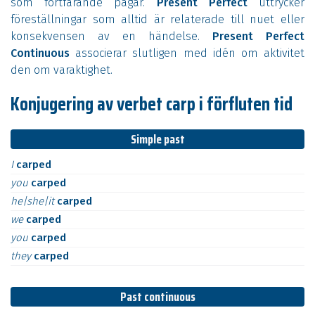
som fortfarande pågår.
Present Perfect
uttrycker
föreställningar som alltid är relaterade till nuet eller
konsekvensen av en händelse.
Present Perfect
Continuous
associerar slutligen med idén om aktivitet
den om varaktighet.
Konjugering av verbet carp i förfluten tid
Simple past
I
carped
you
carped
he|she|it
carped
we
carped
you
carped
they
carped
Past continuous