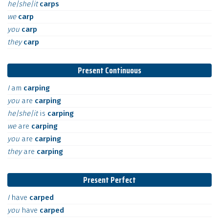
he|she|it
carps
we
carp
you
carp
they
carp
Present Continuous
I
am
carping
you
are
carping
he|she|it
is
carping
we
are
carping
you
are
carping
they
are
carping
Present Perfect
I
have
carped
you
have
carped