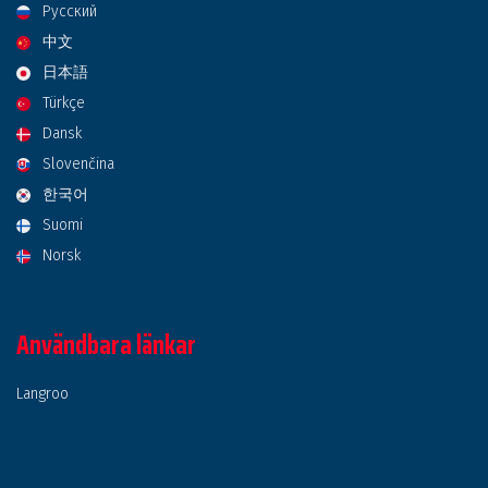
Русский
中文
日本語
Türkçe
Dansk
Slovenčina
한국어
Suomi
Norsk
Användbara länkar
Langroo