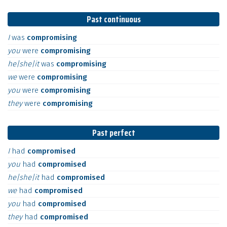
Past continuous
I
was
compromising
you
were
compromising
he|she|it
was
compromising
we
were
compromising
you
were
compromising
they
were
compromising
Past perfect
I
had
compromised
you
had
compromised
he|she|it
had
compromised
we
had
compromised
you
had
compromised
they
had
compromised