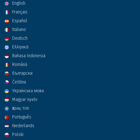
English
Français
Español
Italiano
Deutsch
Ελληνικά
Bahasa Indonesia
Română
български
Čeština
Українська мова
Magyar nyelv
Қазақ тілі
Português
Nederlands
Polski