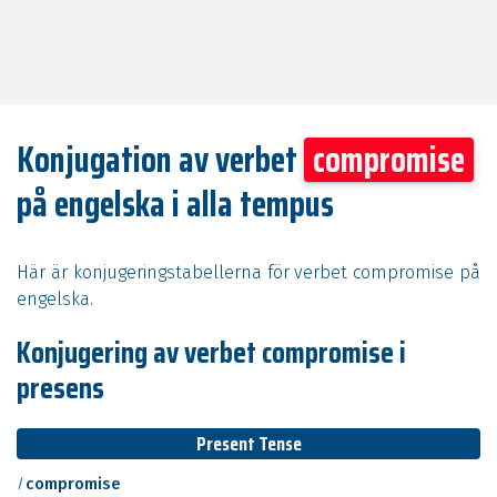
Konjugation av verbet
compromise
på engelska i alla tempus
Här är konjugeringstabellerna för verbet compromise på
engelska.
Konjugering av verbet compromise i
presens
Present Tense
I
compromise