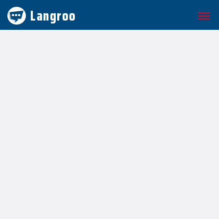
Langroo