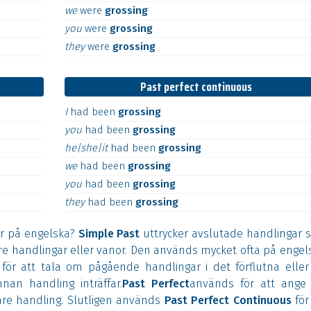
we
were
grossing
you
were
grossing
they
were
grossing
Past perfect continuous
I
had
been
grossing
you
had
been
grossing
he|she|it
had
been
grossing
we
had
been
grossing
you
had
been
grossing
they
had
been
grossing
r på engelska?
Simple Past
uttrycker avslutade handlingar 
are handlingar eller vanor. Den används mycket ofta på engel
ör att tala om pågående handlingar i det förflutna eller
an handling inträffar.
Past Perfect
används för att ange 
re handling. Slutligen används
Past Perfect Continuous
för