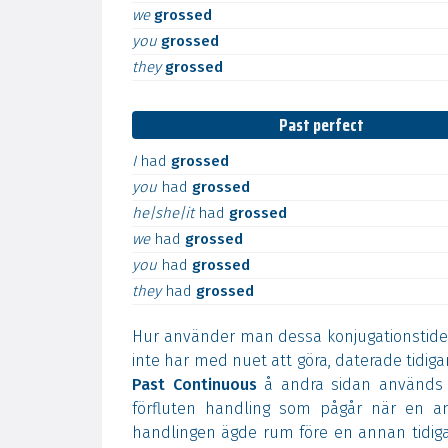
we
grossed
you
grossed
they
grossed
Past perfect
I
had
grossed
you
had
grossed
he|she|it
had
grossed
we
had
grossed
you
had
grossed
they
had
grossed
Hur använder man dessa konjugationstide
inte har med nuet att göra, daterade tidig
Past Continuous
å andra sidan används f
förfluten handling som pågår när en ann
handlingen ägde rum före en annan tidiga