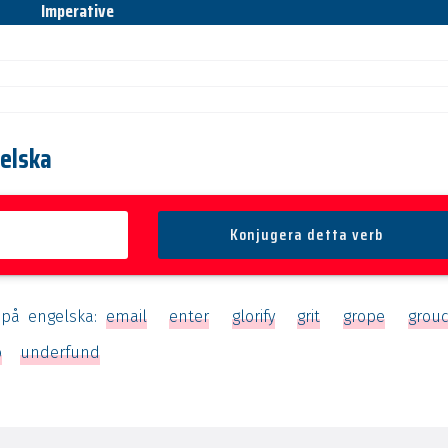
Imperative
gelska
 på engelska:
email
enter
glorify
grit
grope
grou
o
underfund