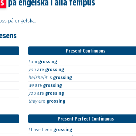
ss
på engelska i alla tempus
ross på engelska.
resens
Present Continuous
I
am
grossing
you
are
grossing
he|she|it
is
grossing
we
are
grossing
you
are
grossing
they
are
grossing
Present Perfect Continuous
I
have
been
grossing