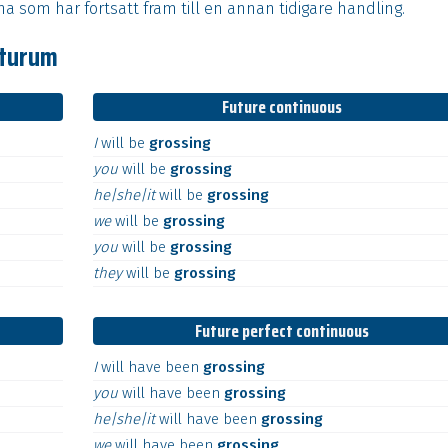
a som har fortsatt fram till en annan tidigare handling.
uturum
Future continuous
I
will
be
grossing
you
will
be
grossing
he|she|it
will
be
grossing
we
will
be
grossing
you
will
be
grossing
they
will
be
grossing
Future perfect continuous
I
will
have
been
grossing
you
will
have
been
grossing
he|she|it
will
have
been
grossing
we
will
have
been
grossing