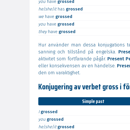
you
have
grossed
he|she|it
has
grossed
we
have
grossed
you
have
grossed
they
have
grossed
Hur använder man dessa konjugations 
sanning och tillstånd på engelska.
Pres
aktivitet som fortfarande pågår.
Present P
eller konsekvensen av en händelse.
Prese
den om varaktighet.
Konjugering av verbet gross i fö
Simple past
I
grossed
you
grossed
he|she|it
grossed