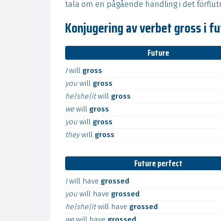
tala om en pågående handling i det förflutn
Konjugering av verbet gross i f
Future
I
will
gross
you
will
gross
he|she|it
will
gross
we
will
gross
you
will
gross
they
will
gross
Future perfect
I
will
have
grossed
you
will
have
grossed
he|she|it
will
have
grossed
we
will
have
grossed