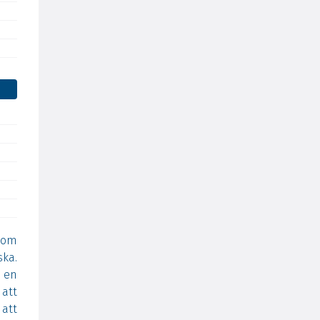
som
ska.
 en
att
 att