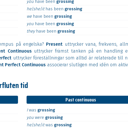
you
have
been
grossing
he|she|it
has
been
grossing
we
have
been
grossing
you
have
been
grossing
they
have
been
grossing
tempus på engelska?
Present
uttrycker vana, frekvens, all
ent Continuous
uttrycker främst tanken på en handling el
erfect
uttrycker föreställningar som alltid är relaterade till 
nt Perfect Continuous
associerar slutligen med idén om aktiv
rfluten tid
Past continuous
I
was
grossing
you
were
grossing
he|she|it
was
grossing