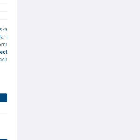
ska
a i
orm
fect
 och