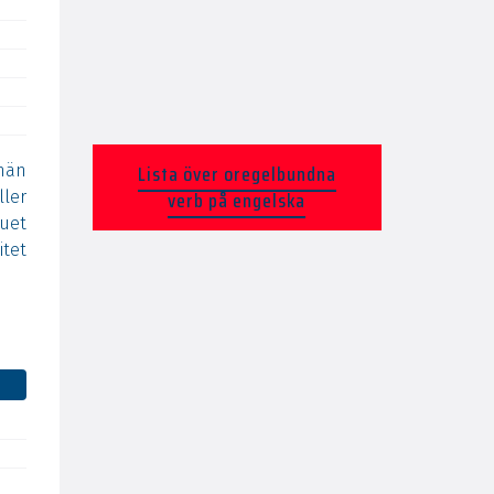
Lista över oregelbundna
män
verb på engelska
ler
nuet
itet