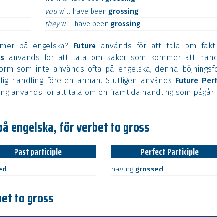
you
will
have
been
grossing
they
will
have
been
grossing
ormer på engelska?
Future
används för att tala om fakti
us
används för att tala om saker som kommer att händ
orm som inte används ofta på engelska, denna böjningsf
lig handling före en annan. Slutligen används
Future Per
ng används för att tala om en framtida handling som pågår
på engelska, för verbet to gross
Past participle
Perfect Participle
ed
having
grossed
bet to gross