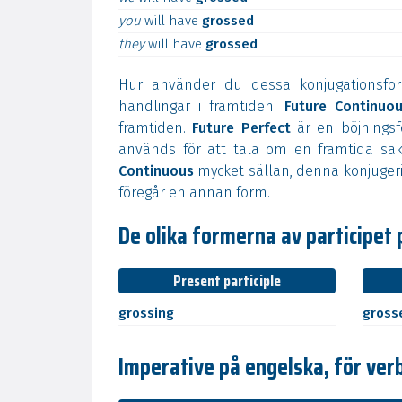
you
will
have
grossed
they
will
have
grossed
Hur använder du dessa konjugationsf
handlingar i framtiden.
Future Continuo
framtiden.
Future Perfect
är en böjningsf
används för att tala om en framtida sak
Continuous
mycket sällan, denna konjugeri
föregår en annan form.
De olika formerna av participet 
Present participle
grossing
gross
Imperative på engelska, för ver