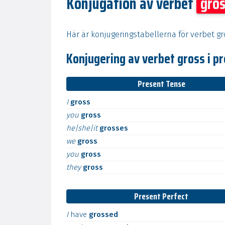
Konjugation av verbet
gro
Här är konjugeringstabellerna för verbet g
Konjugering av verbet gross i p
Present Tense
I
gross
you
gross
he|she|it
grosses
we
gross
you
gross
they
gross
Present Perfect
I
have
grossed